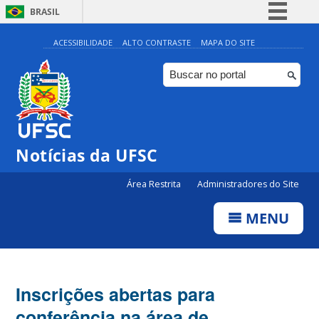
BRASIL
Simplifique!
ACESSIBILIDADE
ALTO CONTRASTE
MAPA DO SITE
Comunica BR
Participe
Acesso à informação
Legislação
Notícias da UFSC
Canais
Área Restrita
Administradores do Site
MENU
Inscrições abertas para
conferência na área de