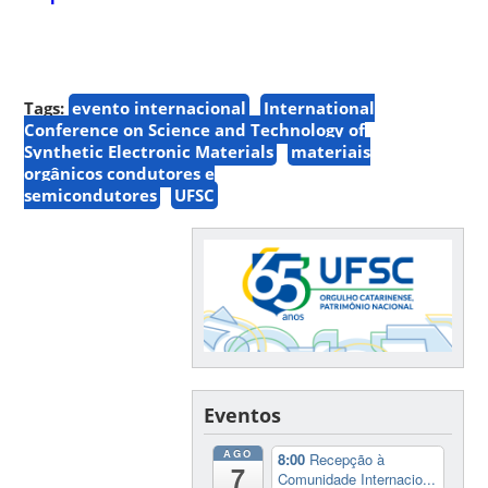
Tags:
evento internacional
International
Conference on Science and Technology of
Synthetic Electronic Materials
materiais
orgânicos condutores e
semicondutores
UFSC
Eventos
AGO
8:00
Recepção à
7
Comunidade Internacio...