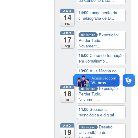
do Conselho Esta...
AGO
14:00
Lançamento da
14
cinebiografia de D...
sex
AGO
Exposição:
dia inteiro
17
Perder Tudo.
Novament...
seg
16:00
Curso de formação
em Jornalismo ...
19:00
Aula Magna do
IELA: Homenagem ao...
AGO
Exposição:
dia inteiro
18
Perder Tudo.
Novament...
ter
14:00
Soberania
tecnológica e digital
AGO
Desafio
dia inteiro
19
Universitário de
Nautide...
qua