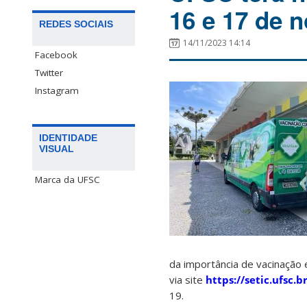
16 e 17 de 
REDES SOCIAIS
14/11/2023 14:14
Facebook
Twitter
Instagram
IDENTIDADE
VISUAL
Marca da UFSC
da importância de vacinação 
via site
https://setic.ufsc.b
19.