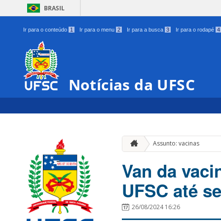
BRASIL
Ir para o conteúdo
1
Ir para o menu
2
Ir para a busca
3
Ir para o rodapé
4
Notícias da UFSC
Assunto: vacinas
Van da vacin
UFSC até sex
26/08/2024 16:26