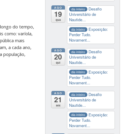
AGO
Desafio
dia inteiro
19
Universitário de
Nautide...
qua
 longo do tempo,
Exposição:
dia inteiro
s como: varíola,
Perder Tudo.
Novament...
pública mais
am, a cada ano,
AGO
Desafio
dia inteiro
 a população,
20
Universitário de
Nautide...
qui
Exposição:
dia inteiro
Perder Tudo.
Novament...
AGO
Desafio
dia inteiro
21
Universitário de
Nautide...
sex
Exposição:
dia inteiro
Perder Tudo.
Novament...