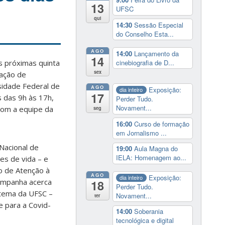
13
UFSC
qui
14:30
Sessão Especial
do Conselho Esta...
AGO
14:00
Lançamento da
14
cinebiografia de D...
s próximas quinta
sex
 ação de
sidade Federal de
AGO
Exposição:
dia inteiro
17
s das 9h às 17h,
Perder Tudo.
Novament...
 com a equipe da
seg
16:00
Curso de formação
em Jornalismo ...
Nacional de
19:00
Aula Magna do
IELA: Homenagem ao...
es de vida – e
o de Atenção à
AGO
Exposição:
dia inteiro
campanha acerca
18
Perder Tudo.
stema da UFSC –
Novament...
ter
 para a Covid-
14:00
Soberania
tecnológica e digital