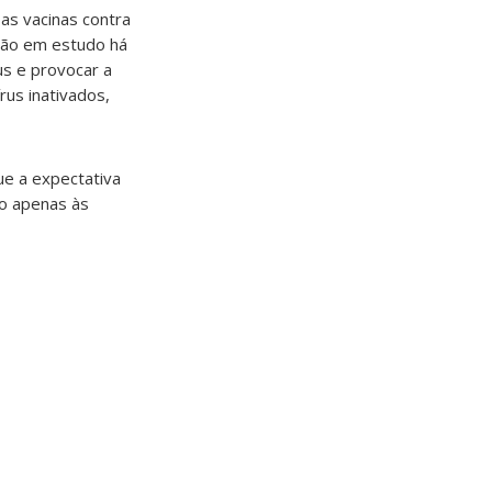
 as vacinas contra
tão em estudo há
us e provocar a
rus inativados,
ue a expectativa
ão apenas às