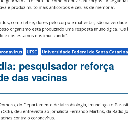
ue guardam a “receita” de como produzir anticorpos. “A segunda
tiva e produz muito mais anticorpos e células de memória”.
jados, como febre, dores pelo corpo e mal-estar, são na verdade
 nosso organismo está produzindo uma resposta imunológica. “Os l
do e nós estamos nos imunizando”.
oronavírus
UFSC
Universidade Federal de Santa Catarina
ia: pesquisador reforça
ade das vacinas
omero, do Departamento de Microbiologia, Imunologia e Parasit
s (CCB), deu entrevista ao jornalista Fernando Martins, da Rádio 
acinas contra o coronavírus.