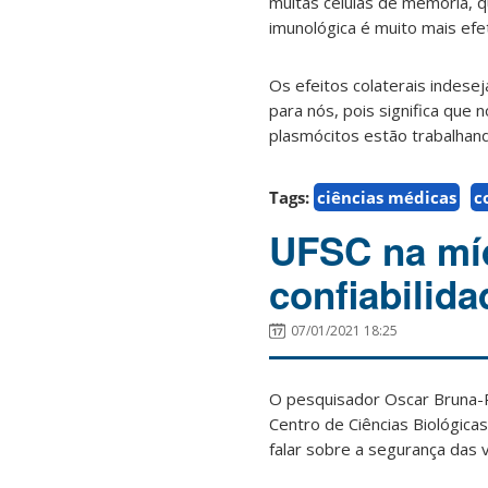
muitas células de memória, q
imunológica é muito mais efe
Os efeitos colaterais indese
para nós, pois significa que
plasmócitos estão trabalhan
Tags:
ciências médicas
c
UFSC na míd
confiabilid
07/01/2021 18:25
O pesquisador Oscar Bruna-R
Centro de Ciências Biológica
falar sobre a segurança das v