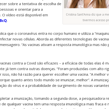
recer sobre a tentativa de escolha de
pessoas e orientar para a
. O vídeo está disponível em
Cristina Sant’Anna diz que a me
YBcQ
.
tivermos acesso p
lica que o coronavírus entra no corpo humano e utiliza a “maquin
 infectar novas células. Aborda as diferentes tecnologias de vacina: 
 mensageiro. “As vacinas ativam a resposta imunológica mas não
vacinas contra a Covid são eficazes – a eficácia de todas elas é m
nte já tem contra outras doenças. “Foram produzidas com alto rigo
 isso, não há razão para querer escolher uma vacina. “A melhor v
 porque quanto antes todo mundo se imunizar, melhor”. A imuniz
ulação do vírus e a probabilidade de surgimento de novas variantes
pletar a imunização, tomando a segunda dose, a pesquisadora r
 de qualquer vacina tem uma resposta imunológica mais fraca e 