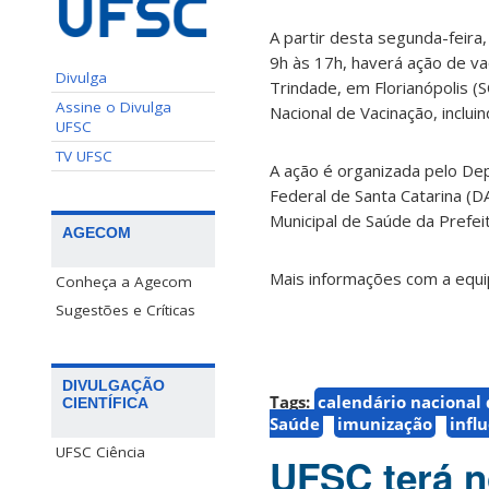
A partir desta segunda-feira
9h às 17h, haverá ação de va
Divulga
Trindade, em Florianópolis (S
Assine o Divulga
Nacional de Vacinação, inclui
UFSC
TV UFSC
A ação é organizada pelo De
Federal de Santa Catarina (D
Municipal de Saúde da Prefei
AGECOM
Mais informações com a equip
Conheça a Agecom
Sugestões e Críticas
DIVULGAÇÃO
Tags:
calendário nacional
CIENTÍFICA
Saúde
imunização
infl
UFSC Ciência
UFSC terá n