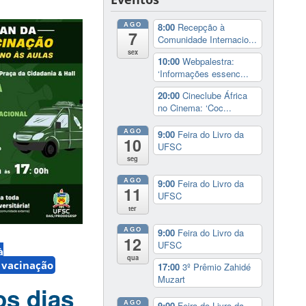
AGO
8:00
Recepção à
7
Comunidade Internacio...
sex
10:00
Webpalestra:
‘Informações essenc...
20:00
Cineclube África
no Cinema: ‘Coc...
AGO
9:00
Feira do Livro da
10
UFSC
seg
AGO
9:00
Feira do Livro da
11
UFSC
ter
AGO
9:00
Feira do Livro da
12
UFSC
à
qua
 vacinação
17:00
3º Prêmio Zahidé
Muzart
os dias
AGO
9:00
Feira do Livro da