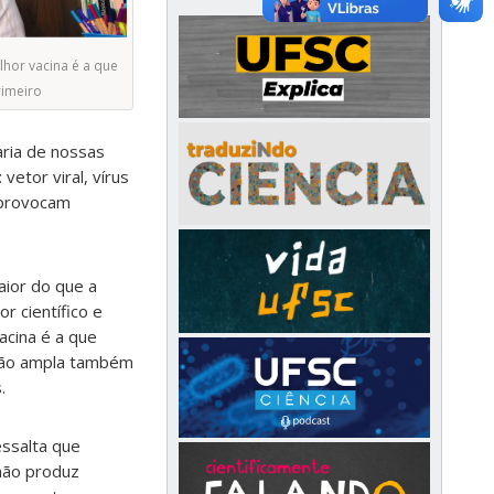
lhor vacina é a que
rimeiro
aria de nossas
vetor viral, vírus
 provocam
aior do que a
r científico e
acina é a que
ação ampla também
.
essalta que
não produz