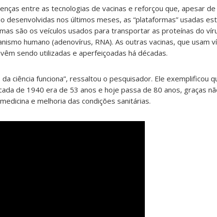
renças entre as tecnologias de vacinas e reforçou que, apesar de
do desenvolvidas nos últimos meses, as “plataformas” usadas es
rmas são os veículos usados para transportar as proteínas do vír
nismo humano (adenovírus, RNA). As outras vacinas, que usam ví
 vêm sendo utilizadas e aperfeiçoadas há décadas.
da ciência funciona”, ressaltou o pesquisador. Ele exemplificou q
écada de 1940 era de 53 anos e hoje passa de 80 anos, graças n
medicina e melhoria das condições sanitárias.