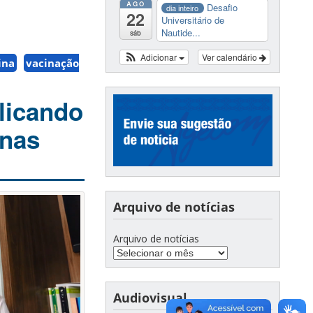
AGO
Desafio
dia inteiro
22
Universitário de
Nautide...
sáb
Adicionar
Ver calendário
ina
vacinação
licando
inas
Arquivo de notícias
Arquivo de notícias
Audiovisual