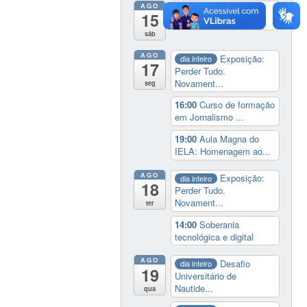
AGO
19:00
Cine paredão:
15
programação de rec...
sáb
AGO
Exposição:
dia inteiro
17
Perder Tudo.
Novament...
seg
16:00
Curso de formação
em Jornalismo ...
19:00
Aula Magna do
IELA: Homenagem ao...
AGO
Exposição:
dia inteiro
18
Perder Tudo.
Novament...
ter
14:00
Soberania
tecnológica e digital
AGO
Desafio
dia inteiro
19
Universitário de
Nautide...
qua