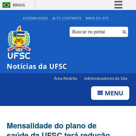
BRASIL
Simplifique!
ACESSIBILIDADE
ALTO CONTRASTE
MAPA DO SITE
Comunica BR
Participe
Acesso à informação
Legislação
Notícias da UFSC
Canais
Área Restrita
Administradores do Site
MENU
Mensalidade do plano de
saúde da UFSC terá redução