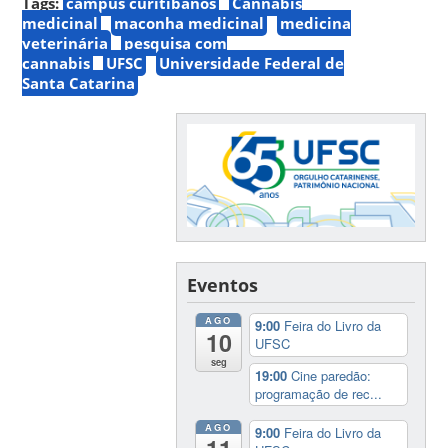
Tags:
campus curitibanos
Cannabis
medicinal
maconha medicinal
medicina
veterinária
pesquisa com
cannabis
UFSC
Universidade Federal de
Santa Catarina
Eventos
AGO
9:00
Feira do Livro da
10
UFSC
seg
19:00
Cine paredão:
programação de rec...
AGO
9:00
Feira do Livro da