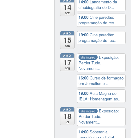
AGO
14:00
Lançamento da
14
cinebiografia de D...
sex
19:00
Cine paredão:
programação de rec...
AGO
19:00
Cine paredão:
15
programação de rec...
sáb
AGO
Exposição:
dia inteiro
17
Perder Tudo.
Novament...
seg
16:00
Curso de formação
em Jornalismo ...
19:00
Aula Magna do
IELA: Homenagem ao...
AGO
Exposição:
dia inteiro
18
Perder Tudo.
Novament...
ter
14:00
Soberania
tecnológica e digital