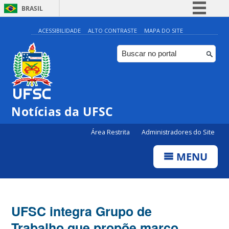
BRASIL
Simplifique!
ACESSIBILIDADE
ALTO CONTRASTE
MAPA DO SITE
Comunica BR
Participe
Acesso à informação
Legislação
Notícias da UFSC
Canais
Área Restrita
Administradores do Site
MENU
UFSC integra Grupo de
Trabalho que propõe marco