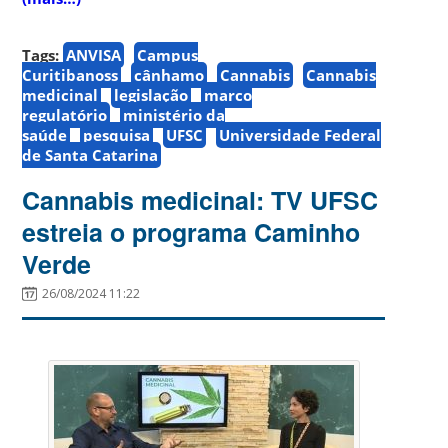
Tags:
ANVISA
Campus
Curitibanoss
cânhamo
Cannabis
Cannabis
medicinal
legislação
marco
regulatório
ministério da
saúde
pesquisa
UFSC
Universidade Federal
de Santa Catarina
Cannabis medicinal: TV UFSC
estreia o programa Caminho
Verde
26/08/2024 11:22