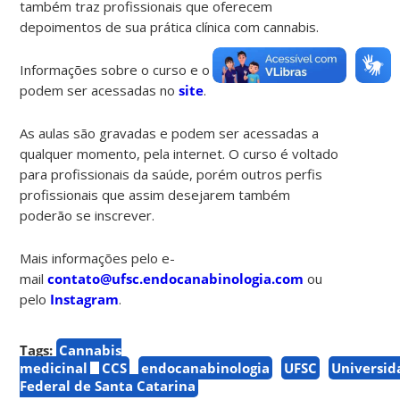
também traz profissionais que oferecem
depoimentos de sua prática clínica com cannabis.
Informações sobre o curso e o corpo docente
podem ser acessadas no
site
.
As aulas são gravadas e podem ser acessadas a
qualquer momento, pela internet. O curso é voltado
para profissionais da saúde, porém outros perfis
profissionais que assim desejarem também
poderão se inscrever.
Mais informações pelo e-
mail
contato@ufsc.endocanabinologia.com
ou
pelo
Instagram
.
Tags:
Cannabis
medicinal
CCS
endocanabinologia
UFSC
Universid
Federal de Santa Catarina