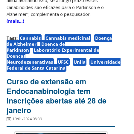
ainda avaliando isso, se a longo prazo esses
canabinoides são eficazes para o Parkinson e o
Alzheimer”, complementa o pesquisador.
(mais…)
Tags:
Cannabis
Cannabis medicinal
Doença
de Alzheimer
Doença de
Parkinson
Laboratório Experimental de
Doenças
Neurodegenerativas
UFSC
Unila
Universidade
Federal de Santa Catarina
Curso de extensão em
Endocanabinologia tem
inscrições abertas até 28 de
janeiro
19/01/2024 08:39