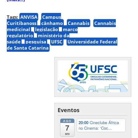
Tags:
ANVISA
Campus
Curitibanoss
cânhamo
Cannabis
Cannabis
medicinal
legislação
marco
regulatório
ministério da
saúde
pesquisa
UFSC
Universidade Federal
de Santa Catarina
Eventos
AGO
20:00
Cineclube África
7
no Cinema: ‘Coc...
sex