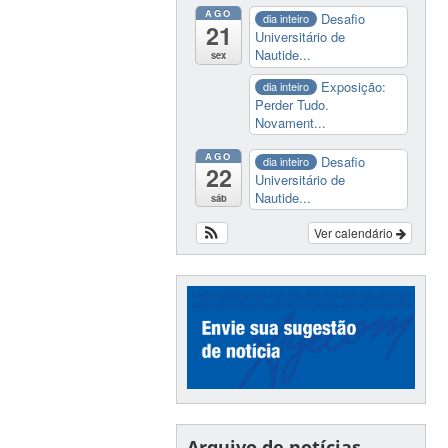
AGO
Desafio
dia inteiro
21
Universitário de
Nautide...
sex
Exposição:
dia inteiro
Perder Tudo.
Novament...
AGO
Desafio
dia inteiro
22
Universitário de
Nautide...
sáb
Ver calendário
Arquivo de notícias