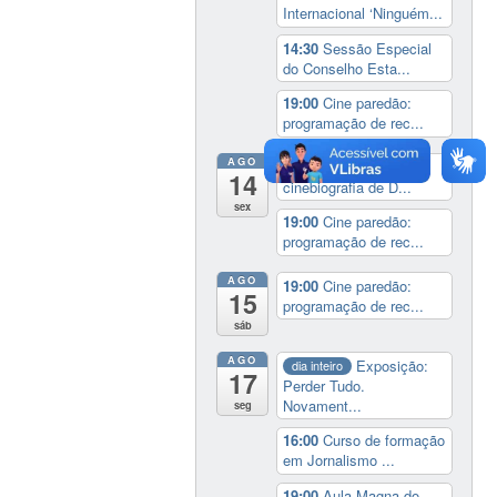
Internacional ‘Ninguém...
14:30
Sessão Especial
do Conselho Esta...
19:00
Cine paredão:
programação de rec...
AGO
14:00
Lançamento da
14
cinebiografia de D...
sex
19:00
Cine paredão:
programação de rec...
AGO
19:00
Cine paredão:
15
programação de rec...
sáb
AGO
Exposição:
dia inteiro
17
Perder Tudo.
Novament...
seg
16:00
Curso de formação
em Jornalismo ...
19:00
Aula Magna do