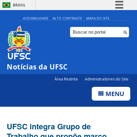
BRASIL
Simplifique!
ACESSIBILIDADE
ALTO CONTRASTE
MAPA DO SITE
Comunica BR
Participe
Acesso à informação
Legislação
Notícias da UFSC
Canais
Área Restrita
Administradores do Site
MENU
UFSC integra Grupo de
Trabalho que propõe marco