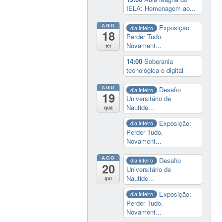
IELA: Homenagem ao...
AGO
Exposição:
dia inteiro
18
Perder Tudo.
Novament...
ter
14:00
Soberania
tecnológica e digital
AGO
Desafio
dia inteiro
19
Universitário de
Nautide...
qua
Exposição:
dia inteiro
Perder Tudo.
Novament...
AGO
Desafio
dia inteiro
20
Universitário de
Nautide...
qui
Exposição:
dia inteiro
Perder Tudo.
Novament...