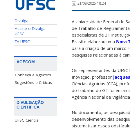
21/08/2025 18:24
Divulga
A Universidade Federal de Sa
de Trabalho de Regulamentaçã
Assine o Divulga
UFSC
especialistas de 31 institui
Brasil e elaborou uma
Nota 
TV UFSC
para a criação de um marco r
pesquisas relacionadas à can
AGECOM
Os representantes da UFSC f
Conheça a Agecom
Inovação, professor
Jacques
Sugestões e Críticas
Ciências Agrárias (CCA), pro
do trabalho do GT foi encami
Agência Nacional de Vigilância 
DIVULGAÇÃO
CIENTÍFICA
No documento, os pesquisador
desenvolvimento das pesqu
UFSC Ciência
sistematizar esses obstáculo