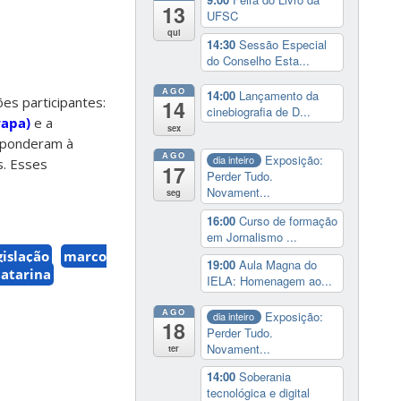
13
UFSC
qui
14:30
Sessão Especial
do Conselho Esta...
AGO
14:00
Lançamento da
es participantes:
14
cinebiografia de D...
rapa)
e a
sex
esponderam à
AGO
Exposição:
dia inteiro
s. Esses
17
Perder Tudo.
Novament...
seg
16:00
Curso de formação
em Jornalismo ...
gislação
marco
19:00
Aula Magna do
Catarina
IELA: Homenagem ao...
AGO
Exposição:
dia inteiro
18
Perder Tudo.
Novament...
ter
14:00
Soberania
tecnológica e digital