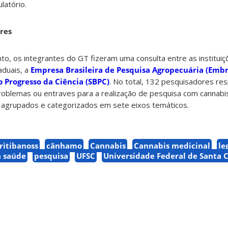
latório.
res
o, os integrantes do GT fizeram uma consulta entre as instituiçõ
aduais, a
Empresa Brasileira de Pesquisa Agropecuária (Emb
o Progresso da Ciência (SBPC)
. No total, 132 pesquisadores r
problemas ou entraves para a realização de pesquisa com cannabi
 agrupados e categorizados em sete eixos temáticos.
itibanoss
cânhamo
Cannabis
Cannabis medicinal
le
a saúde
pesquisa
UFSC
Universidade Federal de Santa 