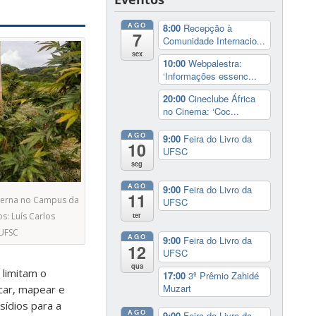
AGO
8:00
Recepção à
7
Comunidade Internacio...
sex
10:00
Webpalestra:
‘Informações essenc...
20:00
Cineclube África
no Cinema: ‘Coc...
AGO
9:00
Feira do Livro da
10
UFSC
seg
AGO
9:00
Feira do Livro da
11
xterna no Campus da
UFSC
ter
s: Luís Carlos
/UFSC
AGO
9:00
Feira do Livro da
12
UFSC
qua
 limitam o
17:00
3º Prêmio Zahidé
Muzart
icar, mapear e
sídios para a
AGO
9:00
Feira do Livro da