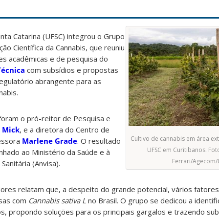
nta Catarina (UFSC) integrou o Grupo
o Científica da Cannabis, que reuniu
ções acadêmicas e de pesquisa do
Técnica
com subsídios e propostas
egulatório abrangente para as
nabis.
oram o pró-reitor de Pesquisa e
 Mick
, e a diretora do Centro de
Cultivo de cannabis em área e
fessora
Marlene Grade
. O resultado
UFSC em Curitibanos. Foto
nhado ao Ministério da Saúde e à
Ferrari/Agecom
Sanitária (Anvisa).
es relatam que, a despeito do grande potencial, vários fatores
isas com
Cannabis sativa L
no Brasil. O grupo se dedicou a identif
s, propondo soluções para os principais gargalos e trazendo sub