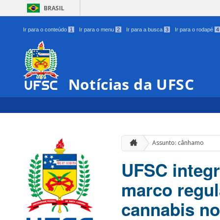
BRASIL
Ir para o conteúdo
1
Ir para o menu
2
Ir para a busca
3
Ir para o rodapé
4
Notícias da UFSC
Assunto: cânhamo
UFSC integr
marco regul
cannabis no