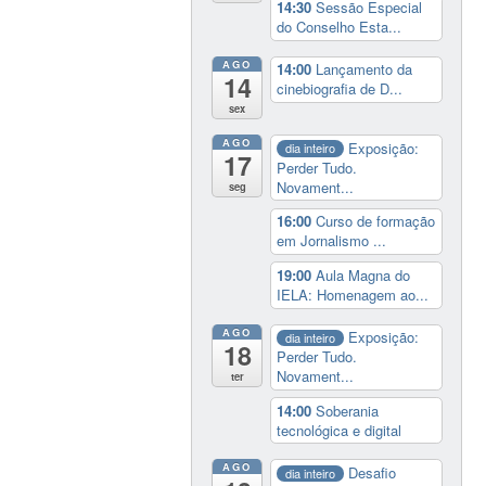
14:30
Sessão Especial
do Conselho Esta...
AGO
14:00
Lançamento da
14
cinebiografia de D...
sex
AGO
Exposição:
dia inteiro
17
Perder Tudo.
Novament...
seg
16:00
Curso de formação
em Jornalismo ...
19:00
Aula Magna do
IELA: Homenagem ao...
AGO
Exposição:
dia inteiro
18
Perder Tudo.
Novament...
ter
14:00
Soberania
tecnológica e digital
AGO
Desafio
dia inteiro