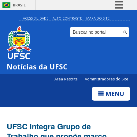
BRASIL
Simplifique!
ACESSIBILIDADE
ALTO CONTRASTE
MAPA DO SITE
Comunica BR
Participe
Acesso à informação
Legislação
Notícias da UFSC
Canais
Área Restrita
Administradores do Site
MENU
UFSC integra Grupo de
Trabalho que propõe marco