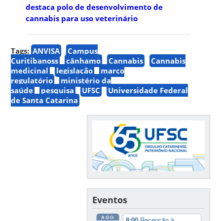
destaca polo de desenvolvimento de
cannabis para uso veterinário
Tags:
ANVISA
Campus
Curitibanoss
cânhamo
Cannabis
Cannabis
medicinal
legislação
marco
regulatório
ministério da
saúde
pesquisa
UFSC
Universidade Federal
de Santa Catarina
Eventos
AGO
8:00
Recepção à