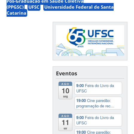
Pós-Graduação em Saúde Coletiva
(PPGSC)
UFSC
Universidade Federal de Santa
Catarina
Eventos
AGO
9:00
Feira do Livro da
10
UFSC
seg
19:00
Cine paredão:
programação de rec...
AGO
9:00
Feira do Livro da
11
UFSC
ter
19:00
Cine paredão: