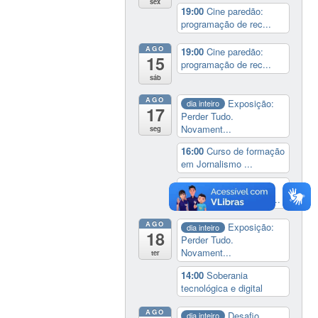
sex
19:00
Cine paredão:
programação de rec...
AGO
19:00
Cine paredão:
15
programação de rec...
sáb
AGO
Exposição:
dia inteiro
17
Perder Tudo.
Novament...
seg
16:00
Curso de formação
em Jornalismo ...
19:00
Aula Magna do
IELA: Homenagem ao...
AGO
Exposição:
dia inteiro
18
Perder Tudo.
Novament...
ter
14:00
Soberania
tecnológica e digital
AGO
Desafio
dia inteiro