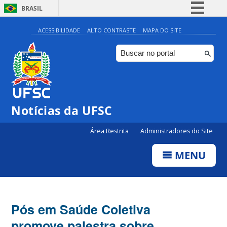
BRASIL
Simplifique!
ACESSIBILIDADE
ALTO CONTRASTE
MAPA DO SITE
Comunica BR
Participe
Acesso à informação
Legislação
Notícias da UFSC
Canais
Área Restrita
Administradores do Site
MENU
Pós em Saúde Coletiva
promove palestra sobre