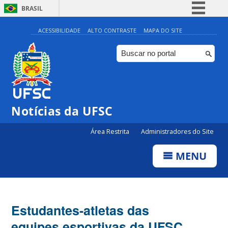
BRASIL
Simplifique!
ACESSIBILIDADE
ALTO CONTRASTE
MAPA DO SITE
Comunica BR
Participe
Acesso à informação
Legislação
Notícias da UFSC
Canais
Área Restrita
Administradores do Site
MENU
Estudantes-atletas das
equipes esportivas da UFSC