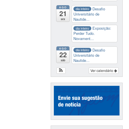
AGO
Desafio
dia inteiro
21
Universitário de
Nautide...
sex
Exposição:
dia inteiro
Perder Tudo.
Novament...
AGO
Desafio
dia inteiro
22
Universitário de
Nautide...
sáb
Ver calendário