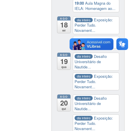
19:00
Aula Magna do
IELA: Homenagem ao...
AGO
Exposição:
dia inteiro
18
Perder Tudo.
Novament...
ter
14:00
Soberania
tecnológica e digital
AGO
Desafio
dia inteiro
19
Universitário de
Nautide...
qua
Exposição:
dia inteiro
Perder Tudo.
Novament...
AGO
Desafio
dia inteiro
20
Universitário de
Nautide...
qui
Exposição:
dia inteiro
Perder Tudo.
Novament...