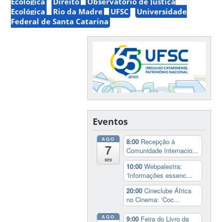
Ecológica
Direito
Observatório de Justiça
Ecológica
Rio da Madre
UFSC
Universidade
Federal de Santa Catarina
Eventos
AGO
8:00
Recepção à
7
Comunidade Internacio...
sex
10:00
Webpalestra:
‘Informações essenc...
20:00
Cineclube África
no Cinema: ‘Coc...
AGO
9:00
Feira do Livro da