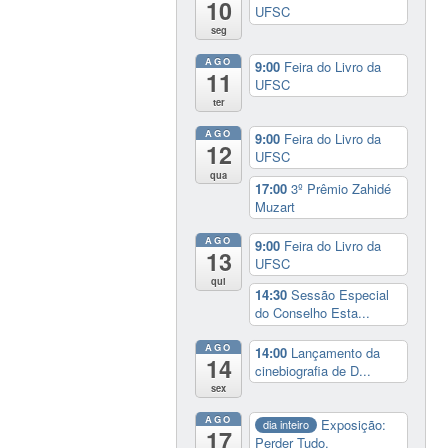
10
UFSC
seg
AGO
9:00
Feira do Livro da
11
UFSC
ter
AGO
9:00
Feira do Livro da
12
UFSC
qua
17:00
3º Prêmio Zahidé
Muzart
AGO
9:00
Feira do Livro da
13
UFSC
qui
14:30
Sessão Especial
do Conselho Esta...
AGO
14:00
Lançamento da
14
cinebiografia de D...
sex
AGO
Exposição:
dia inteiro
17
Perder Tudo.