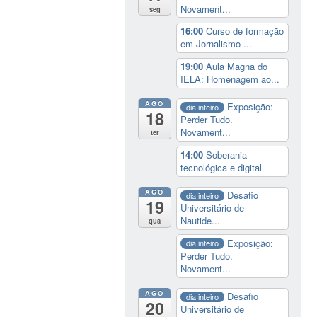
Novament...
seg
16:00
Curso de formação
em Jornalismo ...
19:00
Aula Magna do
IELA: Homenagem ao...
AGO
Exposição:
dia inteiro
18
Perder Tudo.
Novament...
ter
14:00
Soberania
tecnológica e digital
AGO
Desafio
dia inteiro
19
Universitário de
Nautide...
qua
Exposição:
dia inteiro
Perder Tudo.
Novament...
AGO
Desafio
dia inteiro
20
Universitário de