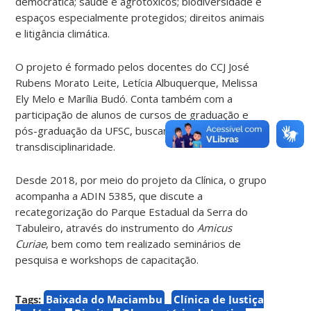
democrática; saúde e agrotóxicos; biodiversidade e
espaços especialmente protegidos; direitos animais
e litigância climática.
O projeto é formado pelos docentes do CCJ José
Rubens Morato Leite, Letícia Albuquerque, Melissa
Ely Melo e Marília Budó. Conta também com a
participação de alunos de cursos de graduação e
pós-graduação da UFSC, buscando fomentar a
transdisciplinaridade.
Desde 2018, por meio do projeto da Clínica, o grupo
acompanha a ADIN 5385, que discute a
recategorização do Parque Estadual da Serra do
Tabuleiro, através do instrumento do
Amicus
Curiae
, bem como tem realizado seminários de
pesquisa e workshops de capacitação.
Tags:
Baixada do Maciambu
Clínica de Justiça