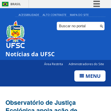
BRASIL
Simplifique!
ACESSIBILIDADE
ALTO CONTRASTE
MAPA DO SITE
Comunica BR
Participe
Acesso à informação
Legislação
Notícias da UFSC
Canais
Área Restrita
Administradores do Site
MENU
Observatório de Justiça
Ecológica apoia ação de