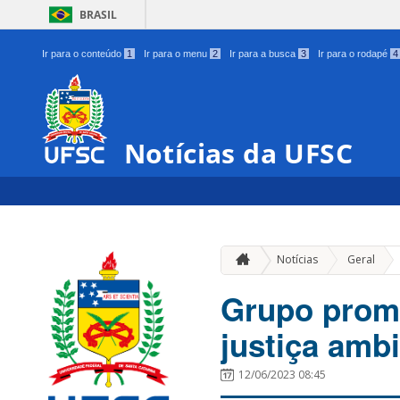
BRASIL
Ir para o conteúdo
1
Ir para o menu
2
Ir para a busca
3
Ir para o rodapé
4
Notícias da UFSC
»
Notícias
Geral
Grupo promo
justiça ambi
12/06/2023 08:45