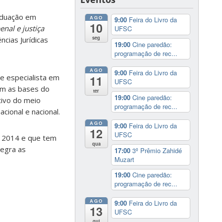
aduação em
AGO
9:00
Feira do Livro da
10
enal e justiça
UFSC
seg
ncias Jurídicas
19:00
Cine paredão:
programação de rec...
AGO
9:00
Feira do Livro da
 e especialista em
11
UFSC
tam as bases do
ter
19:00
Cine paredão:
tivo do meio
programação de rec...
cional e nacional.
AGO
9:00
Feira do Livro da
12
UFSC
em 2014 e que tem
qua
tegra as
17:00
3º Prêmio Zahidé
Muzart
19:00
Cine paredão:
programação de rec...
AGO
9:00
Feira do Livro da
13
UFSC
qui