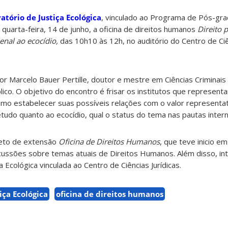
atório de Justiça Ecológica
, vinculado ao Programa de Pós-gr
quarta-feira, 14 de junho, a oficina de direitos humanos
Direito p
enal ao ecocídio,
das 10h10 às 12h, no auditório do Centro de Ciê
or Marcelo Bauer Pertille, doutor e mestre em Ciências Criminais
lico. O objetivo do encontro é frisar os institutos que represen
 como estabelecer suas possíveis relações com o valor representa
tudo quanto ao ecocídio, qual o status do tema nas pautas interna
ojeto de extensão
Oficina de Direitos Humanos
, que teve inicio 
ussões sobre temas atuais de Direitos Humanos. Além disso, in
ça Ecológica vinculada ao Centro de Ciências Jurídicas.
iça Ecológica
oficina de direitos humanos