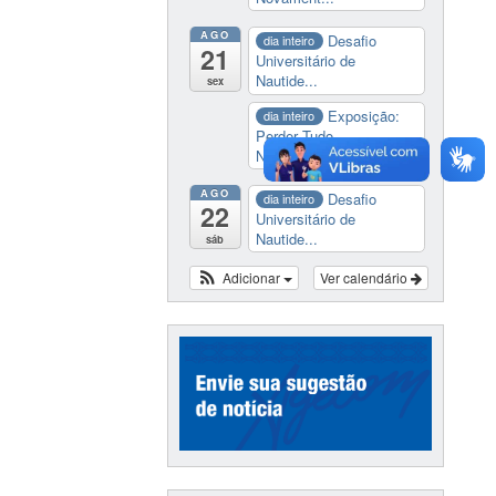
AGO
Desafio
dia inteiro
21
Universitário de
Nautide...
sex
Exposição:
dia inteiro
Perder Tudo.
Novament...
AGO
Desafio
dia inteiro
22
Universitário de
Nautide...
sáb
Adicionar
Ver calendário