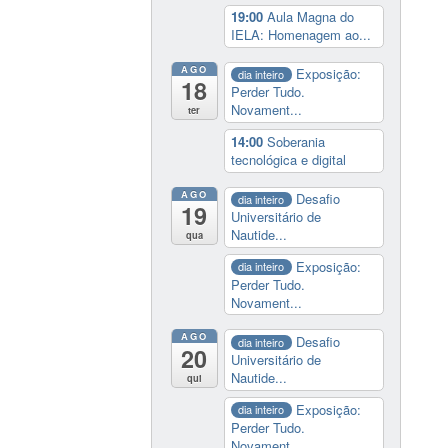
19:00
Aula Magna do
IELA: Homenagem ao...
AGO
Exposição:
dia inteiro
18
Perder Tudo.
Novament...
ter
14:00
Soberania
tecnológica e digital
AGO
Desafio
dia inteiro
19
Universitário de
Nautide...
qua
Exposição:
dia inteiro
Perder Tudo.
Novament...
AGO
Desafio
dia inteiro
20
Universitário de
Nautide...
qui
Exposição:
dia inteiro
Perder Tudo.
Novament...