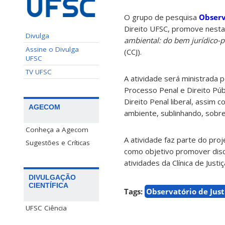
O grupo de pesquisa
Observ
Direito UFSC, promove nesta 
Divulga
ambiental: do bem jurídico-p
Assine o Divulga
(CCJ).
UFSC
TV UFSC
A atividade será ministrada p
Processo Penal e Direito Púb
Direito Penal liberal, assim
AGECOM
ambiente, sublinhando, sobre
Conheça a Agecom
A atividade faz parte do pr
Sugestões e Críticas
como objetivo promover disc
atividades da Clínica de Justi
DIVULGAÇÃO
CIENTÍFICA
Tags:
Observatório de Just
UFSC Ciência