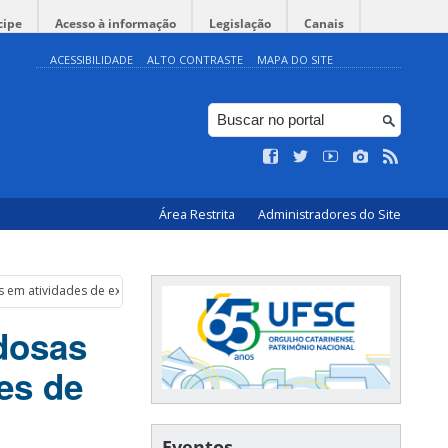
cipe
Acesso à informação
Legislação
Canais
ACESSIBILIDADE
ALTO CONTRASTE
MAPA DO SITE
Área Restrita
Administradores do Site
s em atividades de extensão
dosas
es de
Eventos