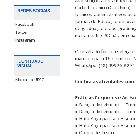
As inscrições custam R$150 p
Cadastro Único (CadÚnico). 
REDES SOCIAIS
técnicos-administrativos ou 
turmas de Educação de Joven
Facebook
de graduação e pós-graduaç
Twitter
no semestre 2025.2, em sua p
Instagram
O resultado final da seleção 
marcado para 16 de março. M
IDENTIDADE
WhatsApp: (48) 99926-8294.
VISUAL
Marca da UFSC
Confira as atividades com 
Práticas Corporais e Artíst
● Dança e Movimento – Turm
● Dança e Movimento – Turm
● Hata Yoga para a pessoa i
● Hata Yoga para a pessoa i
● Oficina de Teatro