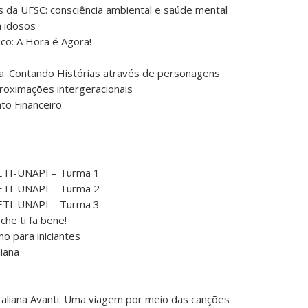
s da UFSC: consciência ambiental e saúde mental
a idosos
ico: A Hora é Agora!
ca: Contando Histórias através de personagens
roximações intergeracionais
o Financeiro
NETI-UNAPI – Turma 1
NETI-UNAPI – Turma 2
NETI-UNAPI – Turma 3
che ti fa bene!
ano para iniciantes
liana
Italiana Avanti: Uma viagem por meio das canções