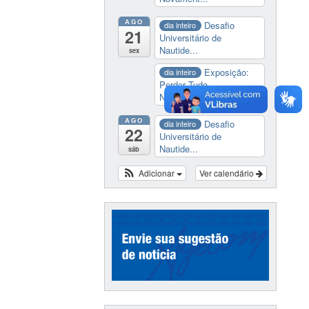
AGO
Desafio
dia inteiro
21
Universitário de
Nautide...
sex
Exposição:
dia inteiro
Perder Tudo.
Novament...
AGO
Desafio
dia inteiro
22
Universitário de
Nautide...
sáb
Adicionar
Ver calendário