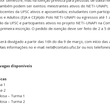
or semestre, mas há isenção prevista para pessoas de baixa ren
Também podem ser isentos: ministrantes ativos do NETI-UNAPI;
docentes da UFSC ativos e aposentados; estudantes com particip
s e Adultos (EJA e CEJA)do Polo NETI-UNAPI ou egressos até 1 
ão da UFSC e participantes ativos no projeto NETI-UNAPI na C
rimeira inscrição. O pedido de isenção deve ser feito de 2 a 5 d
será divulgado a partir das 16h do dia 9 de março, com início das 
ais informações no e-mail: neti@contato.ufsc.br ou nos telefone
vagas disponíveis
icas
a 1
a 2
dosa – Turma 1
dosa – Turma 2