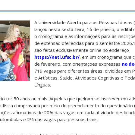
A Universidade Aberta para as Pessoas Idosas
lançou nesta sexta-feira, 16 de janeiro, o edital
o cronograma e as informações para as inscriçõ
de extensão oferecidas para o semestre 2026.1.
são feitas exclusivamente online no endereço
https://neti.ufsc.br/
, em um cronograma que c
de fevereiro, com orientações expressas
no d
719 vagas para diferentes áreas, divididas em P
e Artísticas, Saúde, Atividades Cognitivas e Ped
Línguas.
rio ter 50 anos ou mais. Aqueles que queiram se inscrever em at
o física comprovada por meio do preenchimento do questionári
m ações afirmativas de 20% das vagas em cada atividade destina
quilombolas e 2% das vagas para pessoas trans.