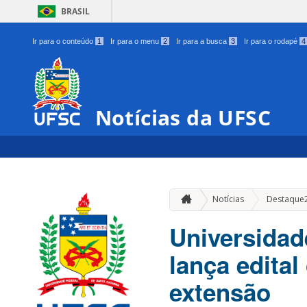
BRASIL
Ir para o conteúdo
1
Ir para o menu
2
Ir para a busca
3
Ir para o rodapé
4
Notícias da UFSC
Notícias
Destaque
Universidad
lança edita
extensão