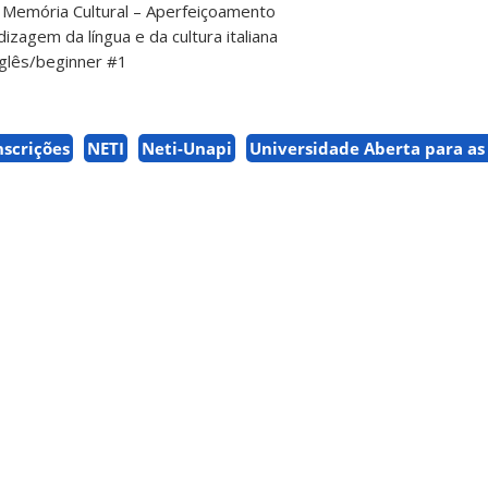
 e Memória Cultural – Aperfeiçoamento
zagem da língua e da cultura italiana
nglês/beginner #1
nscrições
NETI
Neti-Unapi
Universidade Aberta para as