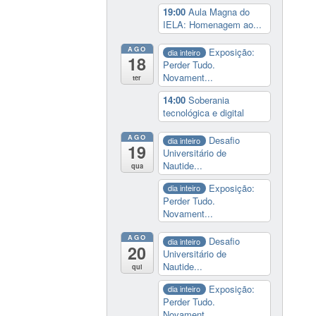
19:00
Aula Magna do
IELA: Homenagem ao...
AGO
Exposição:
dia inteiro
18
Perder Tudo.
Novament...
ter
14:00
Soberania
tecnológica e digital
AGO
Desafio
dia inteiro
19
Universitário de
Nautide...
qua
Exposição:
dia inteiro
Perder Tudo.
Novament...
AGO
Desafio
dia inteiro
20
Universitário de
Nautide...
qui
Exposição:
dia inteiro
Perder Tudo.
Novament...