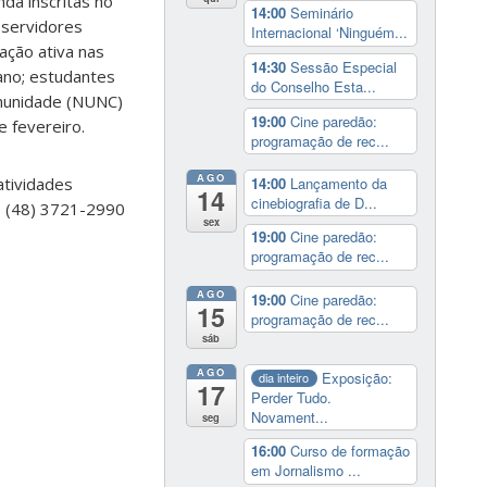
da inscritas no
14:00
Seminário
 servidores
Internacional ‘Ninguém...
ação ativa nas
14:30
Sessão Especial
ano; estudantes
do Conselho Esta...
omunidade (NUNC)
19:00
Cine paredão:
e fevereiro.
programação de rec...
AGO
14:00
Lançamento da
atividades
14
cinebiografia de D...
s (48) 3721-2990
sex
19:00
Cine paredão:
programação de rec...
AGO
19:00
Cine paredão:
15
programação de rec...
sáb
AGO
Exposição:
dia inteiro
17
Perder Tudo.
Novament...
seg
16:00
Curso de formação
em Jornalismo ...