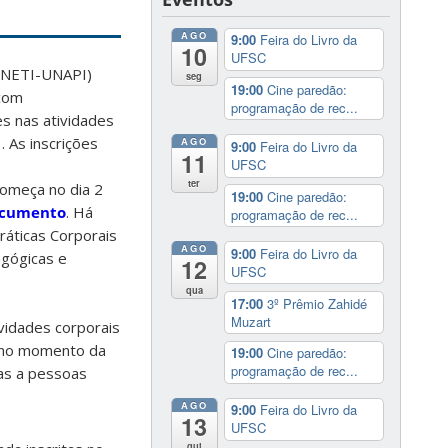
AGO
9:00
Feira do Livro da
10
UFSC
 (NETI-UNAPI)
seg
19:00
Cine paredão:
 com
programação de rec...
es nas atividades
 As inscrições
AGO
9:00
Feira do Livro da
11
UFSC
ter
omeça no dia 2
19:00
Cine paredão:
ocumento
. Há
programação de rec...
ráticas Corporais
AGO
9:00
Feira do Livro da
agógicas e
12
UFSC
qua
17:00
3º Prêmio Zahidé
Muzart
ividades corporais
o no momento da
19:00
Cine paredão:
programação de rec...
das a pessoas
AGO
9:00
Feira do Livro da
13
UFSC
qui