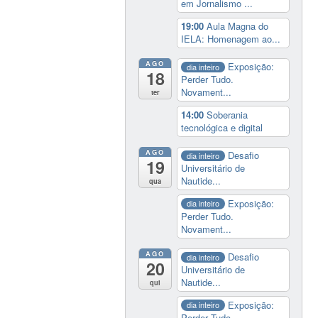
em Jornalismo ...
19:00
Aula Magna do
IELA: Homenagem ao...
AGO
Exposição:
dia inteiro
18
Perder Tudo.
Novament...
ter
14:00
Soberania
tecnológica e digital
AGO
Desafio
dia inteiro
19
Universitário de
Nautide...
qua
Exposição:
dia inteiro
Perder Tudo.
Novament...
AGO
Desafio
dia inteiro
20
Universitário de
Nautide...
qui
Exposição:
dia inteiro
Perder Tudo.