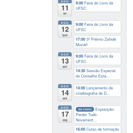
AGO
9:00
Feira do Livro da
11
UFSC
ter
AGO
9:00
Feira do Livro da
12
UFSC
qua
17:00
3º Prêmio Zahidé
Muzart
AGO
9:00
Feira do Livro da
13
UFSC
qui
14:30
Sessão Especial
do Conselho Esta...
AGO
14:00
Lançamento da
14
cinebiografia de D...
sex
AGO
Exposição:
dia inteiro
17
Perder Tudo.
Novament...
seg
16:00
Curso de formação