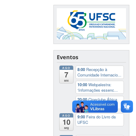
Eventos
AGO
8:00
Recepção à
7
Comunidade Internacio...
sex
10:00
Webpalestra:
‘Informações essenc...
20:00
Cineclube África
no Cinema: ‘Coc...
AGO
9:00
Feira do Livro da
10
UFSC
seg