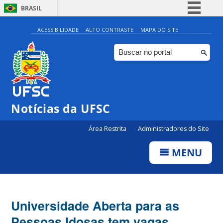
BRASIL
Simplifique!
ACESSIBILIDADE
ALTO CONTRASTE
MAPA DO SITE
Comunica BR
Participe
Acesso à informação
Legislação
Notícias da UFSC
Canais
Área Restrita
Administradores do Site
MENU
Universidade Aberta para as
Pessoas Idosas tem vagas