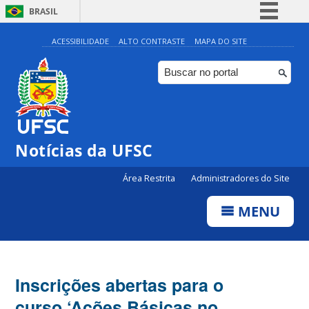
BRASIL
Simplifique!
ACESSIBILIDADE
ALTO CONTRASTE
MAPA DO SITE
Comunica BR
Participe
Acesso à informação
Legislação
Notícias da UFSC
Canais
Área Restrita
Administradores do Site
MENU
Inscrições abertas para o
curso ‘Ações Básicas no