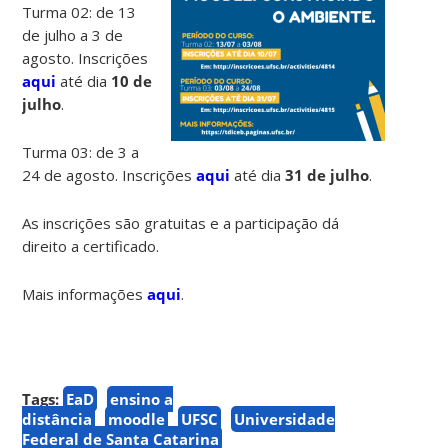
Turma 02: de 13
de julho a 3 de
agosto. Inscrições
aqui
até dia
10 de
julho
.
Turma 03: de 3 a
24 de agosto. Inscrições
aqui
até dia
31 de julho
.
As inscrições são gratuitas e a participação dá
direito a certificado.
Mais informações
aqui
.
Tags:
EaD
ensino a
distância
moodle
UFSC
Universidade
Federal de Santa Catarina