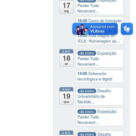
17
Perder Tudo.
Novament...
seg
16:00
Curso de formação
em Jornalismo ...
19:00
Aula Magna do
IELA: Homenagem ao...
AGO
Exposição:
dia inteiro
18
Perder Tudo.
Novament...
ter
14:00
Soberania
tecnológica e digital
AGO
Desafio
dia inteiro
19
Universitário de
Nautide...
qua
Exposição:
dia inteiro
Perder Tudo.
Novament...
AGO
Desafio
dia inteiro