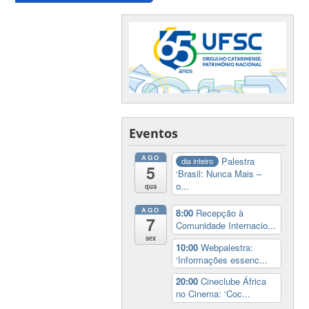
Eventos
AGO
Palestra
dia inteiro
5
‘Brasil: Nunca Mais –
o...
qua
AGO
8:00
Recepção à
7
Comunidade Internacio...
sex
10:00
Webpalestra:
‘Informações essenc...
20:00
Cineclube África
no Cinema: ‘Coc...