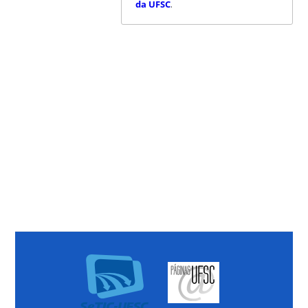
da UFSC
.