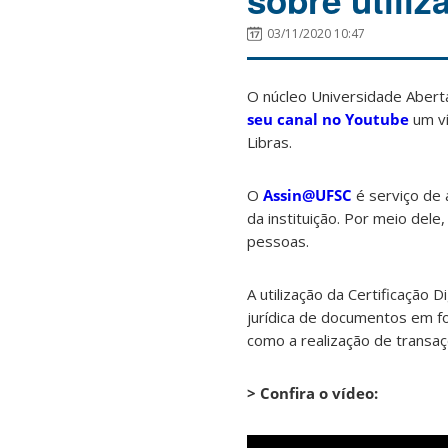
sobre utili
03/11/2020 10:47
O núcleo Universidade Aberta
seu canal no Youtube
um ví
Libras.
O
Assin@UFSC
é serviço de 
da instituição. Por meio de
pessoas.
A utilização da Certificação D
jurídica de documentos em fo
como a realização de transa
> Confira o vídeo: