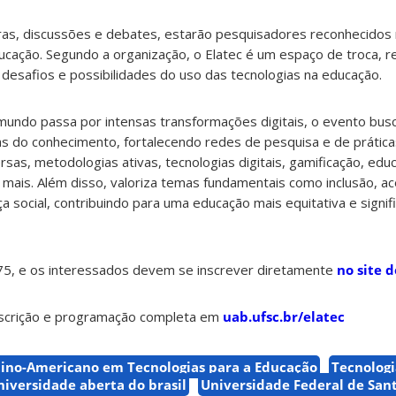
as, discussões e debates, estarão pesquisadores reconhecidos 
ucação. Segundo a organização, o Elatec é um espaço de troca, r
 desafios e possibilidades do uso das tecnologias na educação.
ndo passa por intensas transformações digitais, o evento bus
eas do conhecimento, fortalecendo redes de pesquisa e de prátic
sas, metodologias ativas, tecnologias digitais, gamificação, educ
mais. Além disso, valoriza temas fundamentais como inclusão, ace
ça social, contribuindo para uma educação mais equitativa e signifi
$ 75, e os interessados devem se inscrever diretamente
no site 
inscrição e programação completa em
uab.ufsc.br/elatec
tino-Americano em Tecnologias para a Educação
Tecnologi
niversidade aberta do brasil
Universidade Federal de San