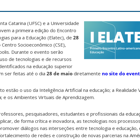
nta Catarina (UFSC) e a Universidade
ovem a primeira edição do Encontro
gias para a Educação (Elatec), de
28
o Centro Socioeconômico (CSE),
olis. Durante o evento serão
uso de tecnologias e de recursos
identificados na educação superior
em ser feitas até o dia
28 de maio
diretamente
no site do event
 estão o uso da Inteligência Artificial na educação; a Realidade V
; e os Ambientes Virtuais de Aprendizagem.
professores, pesquisadores, estudantes e profissionais da educa
licar, de forma crítica e inovadora, as tecnologias nos processo
romover diálogos nas interseções entre tecnologia e educação, 
ortalecimento de redes e construção de novas parcerias na Améri