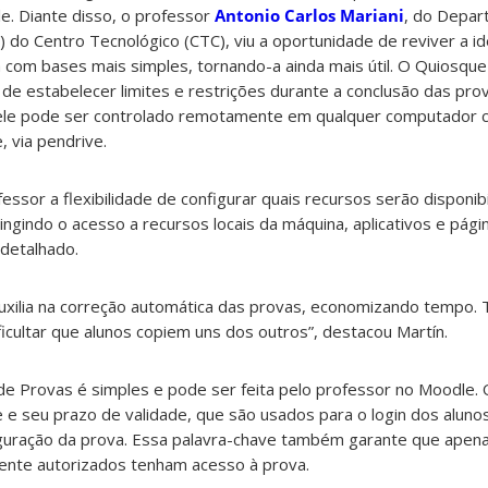
e. Diante disso, o professor
Antonio Carlos Mariani
, do Depar
E) do Centro Tecnológico (CTC), viu a oportunidade de reviver a i
com bases mais simples, tornando-a ainda mais útil. O Quiosque
de estabelecer limites e restrições durante a conclusão das pro
 ele pode ser controlado remotamente em qualquer computador 
, via pendrive.
essor a flexibilidade de configurar quais recursos serão disponib
ingindo o acesso a recursos locais da máquina, aplicativos e pági
 detalhado.
uxilia na correção automática das provas, economizando tempo
icultar que alunos copiem uns dos outros”, destacou Martín.
de Provas é simples e pode ser feita pelo professor no Moodle.
e seu prazo de validade, que são usados ​​para o login dos alun
guração da prova. Essa palavra-chave também garante que apena
ente autorizados tenham acesso à prova.