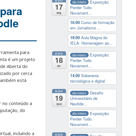
AGO
Exposição:
dia inteiro
17
 para
Perder Tudo.
Novament...
seg
odle
16:00
Curso de formação
em Jornalismo ...
19:00
Aula Magna do
IELA: Homenagem ao...
erramenta para
AGO
Exposição:
dia inteiro
18
nta é um projeto
Perder Tudo.
Novament...
ade Aberta do
ter
izado por cerca
14:00
Soberania
o também está
tecnológica e digital
AGO
Desafio
dia inteiro
19
Universitário de
r no conteúdo a
Nautide...
qua
putação, do
Exposição:
dia inteiro
Perder Tudo.
Novament...
tual, incluindo a
AGO