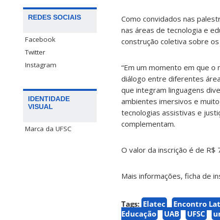
REDES SOCIAIS
Como convidados nas palestr
nas áreas de tecnologia e ed
Facebook
construção coletiva sobre os
Twitter
Instagram
“Em um momento em que o mu
diálogo entre diferentes ár
que integram linguagens diver
IDENTIDADE
ambientes imersivos e muito 
VISUAL
tecnologias assistivas e justi
complementam.
Marca da UFSC
O valor da inscrição é de R
Mais informações, ficha de 
Tags:
Elatec
Encontro La
Educação
UAB
UFSC
u