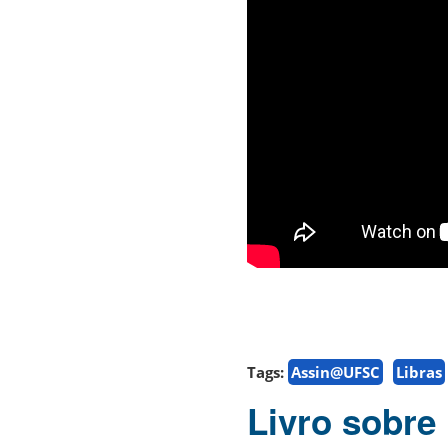
Tags:
Assin@UFSC
Libras
Livro sobre