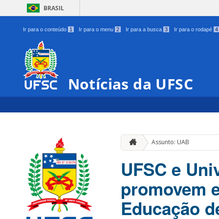
BRASIL
Ir para o conteúdo
1
Ir para o menu
2
Ir para a busca
3
Ir para o rodapé
4
Notícias da UFSC
Assunto: UAB
UFSC e Univ
promovem ev
Educação de