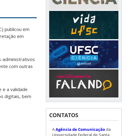
C) publicou em
pretação em
s-administrativos
ente com outras
e e a validade
s digitais, bem
CONTATOS
A
Agência de Comunicação
da
Universidade Federal de Santa