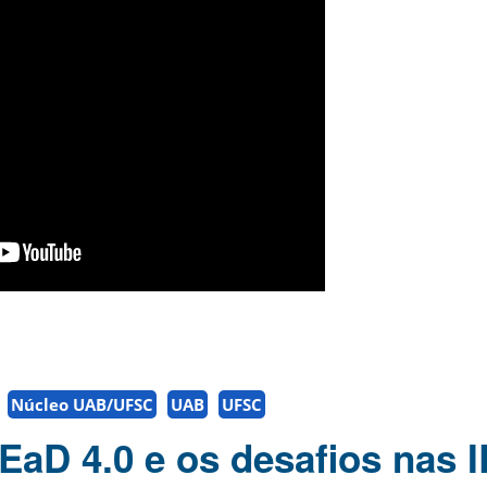
Núcleo UAB/UFSC
UAB
UFSC
 EaD 4.0 e os desafios nas 