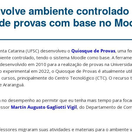
olve ambiente controlado
 de provas com base no Mo
anta Catarina (UFSC) desenvolveu o
Quiosque de Provas
, uma f
iente controlado, tendo o sistema Moodle como base. A ferrame
desenvolvido em 2010 para a realização de provas na Universid
do experimental em 2022, o Quiosque de Provas é atualmente util
s cursos, principalmente do Centro Tecnológico (CTC). O recurs
 Araranguá.
 no desempenho ao permitir que eu tenha mais tempo para foca
fessor
Martín Augusto Gagliotti Vigil
, do Departamento de Com
ssores migraram suas atividades e materiais para o ambiente vir