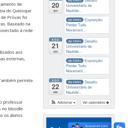
Desafio
dia inteiro
20
tamento de
Universitário de
Nautide...
deia do Quiosque
qui
 de Provas foi
Exposição:
dia inteiro
vas. Baseado na
Perder Tudo.
Novament...
conectado à rede
AGO
Desafio
dia inteiro
21
Universitário de
Nautide...
ilizados aos
sex
nas externas,
Exposição:
dia inteiro
Perder Tudo.
Novament...
. Também permite
AGO
Desafio
dia inteiro
22
Universitário de
Nautide...
sáb
 O professor
Adicionar
Ver calendário
os no Moodle
s os alunos