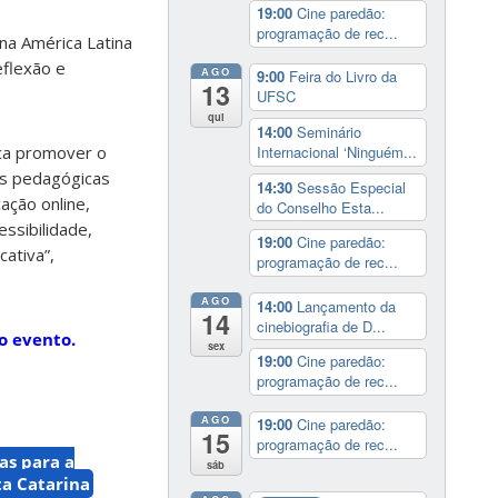
19:00
Cine paredão:
programação de rec...
na América Latina
eflexão e
AGO
9:00
Feira do Livro da
13
UFSC
qui
14:00
Seminário
Internacional ‘Ninguém...
ca promover o
as pedagógicas
14:30
Sessão Especial
ação online,
do Conselho Esta...
ssibilidade,
19:00
Cine paredão:
cativa”,
programação de rec...
AGO
14:00
Lançamento da
14
cinebiografia de D...
do evento.
sex
19:00
Cine paredão:
programação de rec...
AGO
19:00
Cine paredão:
15
programação de rec...
as para a
sáb
ta Catarina