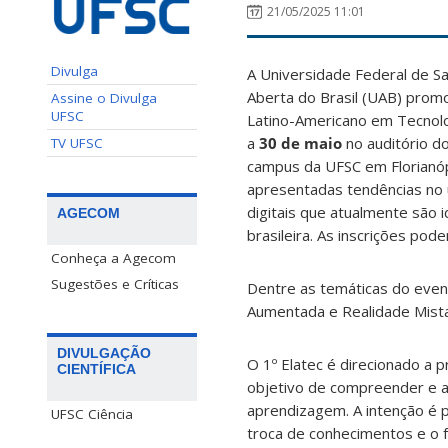
21/05/2025 11:01
Divulga
A Universidade Federal de Sa
Aberta do Brasil (UAB) prom
Assine o Divulga
UFSC
Latino-Americano em Tecnolo
a
30 de maio
no auditório d
TV UFSC
campus da UFSC em Florianóp
apresentadas tendências no 
digitais que atualmente são 
AGECOM
brasileira. As inscrições pod
Conheça a Agecom
Sugestões e Críticas
Dentre as temáticas do evento
Aumentada e Realidade Mista
DIVULGAÇÃO
O 1º Elatec é direcionado a 
CIENTÍFICA
objetivo de compreender e ap
aprendizagem. A intenção é p
UFSC Ciência
troca de conhecimentos e o f