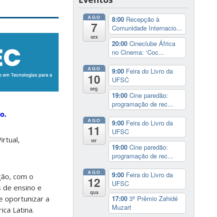
AGO
8:00
Recepção à
7
Comunidade Internacio...
sex
20:00
Cineclube África
no Cinema: ‘Coc...
AGO
9:00
Feira do Livro da
10
UFSC
seg
19:00
Cine paredão:
programação de rec...
o.
AGO
9:00
Feira do Livro da
11
UFSC
irtual,
ter
19:00
Cine paredão:
programação de rec...
AGO
9:00
Feira do Livro da
ção, com o
12
UFSC
s de ensino e
qua
e oportunizar a
17:00
3º Prêmio Zahidé
Muzart
ca Latina.