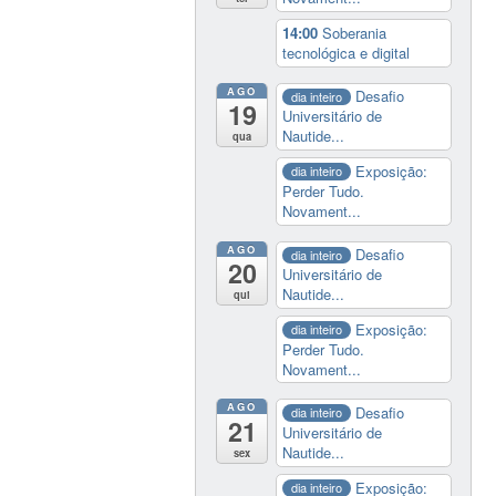
14:00
Soberania
tecnológica e digital
AGO
Desafio
dia inteiro
19
Universitário de
Nautide...
qua
Exposição:
dia inteiro
Perder Tudo.
Novament...
AGO
Desafio
dia inteiro
20
Universitário de
Nautide...
qui
Exposição:
dia inteiro
Perder Tudo.
Novament...
AGO
Desafio
dia inteiro
21
Universitário de
Nautide...
sex
Exposição:
dia inteiro