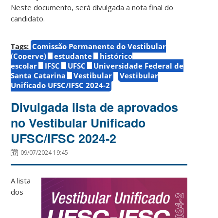
Neste documento, será divulgada a nota final do
candidato.
Tags:
Comissão Permanente do Vestibular
(Coperve)
estudante
histórico
escolar
IFSC
UFSC
Universidade Federal de
Santa Catarina
Vestibular
Vestibular
Unificado UFSC/IFSC 2024-2
Divulgada lista de aprovados
no Vestibular Unificado
UFSC/IFSC 2024-2
09/07/2024 19:45
A lista
dos