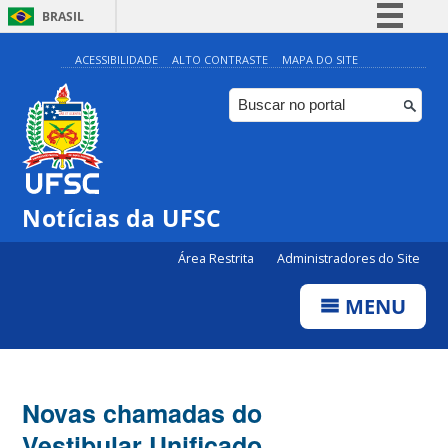
BRASIL
Simplifique!
ACESSIBILIDADE
ALTO CONTRASTE
MAPA DO SITE
Comunica BR
Participe
Acesso à informação
Legislação
Notícias da UFSC
Canais
Área Restrita
Administradores do Site
MENU
Novas chamadas do
Vestibular Unificado