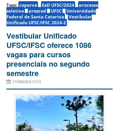
Tags:
coperve
EaD UFSC/2024
processo
seletivo
prograd
UFSC
Universidade
Federal de Santa Catarina
Vestibular
Unificado UFSC/IFSC 2024-2
Vestibular Unificado
UFSC/IFSC oferece 1086
vagas para cursos
presenciais no segundo
semestre
17/04/2024 13:13