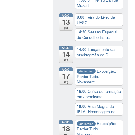
Muzart
AGO
9:00
Feira do Livro da
13
UFSC
qui
14:30
Sessão Especial
do Conselho Esta...
AGO
14:00
Lançamento da
14
cinebiografia de D...
sex
AGO
Exposição:
dia inteiro
17
Perder Tudo.
Novament...
seg
16:00
Curso de formação
em Jornalismo ...
19:00
Aula Magna do
IELA: Homenagem ao...
AGO
Exposição:
dia inteiro
18
Perder Tudo.
Novament...
ter