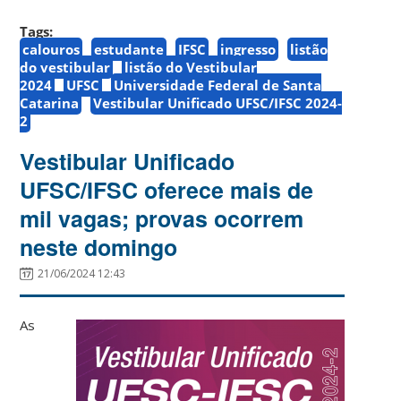
Tags:
calouros
estudante
IFSC
ingresso
listão
do vestibular
listão do Vestibular
2024
UFSC
Universidade Federal de Santa
Catarina
Vestibular Unificado UFSC/IFSC 2024-
2
Vestibular Unificado
UFSC/IFSC oferece mais de
mil vagas; provas ocorrem
neste domingo
21/06/2024 12:43
As