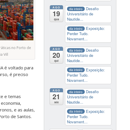
AGO
Desafio
dia inteiro
19
Universitário de
Nautide...
qua
Exposição:
dia inteiro
Perder Tudo.
Novament...
práticas no Porto de
AGO
Desafio
dia inteiro
20
a Vill
Universitário de
Nautide...
qui
BA é voltado para
Exposição:
dia inteiro
rso, é preciso
Perder Tudo.
Novament...
AGO
Desafio
dia inteiro
21
rte e temas
Universitário de
Nautide...
sex
e economia,
ronos, e as aulas,
Exposição:
dia inteiro
Porto de Santos.
Perder Tudo.
Novament...