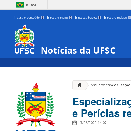
BRASIL
Ir para o conteúdo
1
Ir para o menu
2
Ir para a busca
3
Ir para o rodapé
4
Notícias da UFSC
Assunto: especialização
Especializa
e Perícias r
13/06/2023 14:07