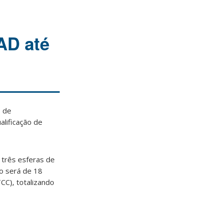
AD até
o de
alificação de
 três esferas de
o será de 18
CC), totalizando