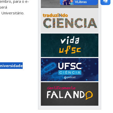
embro, para o e-
será
Universitário.
niversidade