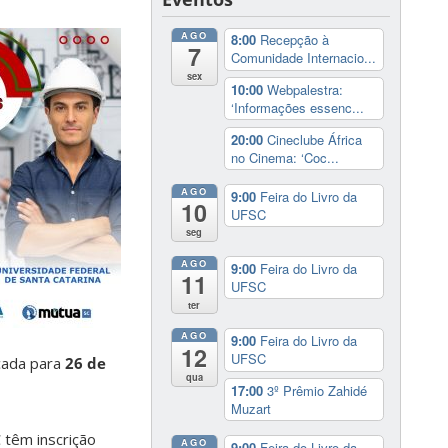
AGO
8:00
Recepção à
7
Comunidade Internacio...
sex
10:00
Webpalestra:
‘Informações essenc...
20:00
Cineclube África
no Cinema: ‘Coc...
AGO
9:00
Feira do Livro da
10
UFSC
seg
AGO
9:00
Feira do Livro da
11
UFSC
ter
AGO
9:00
Feira do Livro da
12
UFSC
rcada para
26 de
qua
17:00
3º Prêmio Zahidé
Muzart
 têm inscrição
AGO
9:00
Feira do Livro da