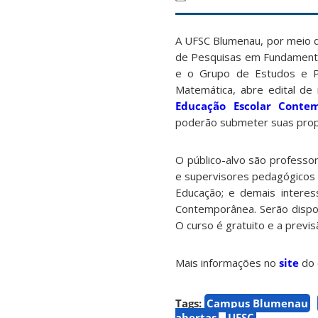
A UFSC Blumenau, por meio 
de Pesquisas em Fundamento
e o Grupo de Estudos e P
Matemática, abre edital de 
Educação Escolar Conte
poderão submeter suas prop
O público-alvo são professo
e supervisores pedagógicos d
Educação; e demais intere
Contemporânea. Serão dispon
O curso é gratuito e a previs
Mais informações no
site
do 
Tags:
Campus Blumenau
abertas
UFSC