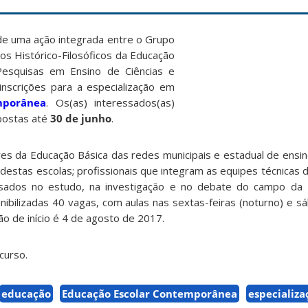
de uma ação integrada entre o Grupo
s Histórico-Filosóficos da Educação
esquisas em Ensino de Ciências e
inscrições para a especialização em
mporânea
. Os(as) interessados(as)
ostas até
30 de junho
.
res da Educação Básica das redes municipais e estadual de ensi
estas escolas; profissionais que integram as equipes técnicas d
ssados no estudo, na investigação e no debate do campo da 
ibilizadas 40 vagas, com aulas nas sextas-feiras (noturno) e sá
ão de início é 4 de agosto de 2017.
curso.
educação
Educação Escolar Contemporânea
especializa