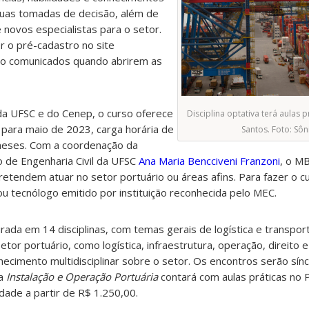
uas tomadas de decisão, além de
 novos especialistas para o setor.
 o pré-cadastro no site
o comunicados quando abrirem as
da UFSC e do Cenep, o curso oferece
Disciplina optativa terá aulas 
o para maio de 2023, carga horária de
Santos. Foto: Sôni
meses. Com a coordenação da
de Engenharia Civil da UFSC
Ana Maria Bencciveni Franzoni
, o M
retendem atuar no setor portuário ou áreas afins. Para fazer o cu
u tecnólogo emitido por instituição reconhecida pelo MEC.
urada em 14 disciplinas, com temas gerais de logística e transpo
etor portuário, como logística, infraestrutura, operação, direito 
ecimento multidisciplinar sobre o setor. Os encontros serão sínc
va
Instalação e Operação Portuária
contará com aulas práticas no 
dade a partir de
R$ 1.250,00.