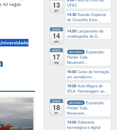
13
as 42 vagas
UFSC
qui
14:30
Sessão Especial
do Conselho Esta...
AGO
14:00
Lançamento da
14
cinebiografia de D...
sex
Universidade
AGO
Exposição:
dia inteiro
17
Perder Tudo.
a
Novament...
seg
16:00
Curso de formação
em Jornalismo ...
19:00
Aula Magna do
IELA: Homenagem ao...
AGO
Exposição:
dia inteiro
18
Perder Tudo.
Novament...
ter
14:00
Soberania
tecnológica e digital