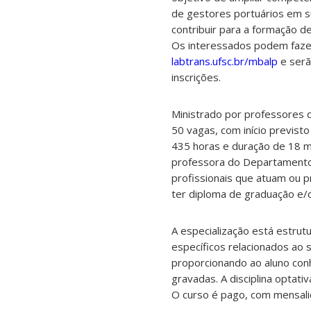
de gestores portuários em s
contribuir para a formação de
Os interessados podem fazer
labtrans.ufsc.br/mbalp
e serã
inscrições.
Ministrado por professores 
50 vagas, com início previst
435 horas e duração de 18 
professora do Departamento 
profissionais que atuam ou p
ter diploma de graduação e/o
A especialização está estrut
específicos relacionados ao s
proporcionando ao aluno conh
gravadas. A disciplina optati
O curso é pago, com mensali