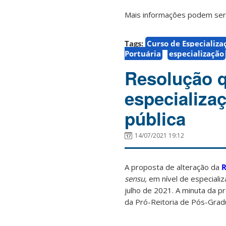
Mais informações podem se
Tags:
Curso de Especializa
Portuária
especialização
Resolução q
especializa
pública
14/07/2021 19:12
A proposta de alteração da
R
sensu,
em nível de especiali
julho de 2021. A minuta da 
da Pró-Reitoria de Pós-Gra