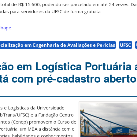
r total de R$ 15.600, podendo ser parcelado em até 24 vezes. D
adas para servidores da UFSC de forma gratuita.
 Ibape
.
cialização em Engenharia de Avaliações e Perícias
UFSC
ção em Logística Portuária 
stá com pré-cadastro aberto
s e Logísticas da Universidade
LabTrans/UFSC) e a Fundação Centro
Santos (Cenep) promovem o Curso de
Portuária, um MBA a distância com o
ncias, habilidades e conhecimentos