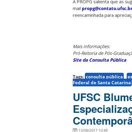
A PROPG salienta que as sug
mail
propg@contato.ufsc.b
reencaminhada para apreciaç
Mais informações:
Pró-Reitoria de Pós-Graduaçã
Site da Consulta Pública
Tags:
consulta pública
e
Federal de Santa Catarina
UFSC Blumen
Especializa
Contempor
13/06/2017 10:49