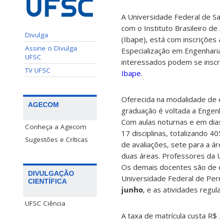
A Universidade Federal de Sa
com o Instituto Brasileiro de
Divulga
(Ibape), está com inscrições
Assine o Divulga
Especialização em Engenharia
UFSC
interessados podem se insc
TV UFSC
Ibape
.
Oferecida na modalidade de e
AGECOM
graduação é voltada a Engen
Com aulas noturnas e em dias
Conheça a Agecom
17 disciplinas, totalizando 40
Sugestões e Críticas
de avaliações, sete para a á
duas áreas. Professores da U
Os demais docentes são de o
DIVULGAÇÃO
Universidade Federal de Per
CIENTÍFICA
junho
, e as atividades regu
UFSC Ciência
A taxa de matrícula custa R$