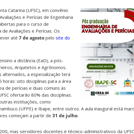
nta Catarina (UFSC), em convênio
 Avaliações e Perícias de Engenharia
 abertas para o curso de
 de Avaliações e Perícias. Os
rever até
7 de agosto
pelo
site do
nsino a distância (EaD), a pós-
heiros, Arquitetos e Agrônomos.
 alternados, a especialização terá
5 horas: oito disciplinas para a área
rea de perícias e duas comuns às
FSC ofertarão 80% das disciplinas.
utras instituições, como
nambuco (UFPE) e Ibape, entre outros. A aula inaugural está ma
lares começam a partir de
31 de julho
.
 200, mas servidores docentes e técnico-administrativos da UFSC