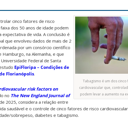
olar cinco fatores de risco
a faixa dos 50 anos de idade podem
expectativa de vida. A conclusão é
al que envolveu dados de mais de 2
ordenada por um consórcio científico
de Hamburgo, na Alemanha, e que
 Universidade Federal de Santa
 estudo
EpiFloripa – Condições de
de Florianópolis
.
Tabagismo é um dos cinco f
cardiovascular que, controla
rdiovascular risk factors on
podem levar a aumento na ex
ado no
The New England Journal of
e 2025, considera a relação entre
da saudável e o controle de cinco fatores de risco cardiovascular
esidade/sobrepeso, diabetes e tabagismo.