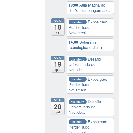
19:00
Aula Magna do
IELA: Homenagem ao...
AGO
Exposição:
dia inteiro
18
Perder Tudo.
Novament...
ter
14:00
Soberania
tecnológica e digital
AGO
Desafio
dia inteiro
19
Universitário de
Nautide...
qua
Exposição:
dia inteiro
Perder Tudo.
Novament...
AGO
Desafio
dia inteiro
20
Universitário de
Nautide...
qui
Exposição:
dia inteiro
Perder Tudo.
Novament...