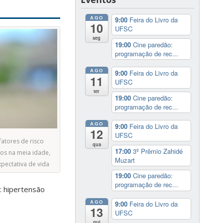
AGO
9:00
Feira do Livro da
10
UFSC
seg
19:00
Cine paredão:
programação de rec...
AGO
9:00
Feira do Livro da
11
UFSC
ter
19:00
Cine paredão:
programação de rec...
AGO
9:00
Feira do Livro da
12
UFSC
atores de risco
qua
17:00
3º Prêmio Zahidé
dos na meia idade,
Muzart
pectativa de vida
19:00
Cine paredão:
programação de rec...
: hipertensão
AGO
9:00
Feira do Livro da
13
UFSC
qui