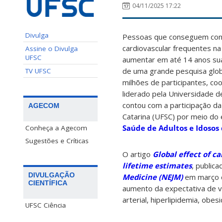
04/11/2025 17:22
Divulga
Pessoas que conseguem contr
cardiovascular frequentes n
Assine o Divulga
UFSC
aumentar em até 14 anos sua 
de uma grande pesquisa glob
TV UFSC
milhões de participantes, co
liderado pela Universidade 
contou com a participação da
AGECOM
Catarina (UFSC) por meio do
Saúde de Adultos e Idosos 
Conheça a Agecom
Sugestões e Críticas
O artigo
Global effect of ca
lifetime estimates
, public
DIVULGAÇÃO
Medicine (NEJM)
em março d
CIENTÍFICA
aumento da expectativa de vi
arterial, hiperlipidemia, ob
UFSC Ciência