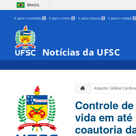
BRASIL
Ir para o conteúdo
1
Ir para o menu
2
Ir para a busca
3
Ir para o rodapé
4
Notícias da UFSC
Assunto: Global Cardiov
Controle de 
vida em até
coautoria d