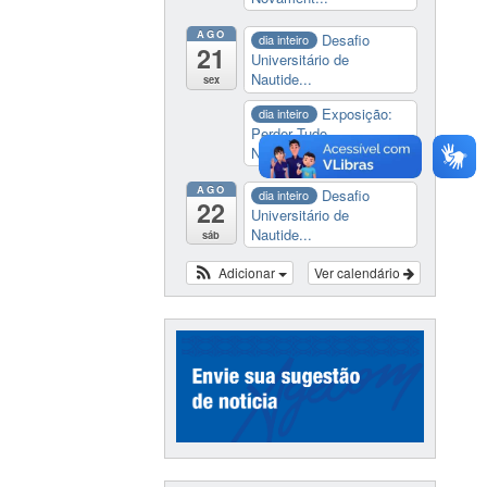
AGO
Desafio
dia inteiro
21
Universitário de
Nautide...
sex
Exposição:
dia inteiro
Perder Tudo.
Novament...
AGO
Desafio
dia inteiro
22
Universitário de
Nautide...
sáb
Adicionar
Ver calendário