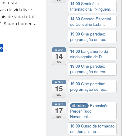
anos está
14:00
Seminário
Internacional ‘Ninguém...
is de vida livre
is de vida total
14:30
Sessão Especial
11,8 para homens.
do Conselho Esta...
19:00
Cine paredão:
programação de rec...
co
AGO
14:00
Lançamento da
14
cinebiografia de D...
sex
19:00
Cine paredão:
programação de rec...
AGO
19:00
Cine paredão:
15
programação de rec...
sáb
AGO
Exposição:
dia inteiro
17
Perder Tudo.
Novament...
seg
16:00
Curso de formação
em Jornalismo ...