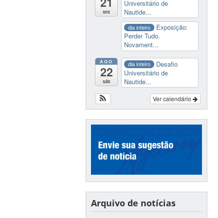
21
Universitário de
Nautide...
sex
Exposição:
dia inteiro
Perder Tudo.
Novament...
AGO
Desafio
dia inteiro
22
Universitário de
Nautide...
sáb
Ver calendário
Arquivo de notícias