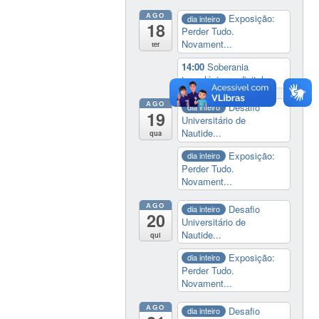
AGO
Exposição:
dia inteiro
18
Perder Tudo.
Novament...
ter
14:00
Soberania
tecnológica e digital
AGO
Desafio
dia inteiro
19
Universitário de
Nautide...
qua
Exposição:
dia inteiro
Perder Tudo.
Novament...
AGO
Desafio
dia inteiro
20
Universitário de
Nautide...
qui
Exposição:
dia inteiro
Perder Tudo.
Novament...
AGO
Desafio
dia inteiro