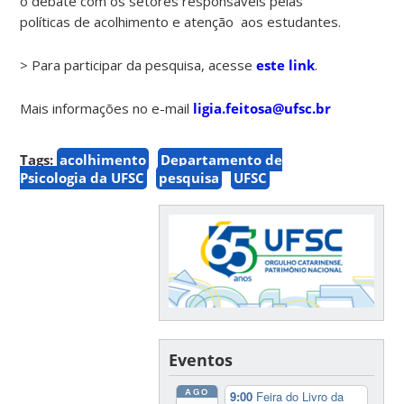
o debate com os setores responsáveis pelas
políticas de acolhimento e atenção aos estudantes.
> Para participar da pesquisa, acesse
este
link
.
Mais informações no e-mail
ligia.feitosa@ufsc.br
Tags:
acolhimento
Departamento de
Psicologia da UFSC
pesquisa
UFSC
Eventos
AGO
9:00
Feira do Livro da