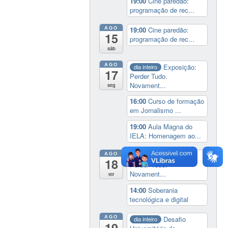
19:00
Cine paredão:
programação de rec...
AGO
19:00
Cine paredão:
15
programação de rec...
sáb
AGO
Exposição:
dia inteiro
17
Perder Tudo.
Novament...
seg
16:00
Curso de formação
em Jornalismo ...
19:00
Aula Magna do
IELA: Homenagem ao...
AGO
Exposição:
dia inteiro
18
Perder Tudo.
Novament...
ter
14:00
Soberania
tecnológica e digital
AGO
Desafio
dia inteiro
19