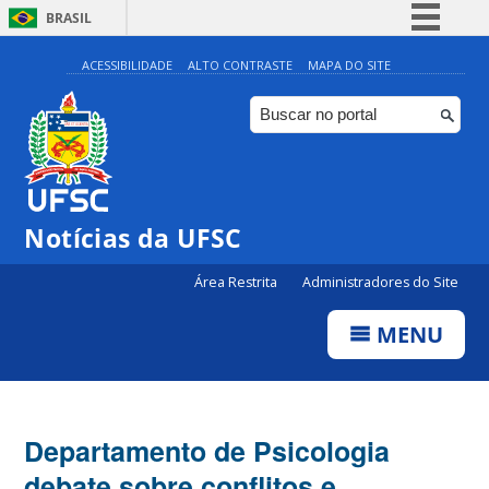
BRASIL
Simplifique!
ACESSIBILIDADE
ALTO CONTRASTE
MAPA DO SITE
Comunica BR
Participe
Acesso à informação
Legislação
Notícias da UFSC
Canais
Área Restrita
Administradores do Site
MENU
Departamento de Psicologia
debate sobre conflitos e