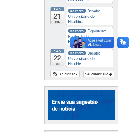
AGO
Desafio
dia inteiro
21
Universitário de
Nautide...
sex
Exposição:
dia inteiro
Perder Tudo.
Novament...
AGO
Desafio
dia inteiro
22
Universitário de
Nautide...
sáb
Adicionar
Ver calendário