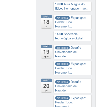
19:00
Aula Magna do
IELA: Homenagem ao...
AGO
Exposição:
dia inteiro
18
Perder Tudo.
Novament...
ter
14:00
Soberania
tecnológica e digital
AGO
Desafio
dia inteiro
19
Universitário de
Nautide...
qua
Exposição:
dia inteiro
Perder Tudo.
Novament...
AGO
Desafio
dia inteiro
20
Universitário de
Nautide...
qui
Exposição:
dia inteiro
Perder Tudo.
Novament...