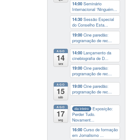
14:00
Seminário
Internacional ‘Ninguém...
14:30
Sessão Especial
do Conselho Esta...
19:00
Cine paredão:
programação de rec...
AGO
14:00
Lançamento da
14
cinebiografia de D...
sex
19:00
Cine paredão:
programação de rec...
AGO
19:00
Cine paredão:
15
programação de rec...
sáb
AGO
Exposição:
dia inteiro
17
Perder Tudo.
Novament...
seg
16:00
Curso de formação
em Jornalismo ...