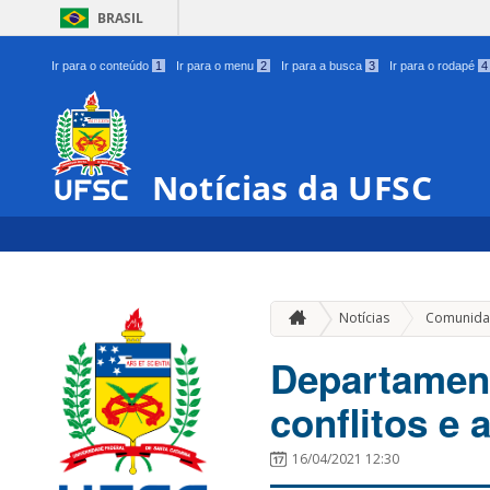
BRASIL
Ir para o conteúdo
1
Ir para o menu
2
Ir para a busca
3
Ir para o rodapé
4
Notícias da UFSC
Notícias
Comunida
Departament
conflitos e
16/04/2021 12:30