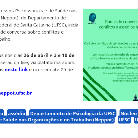
essos Psicossociais e de Saúde nas
 (Neppot), do Departamento de
deral de Santa Catarina (UFSC), inicia
de conversa sobre conflitos e
balho.
os nos dias
26 de abril
e
3 e 10 de
 serão on-line, via plataforma Zoom.
tas
neste link
e ocorrem até 25 de
neppot.ufsc.br
ho
assédio
Departamento de Psicologia da UFSC
Núcleo 
de Saúde nas Organizações e no Trabalho (Neppot)
UFSC
U