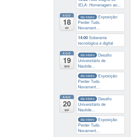
IELA: Homenagem ao...
AGO
Exposição:
dia inteiro
18
Perder Tudo.
Novament...
ter
14:00
Soberania
tecnológica e digital
AGO
Desafio
dia inteiro
19
Universitário de
Nautide...
qua
Exposição:
dia inteiro
Perder Tudo.
Novament...
AGO
Desafio
dia inteiro
20
Universitário de
Nautide...
qui
Exposição:
dia inteiro
Perder Tudo.
Novament...