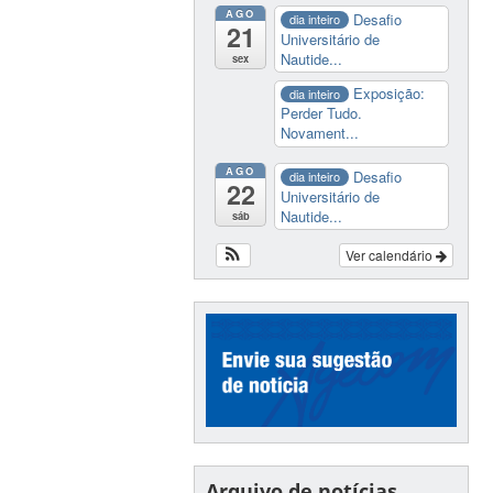
AGO
Desafio
dia inteiro
21
Universitário de
Nautide...
sex
Exposição:
dia inteiro
Perder Tudo.
Novament...
AGO
Desafio
dia inteiro
22
Universitário de
Nautide...
sáb
Ver calendário
Arquivo de notícias