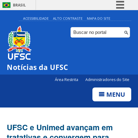
BRASIL
Simplifique!
ACESSIBILIDADE
ALTO CONTRASTE
MAPA DO SITE
Comunica BR
Participe
Acesso à informação
Legislação
Notícias da UFSC
Canais
Área Restrita
Administradores do Site
MENU
UFSC e Unimed avançam em
tratativas e convergem para