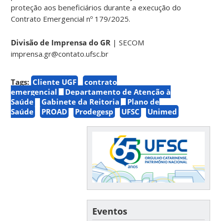
proteção aos beneficiários durante a execução do
Contrato Emergencial nº 179/2025.
Divisão de Imprensa do GR
| SECOM
imprensa.gr@contato.ufsc.br
Tags:
Cliente UGF
contrato
emergencial
Departamento de Atenção à
Saúde
Gabinete da Reitoria
Plano de
Saúde
PROAD
Prodegesp
UFSC
Unimed
Eventos