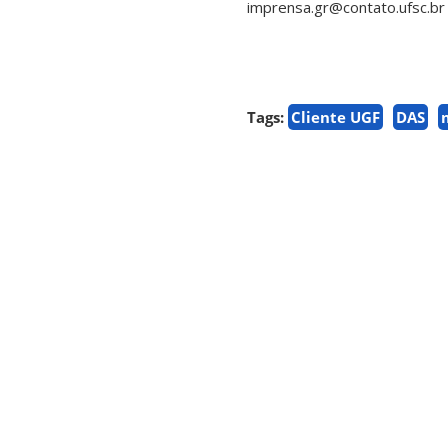
imprensa.gr@contato.ufsc.br
Tags:
Cliente UGF
DAS