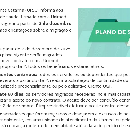
nta Catarina (UFSC) informa aos
 de saúde, firmado com a Unimed
 vigorar a partir de
2 de dezembro
umas orientações sobre a migração e
a partir de 2 de dezembro de 2025,
 plano vigente serão migrados
 novo contrato com a Unimed
próprio dia 2, todos os beneficiários estarão ativos.
entos contínuos:
todos os servidores ou dependentes que p
verão, a partir do dia 2, reabrir a solicitação de continuidade do
alizada presencialmente ou pelo aplicativo Cliente UGF.
até 60 dias:
os servidores migrados receberão, no e-mail cadast
lizar o aceite do novo contrato. O aceite deve ser concluído den
de 2 de dezembro. É imprescindível efetuar o aceite dentro desse
o:
servidores que forem migrados e desejarem a exclusão do no
sencialmente, em uma unidade de atendimento da Unimed; ou pelo 
ará cobrança (boleto) de mensalidade até a data do pedido de ex