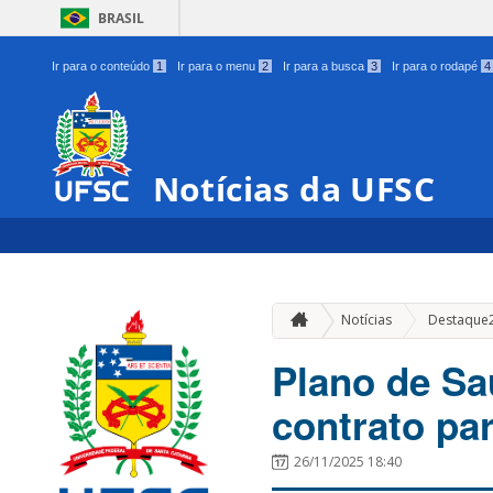
BRASIL
Ir para o conteúdo
1
Ir para o menu
2
Ir para a busca
3
Ir para o rodapé
4
Notícias da UFSC
Notícias
Destaque
Plano de Sa
contrato pa
26/11/2025 18:40