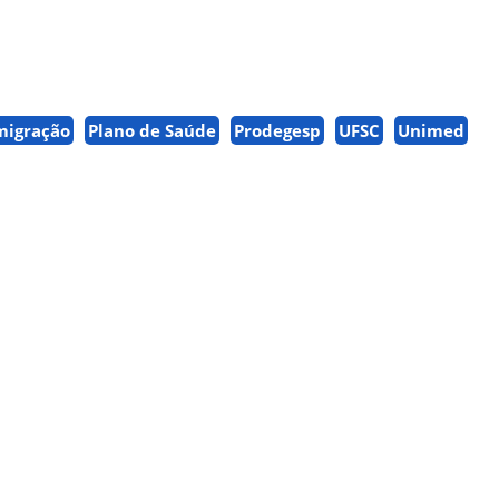
migração
Plano de Saúde
Prodegesp
UFSC
Unimed