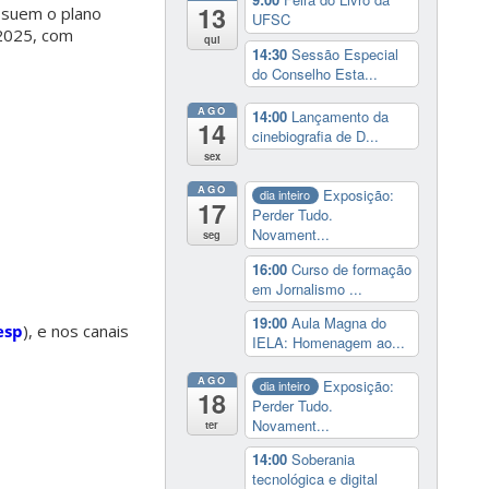
13
ssuem o plano
UFSC
 2025, com
qui
14:30
Sessão Especial
do Conselho Esta...
AGO
14:00
Lançamento da
14
cinebiografia de D...
sex
AGO
Exposição:
dia inteiro
17
Perder Tudo.
Novament...
seg
16:00
Curso de formação
em Jornalismo ...
19:00
Aula Magna do
esp
), e nos canais
IELA: Homenagem ao...
AGO
Exposição:
dia inteiro
18
Perder Tudo.
Novament...
ter
14:00
Soberania
tecnológica e digital