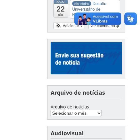
AGO
Desafio
dia inteiro
22
Universitário de
Nautide...
sáb
Adicionar
Ver calendário
Arquivo de notícias
Arquivo de notícias
Audiovisual