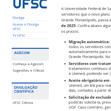
A Universidade Federal de Sa
servidores que o novo plano
Divulga
Grande Florianópolis, passa a
Assine o Divulga
de 2025
. Confira abaixo alg
UFSC
os prazos:
TV UFSC
Migração automática:
todos os servidores com
automaticamente para o
AGECOM
Grande Florianópolis. No 
Servidores com tratam
Conheça a Agecom
tratamentos contínuos de
Sugestões e Críticas
à Unimed, podendo ser re
Aceite obrigatório em 
Unimed, um link para rea
DIVULGAÇÃO
dias, contados a partir 
CIENTÍFICA
Solicitação de exclusã
poderão solicitá-la, pre
UFSC Ciência
UGF. Caso contrário, ger