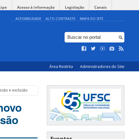
cipe
Acesso à informação
Legislação
Canais
ACESSIBILIDADE
ALTO CONTRASTE
MAPA DO SITE
Área Restrita
Administradores do Site
esão e exclusão
novo
usão
Eventos