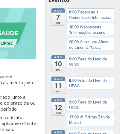
AGO
8:00
Recepção à
7
Comunidade Internacio...
sex
10:00
Webpalestra:
‘Informações essenc...
20:00
Cineclube África
no Cinema: ‘Coc...
AGO
9:00
Feira do Livro da
10
UFSC
seg
ossuem
AGO
9:00
Feira do Livro da
 tratamento junto
11
UFSC
ter
rado junto à
AGO
9:00
Feira do Livro da
tro do prazo de 60
12
UFSC
 período.
qua
17:00
3º Prêmio Zahidé
vo contrato
Muzart
aplicativo Cliente
clusão.
AGO
9:00
Feira do Livro da