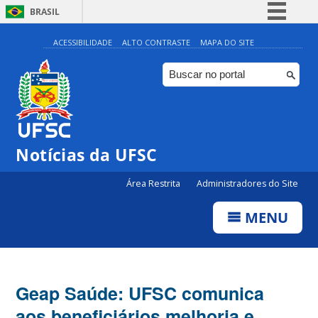
BRASIL
Simplifique!
ACESSIBILIDADE
ALTO CONTRASTE
MAPA DO SITE
Comunica BR
Participe
Acesso à informação
Legislação
Notícias da UFSC
Canais
Área Restrita
Administradores do Site
MENU
Geap Saúde: UFSC comunica
aos beneficiários melhoria e