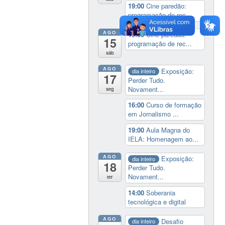
19:00
Cine paredão:
programação de rec...
AGO
19:00
Cine paredão:
15
programação de rec...
sáb
AGO
Exposição:
dia inteiro
17
Perder Tudo.
Novament...
seg
16:00
Curso de formação
em Jornalismo ...
19:00
Aula Magna do
IELA: Homenagem ao...
AGO
Exposição:
dia inteiro
18
Perder Tudo.
Novament...
ter
14:00
Soberania
tecnológica e digital
AGO
Desafio
dia inteiro