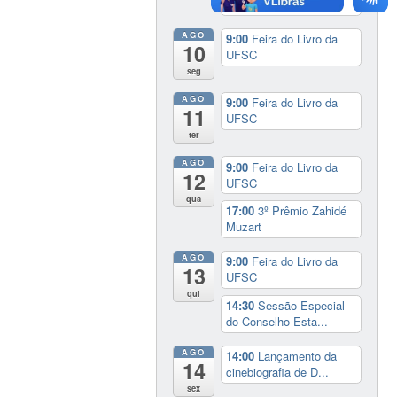
no Cinema: ‘Coc...
AGO
9:00
Feira do Livro da
10
UFSC
seg
AGO
9:00
Feira do Livro da
11
UFSC
ter
AGO
9:00
Feira do Livro da
12
UFSC
qua
17:00
3º Prêmio Zahidé
Muzart
AGO
9:00
Feira do Livro da
13
UFSC
qui
14:30
Sessão Especial
do Conselho Esta...
AGO
14:00
Lançamento da
14
cinebiografia de D...
sex