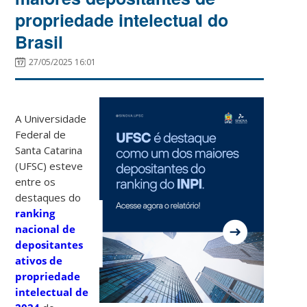
propriedade intelectual do
Brasil
27/05/2025 16:01
A Universidade
Federal de
Santa Catarina
(UFSC) esteve
entre os
destaques do
ranking
nacional de
depositantes
ativos de
propriedade
intelectual de