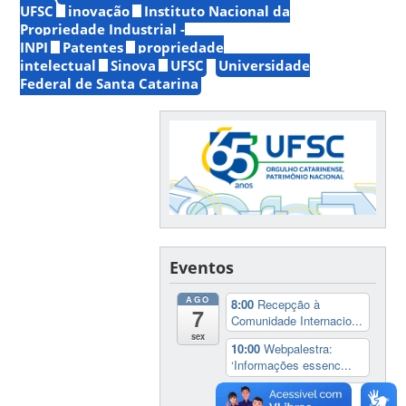
UFSC
inovação
Instituto Nacional da
Propriedade Industrial -
INPI
Patentes
propriedade
intelectual
Sinova
UFSC
Universidade
Federal de Santa Catarina
Eventos
AGO
8:00
Recepção à
7
Comunidade Internacio...
sex
10:00
Webpalestra:
‘Informações essenc...
20:00
Cineclube África