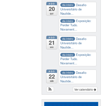
AGO
Desafio
dia inteiro
20
Universitário de
Nautide...
qui
Exposição:
dia inteiro
Perder Tudo.
Novament...
AGO
Desafio
dia inteiro
21
Universitário de
Nautide...
sex
Exposição:
dia inteiro
Perder Tudo.
Novament...
AGO
Desafio
dia inteiro
22
Universitário de
Nautide...
sáb
Ver calendário