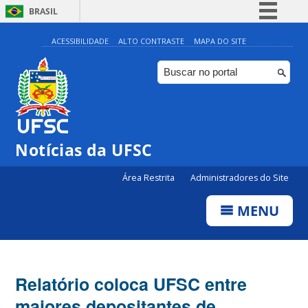
BRASIL
Simplifique!
ACESSIBILIDADE
ALTO CONTRASTE
MAPA DO SITE
Comunica BR
Participe
Acesso à informação
Legislação
Notícias da UFSC
Canais
Área Restrita
Administradores do Site
MENU
Relatório coloca UFSC entre
maiores depositantes de