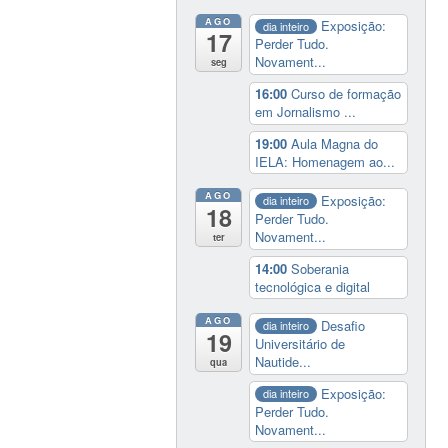
AGO
Exposição:
dia inteiro
17
Perder Tudo.
Novament...
seg
16:00
Curso de formação
em Jornalismo ...
19:00
Aula Magna do
IELA: Homenagem ao...
AGO
Exposição:
dia inteiro
18
Perder Tudo.
Novament...
ter
14:00
Soberania
tecnológica e digital
AGO
Desafio
dia inteiro
19
Universitário de
Nautide...
qua
Exposição:
dia inteiro
Perder Tudo.
Novament...