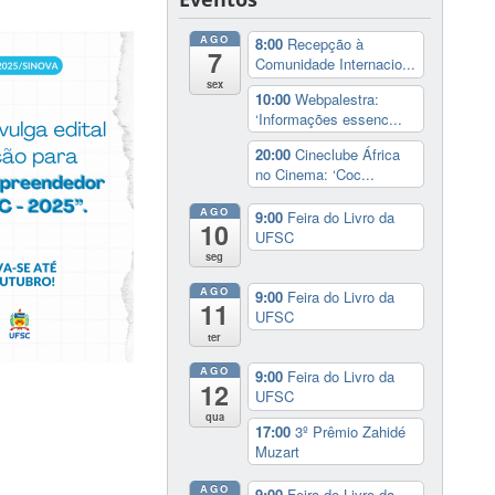
AGO
8:00
Recepção à
7
Comunidade Internacio...
sex
10:00
Webpalestra:
‘Informações essenc...
20:00
Cineclube África
no Cinema: ‘Coc...
AGO
9:00
Feira do Livro da
10
UFSC
seg
AGO
9:00
Feira do Livro da
11
UFSC
ter
AGO
9:00
Feira do Livro da
12
UFSC
qua
17:00
3º Prêmio Zahidé
Muzart
AGO
9:00
Feira do Livro da