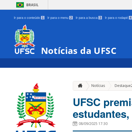
BRASIL
Ir para o conteúdo
1
Ir para o menu
2
Ir para a busca
3
Ir para o rodapé
4
Notícias da UFSC
Notícias
Destaque
UFSC premi
estudantes,
08/09/2025 17:30