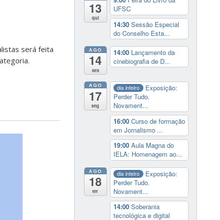
13
UFSC
qui
14:30
Sessão Especial
do Conselho Esta...
istas será feita
AGO
14:00
Lançamento da
14
ategoria.
cinebiografia de D...
sex
AGO
Exposição:
dia inteiro
17
Perder Tudo.
Novament...
seg
16:00
Curso de formação
em Jornalismo ...
19:00
Aula Magna do
IELA: Homenagem ao...
AGO
Exposição:
dia inteiro
18
Perder Tudo.
Novament...
ter
14:00
Soberania
tecnológica e digital