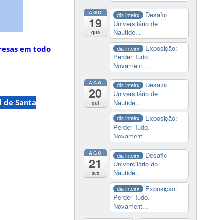
AGO
Desafio
dia inteiro
19
Universitário de
Nautide...
qua
Exposição:
resas em todo
dia inteiro
Perder Tudo.
Novament...
AGO
Desafio
dia inteiro
20
Universitário de
l de Santa
Nautide...
qui
Exposição:
dia inteiro
Perder Tudo.
Novament...
AGO
Desafio
dia inteiro
21
Universitário de
Nautide...
sex
Exposição:
dia inteiro
Perder Tudo.
Novament...