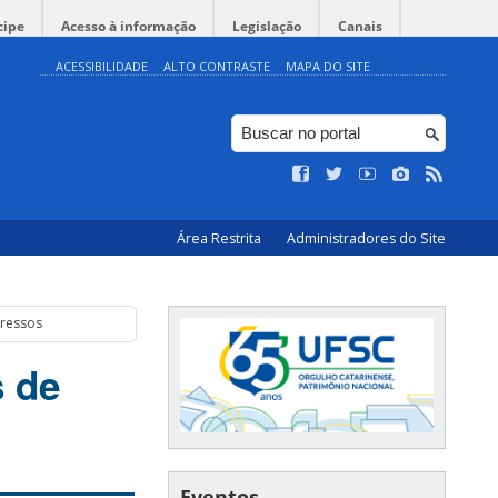
cipe
Acesso à informação
Legislação
Canais
ACESSIBILIDADE
ALTO CONTRASTE
MAPA DO SITE
Área Restrita
Administradores do Site
gressos
 de
Eventos