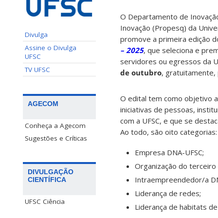
O Departamento de Inovação 
Inovação (Propesq) da Unive
Divulga
promove a primeira edição d
Assine o Divulga
– 2025
, que seleciona e pre
UFSC
servidores ou egressos da U
TV UFSC
de outubro
, gratuitamente,
O edital tem como objetivo a
AGECOM
iniciativas de pessoas, inst
com a UFSC, e que se desta
Conheça a Agecom
Ao todo, são oito categorias:
Sugestões e Críticas
Empresa DNA-UFSC;
Organização do terceiro
DIVULGAÇÃO
Intraempreendedor/a D
CIENTÍFICA
Liderança de redes;
UFSC Ciência
Liderança de habitats de