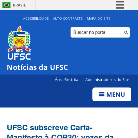
BRASIL
Simplifique!
ACESSIBILIDADE
ALTO CONTRASTE
MAPA DO SITE
Comunica BR
Participe
Acesso à informação
Legislação
Notícias da UFSC
Canais
Área Restrita
Administradores do Site
MENU
UFSC subscreve Carta-
Manifesto à COP30; vozes da