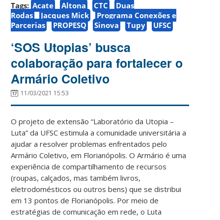
Tags:
Acate
Altona
CTC
Duas
Rodas
Jacques Mick
Programa Conexões e
Parcerias
PROPESQ
Sinova
Tupy
UFSC
‘SOS Utopias’ busca
colaboração para fortalecer o
Armário Coletivo
11/03/2021 15:53
O projeto de extensão “Laboratório da Utopia –
Luta” da UFSC estimula a comunidade universitária a
ajudar a resolver problemas enfrentados pelo
Armário Coletivo, em Florianópolis. O Armário é uma
experiência de compartilhamento de recursos
(roupas, calçados, mas também livros,
eletrodomésticos ou outros bens) que se distribui
em 13 pontos de Florianópolis. Por meio de
estratégias de comunicação em rede, o Luta