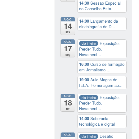
14:30
Sessão Especial
do Conselho Esta...
AGO
14:00
Lançamento da
14
cinebiografia de D...
sex
AGO
Exposição:
dia inteiro
17
Perder Tudo.
Novament...
seg
16:00
Curso de formação
em Jornalismo ...
19:00
Aula Magna do
IELA: Homenagem ao...
AGO
Exposição:
dia inteiro
18
Perder Tudo.
Novament...
ter
14:00
Soberania
tecnológica e digital
AGO
Desafio
dia inteiro