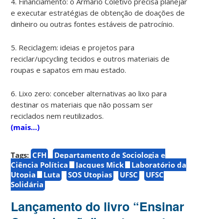
4. Financiamento: o Armário Coletivo precisa planejar
e executar estratégias de obtenção de doações de
dinheiro ou outras fontes estáveis de patrocínio.
5. Reciclagem: ideias e projetos para
reciclar/upcycling tecidos e outros materiais de
roupas e sapatos em mau estado.
6. Lixo zero: conceber alternativas ao lixo para
destinar os materiais que não possam ser
reciclados nem reutilizados.
(mais…)
Tags:
CFH
Departamento de Sociologia e
Ciência Política
Jacques Mick
Laboratório da
Utopia
Luta
SOS Utopias
UFSC
UFSC
Solidária
Lançamento do livro “Ensinar