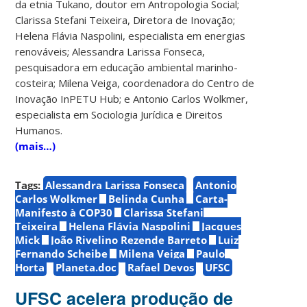
da etnia Tukano, doutor em Antropologia Social;
Clarissa Stefani Teixeira, Diretora de Inovação;
Helena Flávia Naspolini, especialista em energias
renováveis; Alessandra Larissa Fonseca,
pesquisadora em educação ambiental marinho-
costeira; Milena Veiga, coordenadora do Centro de
Inovação InPETU Hub; e Antonio Carlos Wolkmer,
especialista em Sociologia Jurídica e Direitos
Humanos.
(mais…)
Tags:
Alessandra Larissa Fonseca
Antonio
Carlos Wolkmer
Belinda Cunha
Carta-
Manifesto à COP30
Clarissa Stefani
Teixeira
Helena Flávia Naspolini
Jacques
Mick
João Rivelino Rezende Barreto
Luiz
Fernando Scheibe
Milena Veiga
Paulo
Horta
Planeta.doc
Rafael Devos
UFSC
UFSC acelera produção de