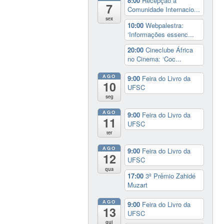
8:00
Recepção à
7
Comunidade Internacio...
sex
10:00
Webpalestra:
‘Informações essenc...
20:00
Cineclube África
no Cinema: ‘Coc...
AGO
9:00
Feira do Livro da
10
UFSC
seg
AGO
9:00
Feira do Livro da
11
UFSC
ter
AGO
9:00
Feira do Livro da
12
UFSC
qua
17:00
3º Prêmio Zahidé
Muzart
AGO
9:00
Feira do Livro da
13
UFSC
qui