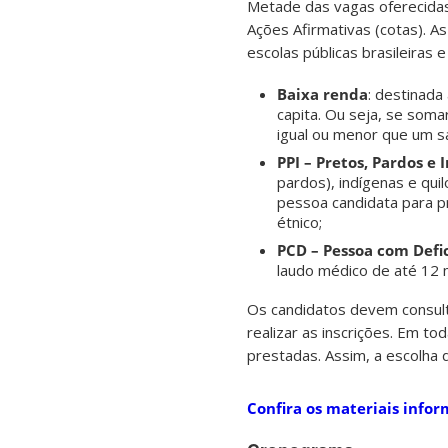
Metade das vagas oferecidas 
Ações Afirmativas (cotas). 
escolas públicas brasileiras 
Baixa renda
: destinada
capita. Ou seja, se soma
igual ou menor que um sa
PPI – Pretos, Pardos e
pardos), indígenas e qui
pessoa candidata para p
étnico;
PCD – Pessoa com Defi
laudo médico de até 12
Os candidatos devem consult
realizar as inscrições. Em t
prestadas. Assim, a escolha 
Confira os materiais infor