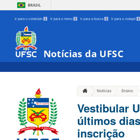
BRASIL
Ir para o conteúdo
1
Ir para o menu
2
Ir para a busca
3
Ir para o rodapé
4
Notícias da UFSC
»
Notícias
Ensino
Vestibular 
últimos dias
inscrição