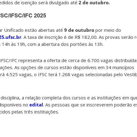
edidos de isenção será divulgado até
2 de outubro.
FSC/IFSC/IFC 2025
ar Unificado estão abertas até
9 de outubro
por meio do
25.ufsc.br
. A taxa de inscrição é de R$ 182,00. As provas serão 
s 14h às 19h, com a abertura dos portões às 13h.
IFSC/IFC representa a oferta de cerca de 6.700 vagas distribuíd
tuições. As opções de cursos estão disponíveis em 34 municípios
rá 4.525 vagas, o IFSC terá 1.268 vagas selecionadas pelo Vestib
isciplina, a relação completa dos cursos e as instituições em q
disponíveis no
edital
. As pessoas que se inscreverem poderão e
dos pelas três instituições.