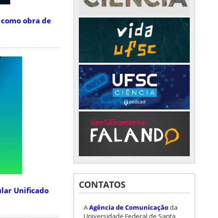
l como obra de
CONTATOS
lar Unificado
A
Agência de Comunicação
da
Universidade Federal de Santa