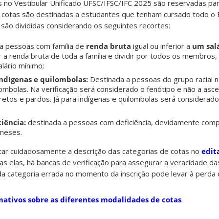
no Vestibular Unificado UFSC/IFSC/IFC 2025 são reservadas para
As cotas são destinadas a estudantes que tenham cursado todo o
e são divididas considerando os seguintes recortes:
 a pessoas com família de
renda bruta
igual ou inferior a
um sal
r a renda bruta de toda a família e dividir por todos os membros,
lário mínimo;
 Indígenas e quilombolas:
Destinada a pessoas do grupo racial 
lombolas. Na verificação será considerado o fenótipo e não a asc
retos e pardos. Já para indígenas e quilombolas será considerad
ciência:
destinada a pessoas com deficiência, devidamente com
 meses.
ar cuidadosamente a descrição das categorias de cotas no
edit
odas elas, há bancas de verificação para assegurar a veracidade d
da categoria errada no momento da inscrição pode levar à perda 
mativos sobre as diferentes modalidades de cotas
.