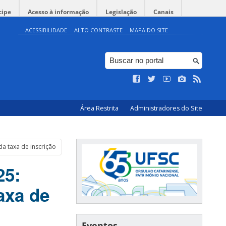
cipe
Acesso à informação
Legislação
Canais
ACESSIBILIDADE
ALTO CONTRASTE
MAPA DO SITE
Área Restrita
Administradores do Site
da taxa de inscrição
25:
taxa de
Eventos