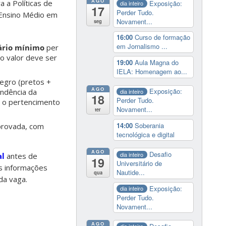
AGO
 a Políticas de
Exposição:
dia inteiro
17
Perder Tudo.
 Ensino Médio em
Novament...
seg
16:00
Curso de formação
em Jornalismo ...
ário mínimo
per
 o valor deve ser
19:00
Aula Magna do
IELA: Homenagem ao...
negro (pretos +
AGO
Exposição:
endência da
dia inteiro
18
Perder Tudo.
o o pertencimento
Novament...
ter
14:00
Soberania
provada, com
tecnológica e digital
AGO
Desafio
dia inteiro
al
antes de
19
Universitário de
as informações
Nautide...
qua
da vaga.
Exposição:
dia inteiro
Perder Tudo.
Novament...
AGO