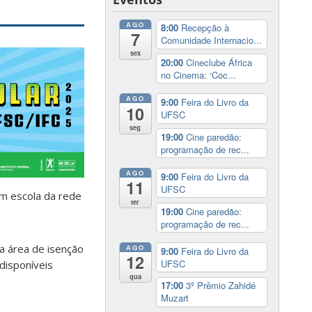
AGO
8:00
Recepção à
7
Comunidade Internacio...
sex
20:00
Cineclube África
no Cinema: ‘Coc...
AGO
9:00
Feira do Livro da
10
UFSC
seg
19:00
Cine paredão:
programação de rec...
AGO
9:00
Feira do Livro da
11
UFSC
em escola da rede
ter
19:00
Cine paredão:
programação de rec...
 a área de isenção
AGO
9:00
Feira do Livro da
12
UFSC
disponíveis
qua
17:00
3º Prêmio Zahidé
Muzart