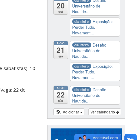
Desafio
dia inteiro
20
Universitário de
Nautide...
qui
Exposição:
dia inteiro
Perder Tudo.
Novament...
AGO
Desafio
dia inteiro
21
Universitário de
Nautide...
sex
Exposição:
dia inteiro
e sabatistas): 10
Perder Tudo.
Novament...
AGO
/vaga: 22 de
Desafio
dia inteiro
22
Universitário de
Nautide...
sáb
Adicionar
Ver calendário