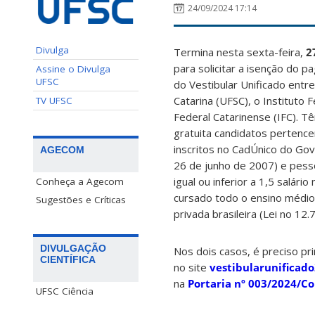
24/09/2024 17:14
Divulga
Termina nesta sexta-feira,
2
para solicitar a isenção do p
Assine o Divulga
UFSC
do Vestibular Unificado entr
Catarina (UFSC), o Instituto F
TV UFSC
Federal Catarinense (IFC). Tê
gratuita candidatos pertence
inscritos no CadÚnico do Gov
AGECOM
26 de junho de 2007) e pess
igual ou inferior a 1,5 salár
Conheça a Agecom
cursado todo o ensino médio 
Sugestões e Críticas
privada brasileira (Lei no 12
DIVULGAÇÃO
Nos dois casos, é preciso pri
CIENTÍFICA
no site
vestibularunificado
na
Portaria nº 003/2024/C
UFSC Ciência