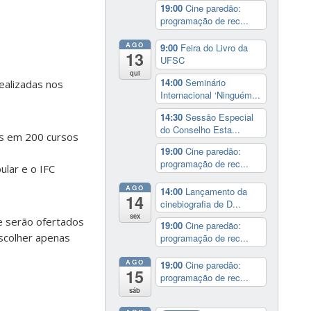
19:00
Cine paredão:
programação de rec...
AGO
9:00
Feira do Livro da
13
UFSC
qui
14:00
Seminário
realizadas nos
Internacional ‘Ninguém...
14:30
Sessão Especial
do Conselho Esta...
as em 200 cursos
19:00
Cine paredão:
programação de rec...
ular e o IFC
AGO
14:00
Lançamento da
14
cinebiografia de D...
sex
ue serão ofertados
19:00
Cine paredão:
scolher apenas
programação de rec...
AGO
19:00
Cine paredão:
15
programação de rec...
sáb