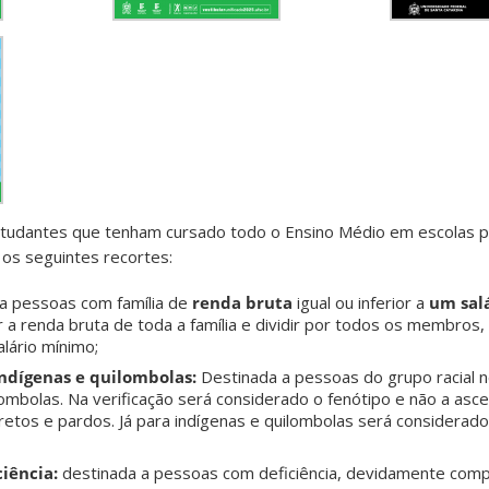
studantes que tenham cursado todo o Ensino Médio em escolas púb
 os seguintes recortes:
 a pessoas com família de
renda bruta
igual ou inferior a
um sal
r a renda bruta de toda a família e dividir por todos os membros,
lário mínimo;
 Indígenas e quilombolas:
Destinada a pessoas do grupo racial 
lombolas. Na
verificação será considerado o fenótipo e não a asc
retos e pardos. Já para indígenas e quilombolas será considerad
ciência:
destinada a pessoas com deficiência, devidamente com