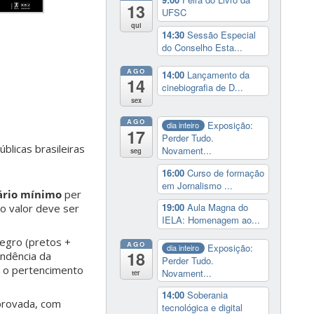
13
UFSC
qui
14:30
Sessão Especial
do Conselho Esta...
AGO
14:00
Lançamento da
14
cinebiografia de D...
sex
AGO
Exposição:
dia inteiro
17
Perder Tudo.
licas brasileiras
Novament...
seg
16:00
Curso de formação
em Jornalismo ...
ário mínimo
per
19:00
Aula Magna do
 o valor deve ser
IELA: Homenagem ao...
negro (pretos +
AGO
Exposição:
dia inteiro
18
endência da
Perder Tudo.
o o pertencimento
Novament...
ter
14:00
Soberania
provada, com
tecnológica e digital