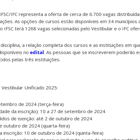
IFSC/IFC representa a oferta de cerca de 6.700 vagas distribuíd
tuições. As opções de cursos estão disponíveis em 34 municípios 
 IFSC terá 1268 vagas selecionadas pelo Vestibular e o IFC ofe
isciplina, a relação completa dos cursos e as instituições em q
disponíveis no
edital
. As pessoas que se inscreverem poderão e
dos pelas três instituições.
o Vestibular Unificado 2025:
setembro de 2024 (terça-feira)
uidade da inscrição): 10 a 27 de setembro de 2024
didos de isenção: até 2 de outubro de 2024
de outubro de 2024 (quarta-feira)
 inscrição: 10 de outubro de 2024 (quinta-feira)
ial para realização da prova (incluindo o uso de aparelho auditivo 