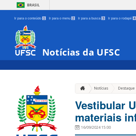
BRASIL
Ir para o conteúdo
1
Ir para o menu
2
Ir para a busca
3
Ir para o rodapé
4
Notícias da UFSC
Notícias
Destaque
Vestibular 
materiais i
16/09/2024 15:00