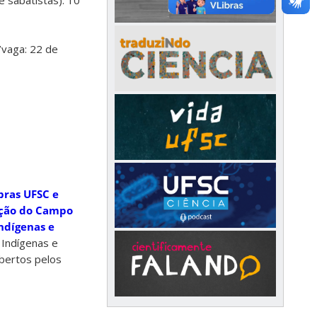
/vaga: 22 de
bras UFSC e
ação do Campo
ndígenas e
 Indígenas e
bertos pelos