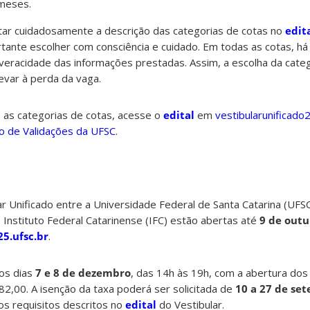
 meses.
ar cuidadosamente a descrição das categorias de cotas no
edit
rtante
escolher com consciência e cuidado.
Em todas as cotas, há
 veracidade das informações prestadas. Assim, a escolha da cate
evar à perda da vaga.
 as categorias de cotas, acesse o
edital
em
vestibularunificado
o de Validações da UFSC
.
ar Unificado entre a Universidade Federal de Santa Catarina (UFSC)
 Instituto Federal Catarinense (IFC) estão abertas até
9 de out
25.ufsc.br
.
os dias
7 e 8 de dezembro
, das 14h às 19h, com a abertura dos
182,00. A isenção da taxa poderá ser solicitada de
10 a 27 de se
s requisitos descritos no
edital
do Vestibular.