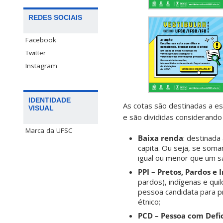
REDES SOCIAIS
Facebook
Twitter
Instagram
IDENTIDADE
As cotas são destinadas a e
VISUAL
e são divididas considerando
Marca da UFSC
Baixa renda
: destinada
capita. Ou seja, se soma
igual ou menor que um sa
PPI – Pretos, Pardos e
pardos), indígenas e qui
pessoa candidata para p
étnico;
PCD – Pessoa com Defi