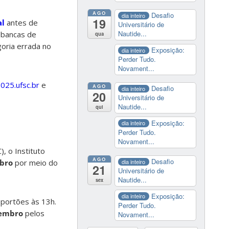
AGO
Desafio
dia inteiro
19
al
antes de
Universitário de
Nautide...
 bancas de
qua
goria errada no
Exposição:
dia inteiro
Perder Tudo.
Novament...
2025.ufsc.br
e
AGO
Desafio
dia inteiro
20
Universitário de
Nautide...
qui
Exposição:
dia inteiro
Perder Tudo.
Novament...
, o Instituto
AGO
Desafio
dia inteiro
ubro
por meio do
21
Universitário de
Nautide...
sex
Exposição:
dia inteiro
 portões às 13h.
Perder Tudo.
tembro
pelos
Novament...