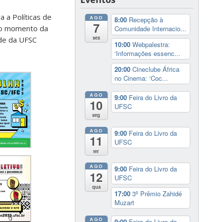
 a Políticas de
AGO
8:00
Recepção à
7
 no momento da
Comunidade Internacio...
sex
ade da UFSC
10:00
Webpalestra:
‘Informações essenc...
20:00
Cineclube África
no Cinema: ‘Coc...
AGO
9:00
Feira do Livro da
10
UFSC
seg
AGO
9:00
Feira do Livro da
11
UFSC
ter
AGO
9:00
Feira do Livro da
12
UFSC
qua
17:00
3º Prêmio Zahidé
Muzart
AGO
9:00
Feira do Livro da