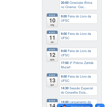
20:00
Cineclube África
no Cinema: ‘Coc...
AGO
9:00
Feira do Livro da
10
UFSC
seg
AGO
9:00
Feira do Livro da
11
UFSC
ter
AGO
9:00
Feira do Livro da
12
UFSC
qua
17:00
3º Prêmio Zahidé
Muzart
AGO
9:00
Feira do Livro da
13
UFSC
qui
14:30
Sessão Especial
do Conselho Esta...
AGO
14:00
Lançamento da
14
cinebiografia de D...