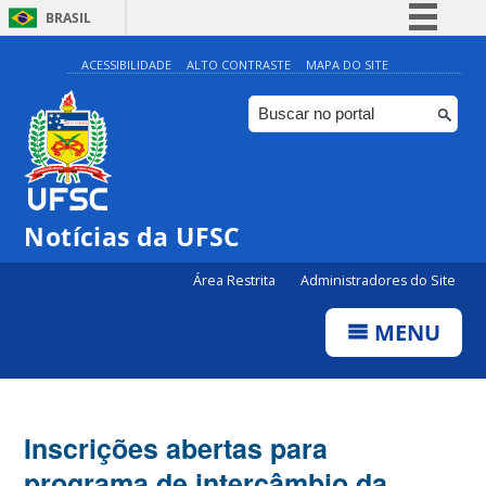
BRASIL
Simplifique!
ACESSIBILIDADE
ALTO CONTRASTE
MAPA DO SITE
Comunica BR
Participe
Acesso à informação
Legislação
Notícias da UFSC
Canais
Área Restrita
Administradores do Site
MENU
Inscrições abertas para
programa de intercâmbio da