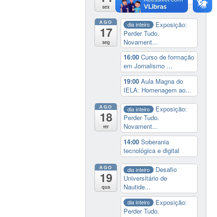
sex
AGO
Exposição:
dia inteiro
17
Perder Tudo.
Novament...
seg
16:00
Curso de formação
em Jornalismo ...
19:00
Aula Magna do
IELA: Homenagem ao...
AGO
Exposição:
dia inteiro
18
Perder Tudo.
Novament...
ter
14:00
Soberania
tecnológica e digital
AGO
Desafio
dia inteiro
19
Universitário de
Nautide...
qua
Exposição:
dia inteiro
Perder Tudo.