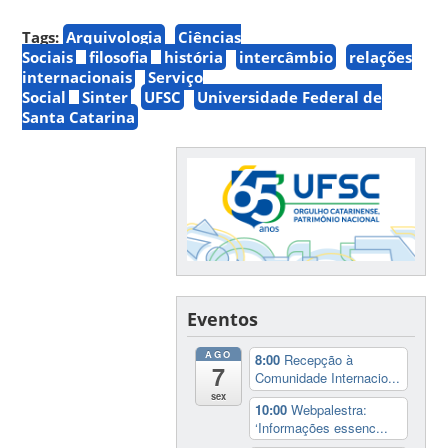
Tags:
Arquivologia
Ciências
Sociais
filosofia
história
intercâmbio
relações
internacionais
Serviço
Social
Sinter
UFSC
Universidade Federal de
Santa Catarina
Eventos
AGO
8:00
Recepção à
7
Comunidade Internacio...
sex
10:00
Webpalestra:
‘Informações essenc...