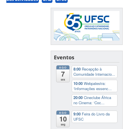
Eventos
AGO
8:00
Recepção à
7
Comunidade Internacio...
sex
10:00
Webpalestra:
‘Informações essenc...
20:00
Cineclube África
no Cinema: ‘Coc...
AGO
9:00
Feira do Livro da
10
UFSC
seg