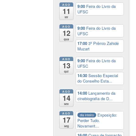
AGO
9:00
Feira do Livro da
11
UFSC
ter
AGO
9:00
Feira do Livro da
12
UFSC
qua
17:00
3º Prêmio Zahidé
Muzart
AGO
9:00
Feira do Livro da
13
UFSC
qui
14:30
Sessão Especial
do Conselho Esta...
AGO
14:00
Lançamento da
14
cinebiografia de D...
sex
AGO
Exposição:
dia inteiro
17
Perder Tudo.
Novament...
seg
16:00
Curso de formação