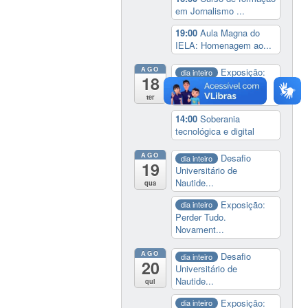
em Jornalismo ...
19:00
Aula Magna do
IELA: Homenagem ao...
AGO
Exposição:
dia inteiro
18
Perder Tudo.
Novament...
ter
14:00
Soberania
tecnológica e digital
AGO
Desafio
dia inteiro
19
Universitário de
Nautide...
qua
Exposição:
dia inteiro
Perder Tudo.
Novament...
AGO
Desafio
dia inteiro
20
Universitário de
Nautide...
qui
Exposição:
dia inteiro