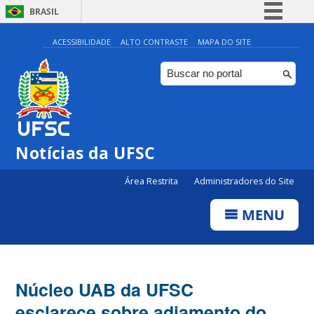
BRASIL
Simplifique!
ACESSIBILIDADE
ALTO CONTRASTE
MAPA DO SITE
Comunica BR
Participe
Acesso à informação
Legislação
Notícias da UFSC
Canais
Área Restrita
Administradores do Site
MENU
Núcleo UAB da UFSC
esclarece sobre adiamento do