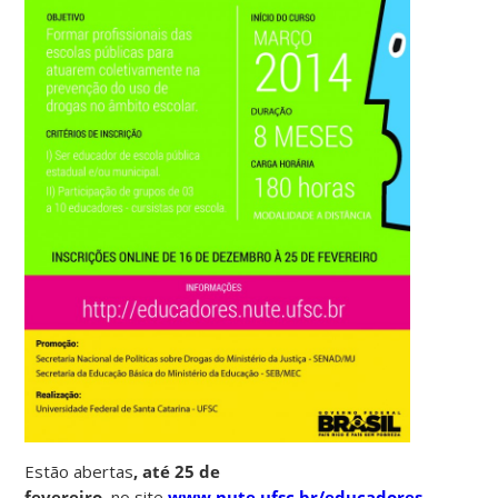
Estão abertas
, até 25 de
fevereiro,
no site
www.nute.ufsc.br/educadores
, as