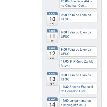
20:00
Cineclube África
no Cinema: ‘Coc...
AGO
9:00
Feira do Livro da
10
UFSC
seg
AGO
9:00
Feira do Livro da
11
UFSC
ter
AGO
9:00
Feira do Livro da
12
UFSC
qua
17:00
3º Prêmio Zahidé
Muzart
AGO
9:00
Feira do Livro da
13
UFSC
qui
14:30
Sessão Especial
do Conselho Esta...
AGO
14:00
Lançamento da
14
cinebiografia de D...