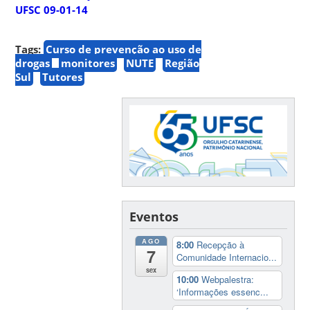
UFSC 09-01-14
Tags:
Curso de prevenção ao uso de
drogas
monitores
NUTE
Região
Sul
Tutores
Eventos
AGO
8:00
Recepção à
7
Comunidade Internacio...
sex
10:00
Webpalestra:
‘Informações essenc...