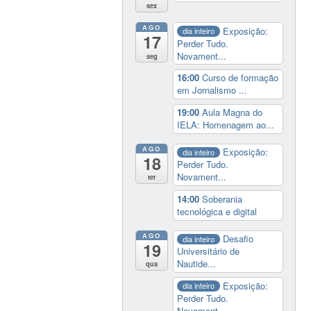
sex
AGO
Exposição:
dia inteiro
17
Perder Tudo.
Novament...
seg
16:00
Curso de formação
em Jornalismo ...
19:00
Aula Magna do
IELA: Homenagem ao...
AGO
Exposição:
dia inteiro
18
Perder Tudo.
Novament...
ter
14:00
Soberania
tecnológica e digital
AGO
Desafio
dia inteiro
19
Universitário de
Nautide...
qua
Exposição:
dia inteiro
Perder Tudo.
Novament...