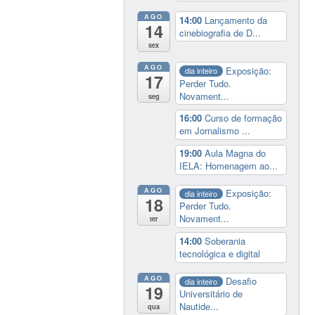
AGO
14:00
Lançamento da
14
cinebiografia de D...
sex
AGO
Exposição:
dia inteiro
17
Perder Tudo.
Novament...
seg
16:00
Curso de formação
em Jornalismo ...
19:00
Aula Magna do
IELA: Homenagem ao...
AGO
Exposição:
dia inteiro
18
Perder Tudo.
Novament...
ter
14:00
Soberania
tecnológica e digital
AGO
Desafio
dia inteiro
19
Universitário de
Nautide...
qua