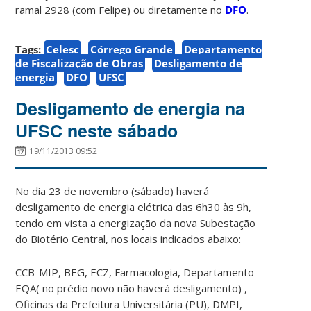
ramal 2928 (com Felipe) ou diretamente no
DFO
.
Tags:
Celesc
Córrego Grande
Departamento
de Fiscalização de Obras
Desligamento de
energia
DFO
UFSC
Desligamento de energia na
UFSC neste sábado
19/11/2013 09:52
No dia 23 de novembro (sábado) haverá
desligamento de energia elétrica das 6h30 às 9h,
tendo em vista a energização da nova Subestação
do Biotério Central, nos locais indicados abaixo:
CCB-MIP, BEG, ECZ, Farmacologia, Departamento
EQA( no prédio novo não haverá desligamento) ,
Oficinas da Prefeitura Universitária (PU), DMPI,