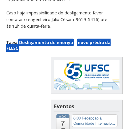
Caso haja impossibilidade do desligamento favor
contatar o engenheiro Júlio César ( 9619-5416) até
às 12h de quinta-feira.
Tags:
Desligamento de energia
novo prédio da
FEESC
Eventos
AGO
8:00
Recepção à
7
Comunidade Internacio...
sex