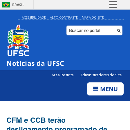
BRASIL
Simplifique!
ACESSIBILIDADE
ALTO CONTRASTE
MAPA DO SITE
Comunica BR
Participe
Acesso à informação
Legislação
Notícias da UFSC
Canais
Área Restrita
Administradores do Site
MENU
CFM e CCB terão
desligamento programado de