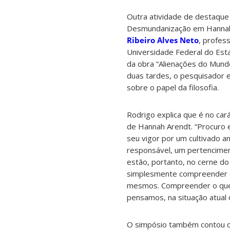
Outra atividade de destaque 
Desmundanização em Hannah 
Ribeiro Alves Neto
, profes
Universidade Federal do Esta
da obra “Alienações do Mund
duas tardes, o pesquisador e
sobre o papel da filosofia.
Rodrigo explica que é no car
de Hannah Arendt. “Procuro ex
seu vigor por um cultivado 
responsável, um pertencime
estão, portanto, no cerne do
simplesmente compreender a
mesmos. Compreender o que
pensamos, na situação atual 
O simpósio também contou c