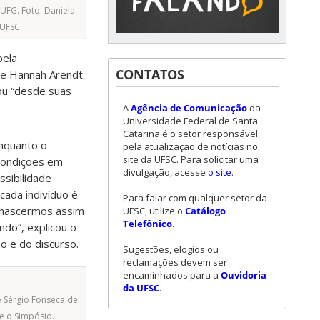
UFG. Foto: Daniela
UFSC.
pela
CONTATOS
de Hannah Arendt.
ou “desde suas
A
Agência de Comunicação
da
Universidade Federal de Santa
Catarina é o setor responsável
Enquanto o
pela atualização de notícias no
site da UFSC. Para solicitar uma
condições em
divulgação, acesse
o site
.
sibilidade
cada indivíduo é
Para falar com qualquer setor da
 nascermos assim
UFSC, utilize o
Catálogo
Telefônico
.
do”, explicou o
o e do discurso.
Sugestões, elogios ou
reclamações devem ser
encaminhados para a
Ouvidoria
da UFSC
.
é Sérgio Fonseca de
e o Simpósio.