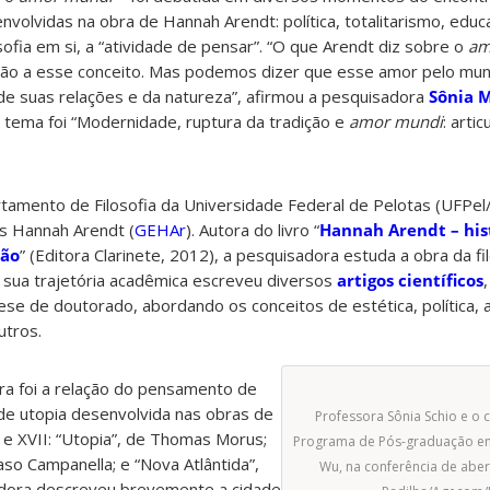
nvolvidas na obra de Hannah Arendt: política, totalitarismo, educ
ofia em si, a “atividade de pensar”. “
O que Arendt diz sobre o
am
ação a esse conceito. Mas podemos dizer que esse amor pelo mun
e suas relações e da natureza”, afirmou a pesquisadora
Sônia M
o tema foi
“Modernidade, ruptura da tradição e
amor mundi
: arti
amento de Filosofia da Universidade Federal de Pelotas (UFPel
s Hannah Arendt (
GEHAr
). A
utora do livro “
Hannah Arendt – his
xão
” (Editora Clarinete, 2012), a pesquisadora estuda a obra da f
 sua trajetória acadêmica escreveu diversos
artigos científicos
se de doutorado, abordando os conceitos de estética, política, a
utros.
ra foi a relação do pensamento de
e utopia desenvolvida nas obras de
Professora Sônia Schio e o
 e XVII: “Utopia”, de Thomas Morus;
Programa de Pós-graduação em 
so Campanella; e “Nova Atlântida”,
Wu, na conferência de abert
dora descreveu brevemente a cidade