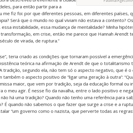
Padilha/Agecom/
eles, para então partir para a
u me fiz foi: por que diferentes pessoas, em diferentes países
pia? Será que o mundo no qual viviam não estava a contento? Os
essa instabilidade, essa mudança de mentalidade? Minha hipótes
 transformação, em crise, então me parece que Hannah Arendt 
século de virada, de ruptura.”
ise”, teria criado as condições que tornaram possível a emergênc
nsistência teórica na afirmação de Arendt de que o totalitarismo
A tradição, segundo ela, não tem só o aspecto negativo, que é o
em também o aspecto positivo de
“ligar uma geração à outra”: “Qu
missa maior, que vem por tradição, seja da educação formal ou i
 o meu agir. É nesse fio da navalha, entre o lado positivo e nega
 não há uma tradição? Quando não tenho uma referência para s
o? É q
uando não sabemos o que fazer que surge a crise e a ruptu
stalar “um governo como o nazista, que perverte todas as regras”