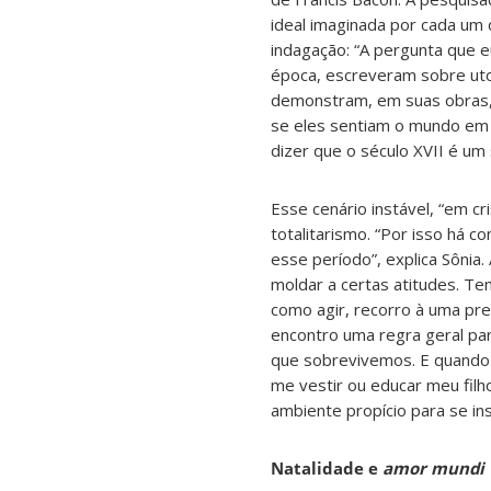
ideal imaginada por cada um d
indagação: “A pergunta que e
época, escreveram sobre uto
demonstram, em suas obras, 
se eles sentiam o mundo em
dizer que o século XVII é um 
Esse cenário instável, “em cr
totalitarismo. “Por isso h
á co
esse período”, explica Sônia.
moldar a certas atitudes. T
como agir, recorro à uma pre
encontro uma regra geral para
que sobrevivemos. E quando
me vestir ou educar meu filh
ambiente propício para se in
Natalidade e
amor mundi