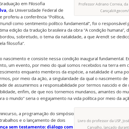
Graduação em Filosofia
Professor Adriano Correia, da 
lva
, da Universidade Federal de
Caniçali/Agecom/
e proferiu
a conferência “Política,
mundi
como sentimento político fundamental”, foi o responsável 
tima edição da tradução brasileira da obra “A condição humana”, 
abordou, sobretudo, o tema da natalidade, a que Arendt se dedic
la filosofia”.
 ao nascimento e consiste nessa condição inaugural fundamental. 
nto, um evento, por meio do qual somos recebidos na terra em 
escimento enquanto membros da espécie, a natalidade é uma pos
mos, por meio da ação, a singularidade da qual o nascimento de 
dade de assumirmos a responsabilidade por termos nascido e de
ilidade, enfim, de que nos tornemos mundanos, amantes do mun
ra o mundo” seria o engajamento na vida política por meio da açã
minicurso, a programação do simpósio
 trabalhos e o lançamento de dois
Livro do professor da USP, Jos
nça sem testamento: diálogo com
Carvalho, lançado durant