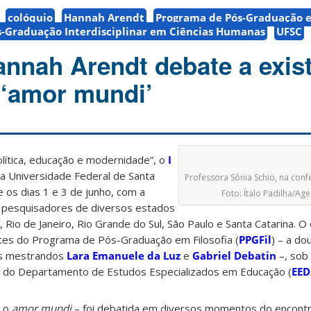
colóquio
Hannah Arendt
Programa de Pós-Graduação 
-Graduação Interdisciplinar em Ciências Humanas
UFSC
nnah Arendt debate a exis
 ‘amor mundi’
olítica, educação e modernidade”, o
I
a Universidade Federal de Santa
Professora Sônia Schio, na conf
e os dias 1 e 3 de junho, com a
Foto: Ítalo Padilha/A
0 pesquisadores de diversos estados
í, Rio de Janeiro, Rio Grande do Sul, São Paulo e Santa Catarina. O
tes do Programa de Pós-Graduação em Filosofia (
PPGFil
) – a d
os mestrandos
Lara Emanuele da Luz
e
Gabriel Debatin
–, sob
, do Departamento de Estudos Especializados em Educação (
EED
– o
amor mundi
– foi debatida em diversos momentos do encontr