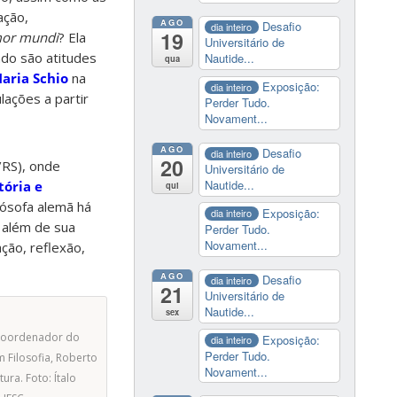
ação,
AGO
Desafio
dia inteiro
19
or mundi
? Ela
Universitário de
do são atitudes
Nautide...
qua
aria Schio
na
Exposição:
dia inteiro
culações a partir
Perder Tudo.
Novament...
AGO
Desafio
dia inteiro
20
/RS), onde
Universitário de
Nautide...
tória e
qui
ilósofa alemã há
Exposição:
dia inteiro
, além de sua
Perder Tudo.
Novament...
ção, reflexão,
AGO
Desafio
dia inteiro
21
Universitário de
Nautide...
sex
 coordenador do
Exposição:
dia inteiro
Perder Tudo.
Filosofia, Roberto
Novament...
ura. Foto: Ítalo