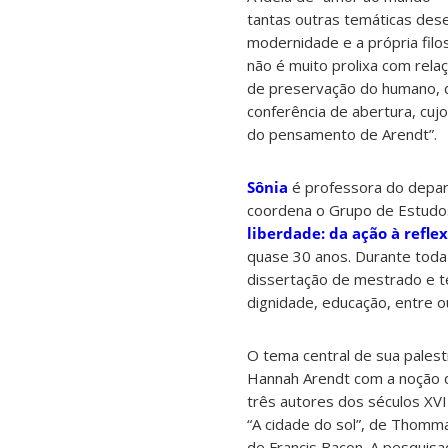
tantas outras temáticas dese
modernidade e a própria filos
não é muito prolixa com rel
de preservação do humano, d
conferência de abertura, cuj
do pensamento de Arendt”.
Sônia
é
professora do depart
coordena o Grupo de Estudo
liberdade: da ação à refle
quase 30 anos. Durante toda
dissertação de mestrado e te
dignidade, educação, entre o
O tema central de sua palest
Hannah Arendt com a noção d
três autores dos séculos XVI
“A cidade do sol”, de Thomma
de Francis Bacon.
A pesquisa