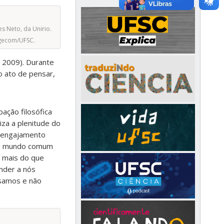
s Neto, da Unirio.
Agecom/UFSC.
 2009). Durante
o ato de pensar,
ação filosófica
iza a plenitude do
m engajamento
ao mundo comum
o mais do que
nder a nós
samos e não