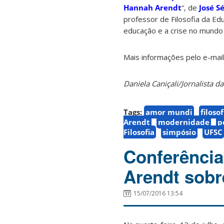
Hannah Arendt
“, de
José S
professor de Filosofia da Ed
educação e a crise no mundo
Mais informações pelo e-mai
Daniela Caniçali/Jornalista 
Tags:
amor mundi
filosof
Arendt
modernidade
p
Filosofia
simpósio
UFSC
Conferênci
Arendt sobr
15/07/2016 13:54