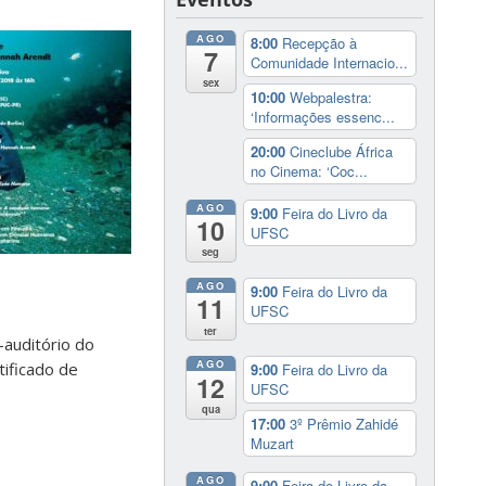
AGO
8:00
Recepção à
7
Comunidade Internacio...
sex
10:00
Webpalestra:
‘Informações essenc...
20:00
Cineclube África
no Cinema: ‘Coc...
AGO
9:00
Feira do Livro da
10
UFSC
seg
AGO
9:00
Feira do Livro da
11
UFSC
ter
-auditório do
AGO
tificado de
9:00
Feira do Livro da
12
UFSC
qua
17:00
3º Prêmio Zahidé
Muzart
AGO
9:00
Feira do Livro da