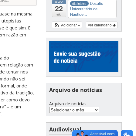
UFSC.
AGO
Desafio
dia inteiro
22
Universitário de
, quase na mesma
Nautide...
sáb
 utopistas
Adicionar
Ver calendário
e é que sim. E
tem razão em
ia do
 tem relação com
 de tentar nos
ando não sei
nformal, onde
Arquivo de notícias
tivo da tradição,
aber como devo
Arquivo de notícias
ra” – e um
.
Audiovisual