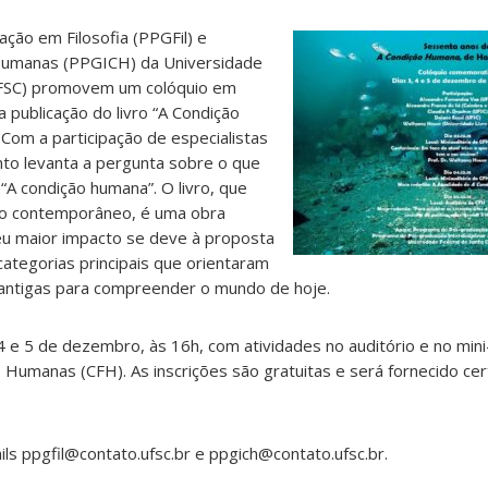
ão em Filosofia (PPGFil) e
s Humanas (PPGICH) da Universidade
(UFSC) promovem um colóquio em
publicação do livro “A Condição
Com a participação de especialistas
ento levanta a pergunta sobre o que
A condição humana”. O livro, que
co contemporâneo, é uma obra
seu maior impacto se deve à proposta
categorias principais que orientaram
antigas para compreender o mundo de hoje.
4 e 5 de dezembro, às 16h, com atividades no auditório e no mini
s Humanas (CFH). As inscrições são gratuitas e será fornecido cer
ls ppgfil@contato.ufsc.br e ppgich@contato.ufsc.br.