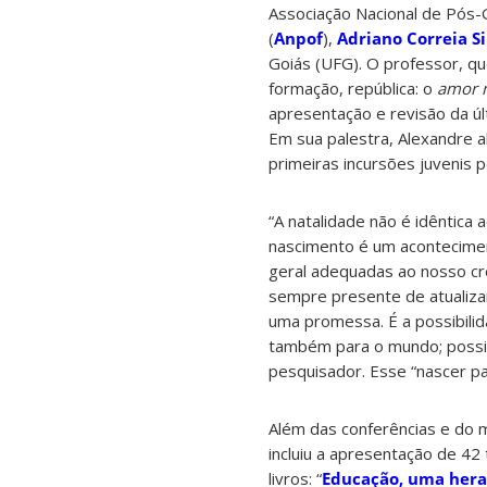
Associação Nacional de Pós-
(
Anpof
),
Adriano Correia Si
Goiás (UFG). O professor, qu
formação, república: o
amor 
apresentação e revisão da úl
Em sua palestra, Alexandre 
primeiras incursões juvenis pe
“A natalidade não é idêntica
nascimento é um acontecime
geral adequadas ao nosso cr
sempre presente de atualizar
uma promessa. É a possibili
também para o mundo; possib
pesquisador. Esse “nascer pa
Além das conferências e do 
incluiu a apresentação de 42
livros: “
Educação, uma hera