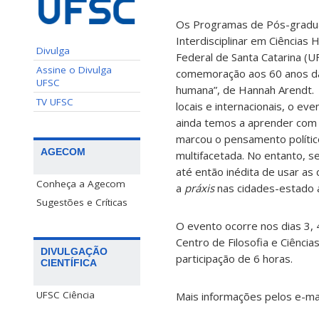
Os Programas de Pós-graduaç
Interdisciplinar em Ciência
Divulga
Federal de Santa Catarina 
Assine o Divulga
comemoração aos 60 anos da 
UFSC
humana”, de Hannah Arendt. 
TV UFSC
locais e internacionais, o ev
ainda temos a aprender com “
marcou o pensamento políti
AGECOM
multifacetada. No entanto, 
até então inédita de usar as 
Conheça a Agecom
a
práxis
nas cidades-estado 
Sugestões e Críticas
O evento ocorre nos dias 3, 
Centro de Filosofia e Ciência
DIVULGAÇÃO
participação de 6 horas.
CIENTÍFICA
UFSC Ciência
Mais informações pelos e-mai