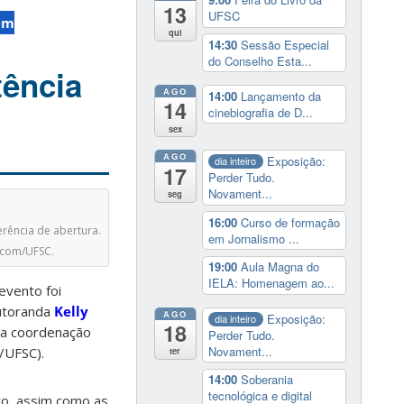
13
UFSC
em
qui
14:30
Sessão Especial
do Conselho Esta...
tência
AGO
14:00
Lançamento da
14
cinebiografia de D...
sex
AGO
Exposição:
dia inteiro
17
Perder Tudo.
Novament...
seg
16:00
Curso de formação
erência de abertura.
em Jornalismo ...
gecom/UFSC.
19:00
Aula Magna do
IELA: Homenagem ao...
 evento foi
outoranda
Kelly
AGO
Exposição:
dia inteiro
18
 a coordenação
Perder Tudo.
Novament...
/UFSC).
ter
14:00
Soberania
tecnológica e digital
o, assim como as