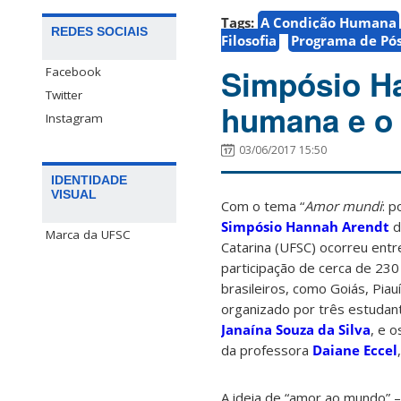
Tags:
A Condição Humana
REDES SOCIAIS
Filosofia
Programa de Pós
Simpósio Ha
Facebook
Twitter
humana e o
Instagram
03/06/2017 15:50
IDENTIDADE
VISUAL
Com o tema “
Amor mundi
: p
Simpósio Hannah Arendt
d
Marca da UFSC
Catarina (UFSC) ocorreu entr
participação de cerca de 23
brasileiros, como Goiás, Piau
organizado por três estudan
Janaína Souza da Silva
, e 
da professora
Daiane Eccel
A ideia de “amor ao mundo” 