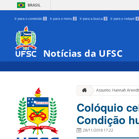
BRASIL
Ir para o conteúdo
1
Ir para o menu
2
Ir para a busca
3
Ir para o rodapé
4
Notícias da UFSC
Assunto: Hannah Arend
Colóquio cel
Condição h
28/11/2018 17:22