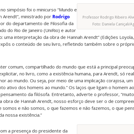
no simpósio foi o minicurso “Mundo e
Arendt”, ministrado por
Rodrigo
Professor Rodrigo Ribeiro Alve
sor do departamento de Filosofia da
Foto: Daniela Caniçali/
do do Rio de Janeiro (UniRio) e autor
o: uma interpretação da obra de Hannah Arendt” (Edições Loyola,
xpôs o conteúdo de seu livro, refletindo também sobre o própri
áter comum, compartilhado do mundo que está a principal preocup
plicitar, no livro, como a existência humana, para Arendt, só real
amor ao mundo
. Ou seja, por meio de uma implicação corajosa, u
nto ativo dos homens ao mundo.” Os laços que ligam o homem 
 pensamento da filósofa. Entretanto, adverte o professor, “muit
 obra de Hannah Arendt, nosso esforço deve ser o de compree
 somos e não somos, o que fazemos e não fazemos, o que pen
da nossa existência.”
om a presença do presidente da