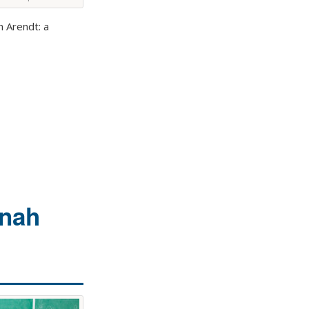
h Arendt: a
nnah