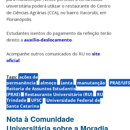
universitária poderá utilizar o restaurante do Centro
de Ciências Agrárias (CCA), no bairro Itacorubi, em
Florianópolis.
Estudantes isentos do pagamento da refeição terão
direito a
auxílio-deslocamento
.
Acompanhe outros comunicados do RU no
site
oficial
.
Tags:
ações de
permanência
almoço
janta
manutanção
PRAE/UF
Reitoria de Assuntos Estudantis
(PRAE)
Restaurante Universitário (RU)
RU
Trindade
UFSC
Universidade Federal de
Santa Catarina
Nota à Comunidade
Universitária sobre a Moradia