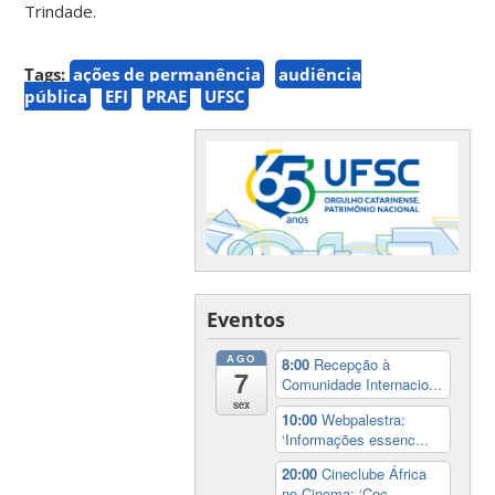
Trindade.
Tags:
ações de permanência
audiência
pública
EFI
PRAE
UFSC
Eventos
AGO
8:00
Recepção à
7
Comunidade Internacio...
sex
10:00
Webpalestra:
‘Informações essenc...
20:00
Cineclube África
no Cinema: ‘Coc...