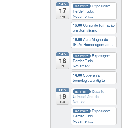
AGO
Exposição:
dia inteiro
17
Perder Tudo.
Novament...
seg
16:00
Curso de formação
em Jornalismo ...
19:00
Aula Magna do
IELA: Homenagem ao...
AGO
Exposição:
dia inteiro
18
Perder Tudo.
Novament...
ter
14:00
Soberania
tecnológica e digital
AGO
Desafio
dia inteiro
19
Universitário de
Nautide...
qua
Exposição:
dia inteiro
Perder Tudo.
Novament...