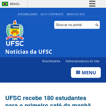
BRASIL
Simplifique!
ACESSIBILIDADE
ALTO CONTRASTE
MAPA DO SITE
Comunica BR
Participe
Acesso à informação
Legislação
Notícias da UFSC
Canais
Área Restrita
Administradores do Site
MENU
UFSC recebe 180 estudantes
para o primeiro café da manhã