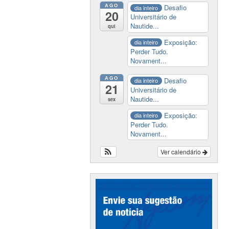
AGO
Desafio
dia inteiro
20
Universitário de
Nautide...
qui
Exposição:
dia inteiro
Perder Tudo.
Novament...
AGO
Desafio
dia inteiro
21
Universitário de
Nautide...
sex
Exposição:
dia inteiro
Perder Tudo.
Novament...
Ver calendário