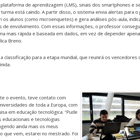
 plataforma de aprendizagem (LMS), sinais dos smartphones e s
urma está caindo. A partir disso, o sistema envia alertas para o
m os alunos (como microenquetes) e gera análises pós-aula, ind
de envolvimento. Com essas informações, o professor consegue
orma mais rápida e baseada em dados, em vez de depender apen
lica Breno.
a classificação para a etapa mundial, que reunirá os vencedores
nida.
nte o evento, teve contato com
niversidades de toda a Europa, com
uisa em educação tecnológica. “Pude
 educacionais e tecnologias
ngendo ainda mais os meus
ano que vem, estarei no mestrado. Foi