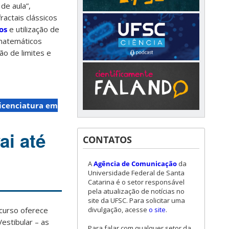
de aula”,
ractais clássicos
os
e utilização de
matemáticos
o de limites e
icenciatura em
ai até
CONTATOS
A
Agência de Comunicação
da
Universidade Federal de Santa
Catarina é o setor responsável
pela atualização de notícias no
site da UFSC. Para solicitar uma
divulgação, acesse
o site
.
curso oferece
estibular – as
Para falar com qualquer setor da