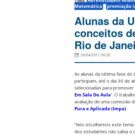
Tags:
Aprendizagem Analít
Matemática
premiação i
Alunas da 
conceitos de
Rio de Jane
26/04/2017 09:28
As alunas da sétima fase do 
participam, até o dia 30 de ab
selecionadas para promover a
Em Sala De Aula
”. O trabal
avaliação de uma comissão 
Pura e Aplicada (Impa)
.
“Nós escolhemos este tema p
dos estudantes não sabia o 