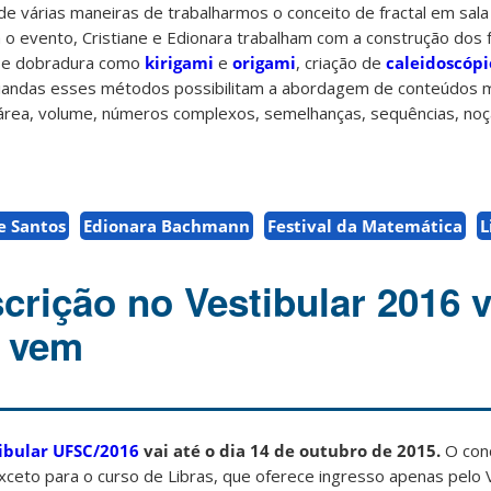
e várias maneiras de trabalharmos o conceito de fractal em sala 
 o evento, Cristiane e Edionara trabalham com a construção dos f
e e dobradura como
kirigami
e
origami
, criação de
caleidoscópi
nciandas esses métodos possibilitam a abordagem de conteúdos 
rea, volume, números complexos, semelhanças, sequências, noçã
e Santos
Edionara Bachmann
Festival da Matemática
L
crição no Vestibular 2016 v
 vem
ibular UFSC/2016
vai até o dia 14 de outubro de 2015.
O con
xceto para o curso de Libras, que oferece ingresso apenas pelo V