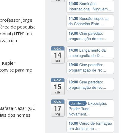
14:00
Seminário
Internacional ‘Ninguém...
14:30
Sessão Especial
o professor Jorge
do Conselho Esta...
 área de pesquisa
19:00
Cine paredão:
cional (UTN), na
programação de rec...
cza, cuja
AGO
14:00
Lançamento da
14
cinebiografia de D...
sex
s Kepler
19:00
Cine paredão:
 convite para me
programação de rec...
AGO
19:00
Cine paredão:
15
programação de rec...
sáb
AGO
Exposição:
dia inteiro
17
 Mafaza Nazar (GÜ
Perder Tudo.
Novament...
seg
ciais dos nomes
16:00
Curso de formação
em Jornalismo ...