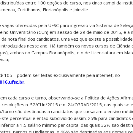
 distribuídas entre 100 opções de curso, nos cinco campi
da insti
enau, Curitibanos, Florianópolis e Joinville.
 vagas oferecidas pela UFSC para ingresso via Sistema de Seleçã
lho Universitário (CUn) em sessão de 29 de maio de 2015, e a nã
a nota final dos candidatos, uma vez que existe a possibilidade
 introduzidas neste ano. Há também os novos cursos de Ciência 
gas), ambos no Campus Florianópolis, e o de Licenciatura em Ma
enau;
 R$ 105 – podem ser feitas exclusivamente pela internet, no
016.ufsc.br
.
em cada curso e turno, observando-se a Política de Ações Afirma
 resoluções n. 52/CUn/2015 e n. 24/CGRAD/2015, nas quais se 
/turno são destinadas a candidatos que cursaram o ensino médi
. Este percentual é então subdividido assim: 25% para candidatos
u inferior a 1,5 salário mínimo per capita, das quais 32% são desti
retos, pardos ou indígenas, e 68% são destinadas aos demais ca