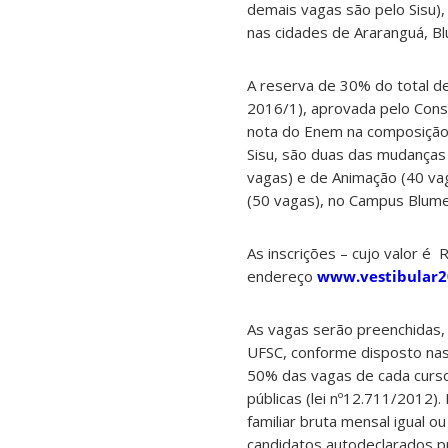
demais vagas são pelo Sisu),
nas cidades de Araranguá, Blum
A reserva de 30% do total de
2016/1), aprovada pelo Conse
nota do Enem na composição d
Sisu, são duas das mudanças
vagas) e de Animação (40 va
(50 vagas), no Campus Blum
As inscrições – cujo valor é
endereço
www.vestibular2
As vagas serão preenchidas, 
UFSC, conforme disposto nas
50% das vagas de cada curso
públicas (lei nº12.711/2012)
familiar bruta mensal igual o
candidatos autodeclarados p