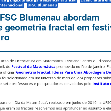
ica
DigiEduHack
inteligência artificial
Licenciatura em
nternacional
UFSC Blumenau
UFSC Blumenau abordam
 geometria fractal em festi
iro
Curso de Licenciatura em Matemática, Cristiane Santos e Ediona
ril, do
Festival da Matemática
promovido no Rio de Janeiro. El
 oficina “
Geometria Fractal: Ideias Para Uma Abordagem De
ho foi selecionado em um universo de mais de 274 propostas sub
de sete professores e pesquisadores convidados pelo
Instituto
ara o ‘I Dia da Matemática’, realizado em junho de 2016 na UFSC
que eram os fractais resolvemos nos aprofundar no assunto e e