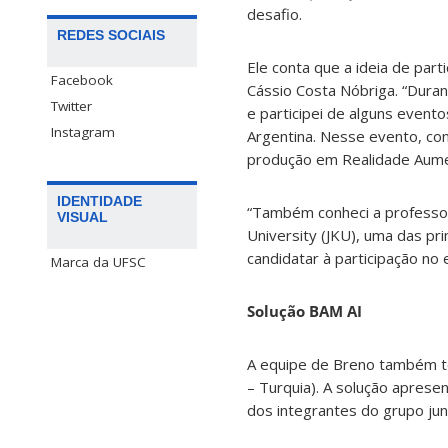
desafio.
REDES SOCIAIS
Ele conta que a ideia de part
Facebook
Cássio Costa Nóbriga. “Duran
Twitter
e participei de alguns event
Instagram
Argentina. Nesse evento, con
produção em Realidade Aume
IDENTIDADE
“Também conheci a professora
VISUAL
University (JKU), uma das pri
candidatar à participação no
Marca da UFSC
Solução BAM AI
A equipe de Breno também te
– Turquia). A solução aprese
dos integrantes do grupo ju