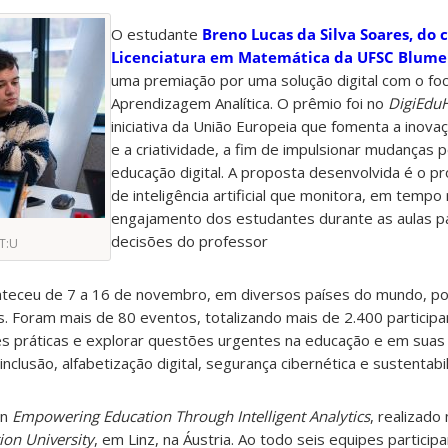
O estudante
Breno Lucas da Silva Soares, do 
Licenciatura em Matemática da UFSC Blum
uma premiação por uma solução digital com o fo
Aprendizagem Analítica. O prêmio foi no
DigiEdu
iniciativa da União Europeia que fomenta a inova
e a criatividade, a fim de impulsionar mudanças p
educação digital. A proposta desenvolvida é o pr
de inteligência artificial que monitora, em tempo 
engajamento dos estudantes durante as aulas pa
decisões do professor
IT:U
nteceu de 7 a 16 de novembro, em diversos países do mundo, po
s. Foram mais de 80 eventos, totalizando mais de 2.400 participa
ões práticas e explorar questões urgentes na educação e em sua
inclusão, alfabetização digital, segurança cibernética e sustentabi
on
Empowering Education Through Intelligent Analytics
, realizado 
ion University
, em Linz, na Áustria. Ao todo seis equipes partici