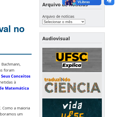
Arquivo de notícias
Arquivo de notícias
val no
Audiovisual
ra Bachmann,
as foram
 Seus Conceitos
metidas à
 de Matemática
. Como a maioria
laboramos um