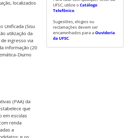
tuição, localizados
UFSC, utilize o
Catálogo
Telefônico
.
Sugestões, elogios ou
o Unificada (Sisu
reclamações devem ser
encaminhados para a
Ouvidoria
o utilização da
da UFSC
.
 de ingresso via
da Informação (20
temática-Diurno
tivas (PAA) da
estabelece que
o em escolas
 com renda
nadas a
ndidatos; e os