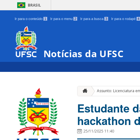
BRASIL
Ir para o conteúdo
1
Ir para o menu
2
Ir para a busca
3
Ir para o rodapé
4
Notícias da UFSC
Assunto: Licenciatura 
Estudante 
hackathon d
25/11/2025 11:40