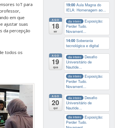
ensores IoT para
19:00
Aula Magna do
IELA: Homenagem ao...
 professor,
icando em que
AGO
Exposição:
dia inteiro
18
 ajustar suas
Perder Tudo.
as da percepção
Novament...
ter
14:00
Soberania
tecnológica e digital
 de todos os
AGO
Desafio
dia inteiro
19
Universitário de
Nautide...
qua
Exposição:
dia inteiro
Perder Tudo.
Novament...
AGO
Desafio
dia inteiro
20
Universitário de
Nautide...
qui
Exposição:
dia inteiro
Perder Tudo.
Novament...