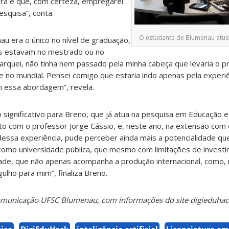
ra e que, com certeza, empregarei
squisa”, conta.
O estudante de Blumenau atu
u era o único no nível de graduação,
es estavam no mestrado ou no
quei, não tinha nem passado pela minha cabeça que levaria o pr
 no mundial. Pensei comigo que estaria indo apenas pela experiê
 essa abordagem”, revela.
o significativo para Breno, que já atua na pesquisa em Educação 
to com o professor Jorge Cássio, e, neste ano, na extensão com
 dessa experiência, pude perceber ainda mais a potencialidade 
 como universidade pública, que mesmo com limitações de invest
dade, que não apenas acompanha a produção internacional, como, 
ulho para mim”, finaliza Breno.
Comunicação UFSC Blumenau, com informações do site digieduha