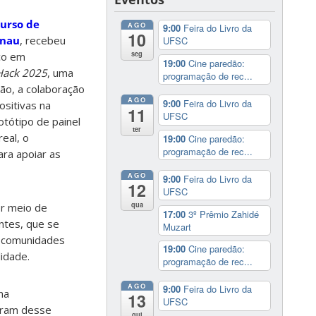
curso de
AGO
9:00
Feira do Livro da
10
enau
, recebeu
UFSC
seg
co em
19:00
Cine paredão:
Hack 2025
, uma
programação de rec...
ção, a colaboração
AGO
9:00
Feira do Livro da
ositivas na
11
UFSC
otótipo de painel
ter
real, o
19:00
Cine paredão:
programação de rec...
ra apoiar as
AGO
9:00
Feira do Livro da
12
UFSC
qua
r meio de
17:00
3º Prêmio Zahidé
ntes, que se
Muzart
s comunidades
19:00
Cine paredão:
lidade.
programação de rec...
AGO
9:00
Feira do Livro da
na
13
UFSC
param desse
qui