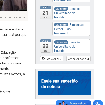
AGO
Desafio
dia inteiro
21
Universitário de
Nautide...
ou com uma equipe
sex
Exposição:
dia inteiro
Perder Tudo.
êmio e estaria
Novament...
ncia, até porque
AGO
Desafio
dia inteiro
22
Universitário de
Nautide...
sáb
e Educação
 o professor
Adicionar
Ver calendário
que temos como
imento,
muitas vezes, a
ck.com