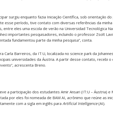
icipar surgiu enquanto fazia Iniciação Científica, sob orientação d
te esse período, tive contato com diversas referências da minha
os, entre eles uma escola de verão na Universidad Tecnológica Na
heci importantes pesquisadores, incluindo o professor Zsolt Lavi
ntada fundamentou parte da minha pesquisa”, conta.
 Carla Barreiros, da IT:U, localizada no science park da Johanne
ncipais universidades da Áustria. A partir desse contato, recebi o
 evento”, acrescenta Breno.
ve a participação dos estudantes Amir Ansari (IT:U – Áustria) e
ntada por eles foi nomeada de BAM AI, acrônimo que reúne as ini
ntamente com a sigla em inglês para
Artificial Intelligence
(AI).