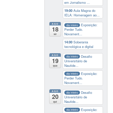
em Jornalismo ...
19:00
Aula Magna do
IELA: Homenagem ao...
AGO
Exposição:
dia inteiro
18
Perder Tudo.
Novament...
ter
14:00
Soberania
tecnológica e digital
AGO
Desafio
dia inteiro
19
Universitário de
Nautide...
qua
Exposição:
dia inteiro
Perder Tudo.
Novament...
AGO
Desafio
dia inteiro
20
Universitário de
Nautide...
qui
Exposição:
dia inteiro