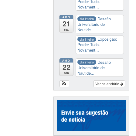
Perder Tudo.
Novament...
AGO
Desafio
dia inteiro
21
Universitário de
Nautide...
sex
Exposição:
dia inteiro
Perder Tudo.
Novament...
AGO
Desafio
dia inteiro
22
Universitário de
Nautide...
sáb
Ver calendário