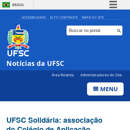
BRASIL
Simplifique!
ACESSIBILIDADE
ALTO CONTRASTE
MAPA DO SITE
Comunica BR
Participe
Acesso à informação
Legislação
Notícias da UFSC
Canais
Área Restrita
Administradores do Site
MENU
UFSC Solidária: associação
do Colégio de Aplicação