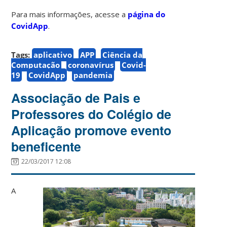
Para mais informações, acesse a
página do
CovidApp
.
Tags:
aplicativo
APP
Ciência da
Computação
coronavírus
Covid-
19
CovidApp
pandemia
Associação de Pais e
Professores do Colégio de
Aplicação promove evento
beneficente
22/03/2017 12:08
A