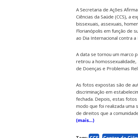
A Secretaria de Ações Afirma
Ciências da Saúde (CCS), a e
bissexuais, assexuais, home
Florianópolis em função de 
ao Dia Internacional contra 
A data se tornou um marco 
retirou a homossexualidade, 
de Doenças e Problemas Rela
As fotos expostas são de au
discriminação em estabelecim
fechada. Depois, estas foto
modo que foi realizada uma s
de direitos que a comunidad
(mais…)
Tags:
CCS
Centro de Ciên