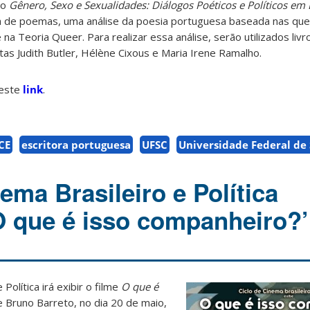
so
Gênero, Sexo e Sexualidades: Diálogos Poéticos e Políticos em 
ura de poemas, uma análise da poesia portuguesa baseada nas qu
a Teoria Queer. Para realizar essa análise, serão utilizados livr
tas Judith Butler, Hélène Cixous e Maria Irene Ramalho.
neste
link
.
CE
escritora portuguesa
UFSC
Universidade Federal de
ema Brasileiro e Política
O que é isso companheiro?’
Política irá exibir o filme
O que é
 Bruno Barreto, no dia 20 de maio,