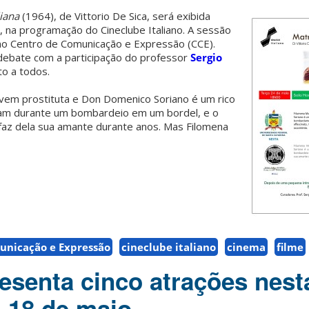
liana
(1964), de Vittorio De Sica, será exibida
o, na programação do Cineclube Italiano. A sessão
 no Centro de Comunicação e Expressão (CCE).
debate com a participação do professor
Sergio
to a todos.
vem prostituta e Don Domenico Soriano é um rico
ram durante um bombardeio em um bordel, e o
faz dela sua amante durante anos. Mas Filomena
unicação e Expressão
cineclube italiano
cinema
filme
resenta cinco atrações nest
, 18 de maio