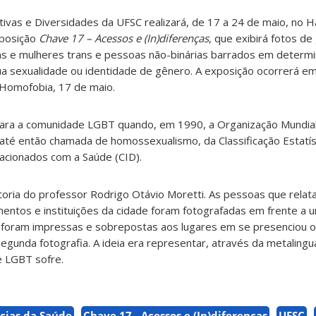
tivas e Diversidades da UFSC realizará, de 17 a 24 de maio, no H
xposição
Chave 17 – Acessos e (In)diferenças
, que exibirá fotos de 
ns e mulheres trans e pessoas não-binárias barrados em determi
sua sexualidade ou identidade de gênero. A exposição ocorrerá
a Homofobia, 17 de maio.
para a comunidade LGBT quando, em 1990, a Organização Mundia
até então chamada de homossexualismo, da Classificação Estatíst
cionados com a Saúde (CID).
toria do professor Rodrigo Otávio Moretti. As pessoas que rela
entos e instituições da cidade foram fotografadas em frente a 
s foram impressas e sobrepostas aos lugares em se presenciou o
egunda fotografia. A ideia era representar, através da metaling
e LGBT sofre.
cias da Saúde
Chave 17 - Acessos e (In)diferenças
UFSC