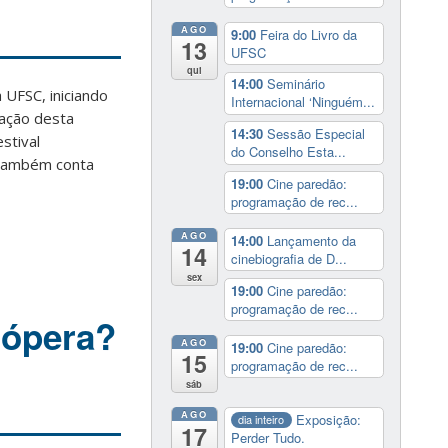
AGO
9:00
Feira do Livro da
13
UFSC
qui
14:00
Seminário
 UFSC, iniciando
Internacional ‘Ninguém...
tação desta
14:30
Sessão Especial
stival
do Conselho Esta...
 também conta
19:00
Cine paredão:
programação de rec...
AGO
14:00
Lançamento da
14
cinebiografia de D...
sex
19:00
Cine paredão:
programação de rec...
 ópera?
AGO
19:00
Cine paredão:
15
programação de rec...
sáb
AGO
Exposição:
dia inteiro
17
Perder Tudo.