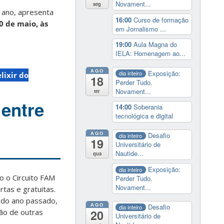
Novament...
seg
 ano, apresenta
16:00
Curso de formação
20 de maio, às
em Jornalismo ...
19:00
Aula Magna do
IELA: Homenagem ao...
AGO
Exposição:
dia inteiro
lixir do
18
Perder Tudo.
Novament...
ter
 entre
14:00
Soberania
tecnológica e digital
AGO
Desafio
dia inteiro
19
Universitário de
Nautide...
qua
Exposição:
dia inteiro
o o Circuito FAM
Perder Tudo.
Novament...
rtas e gratuitas.
l do ano passado,
AGO
Desafio
dia inteiro
20
são de outras
Universitário de