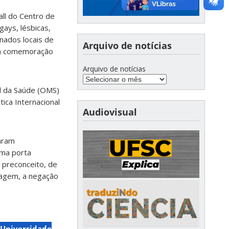
all do Centro de
gays, lésbicas,
nados locais de
Arquivo de notícias
 em comemoração
Arquivo de notícias
l da Saúde (OMS)
ica Internacional
Audiovisual
taram
uma porta
 preconceito, de
uagem, a negação
Universidade