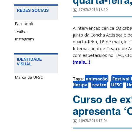
17/05/2016 18:29
REDES SOCIAIS
Facebook
A intervenção cênica
Os cabe
Twitter
junto da Concha Acústica e 
Instagram
quarta-feira, 18 de maio, ini
Internacional de Teatro de 
com espetáculos no TAC, CIC
IDENTIDADE
(mais…)
VISUAL
Marca da UFSC
Tags:
animação
Festival
floripa
teatro
UFSC
Un
Curso de e
apresenta ‘O
16/05/2016 17:04