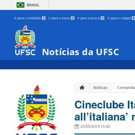
BRASIL
Ir para o conteúdo
1
Ir para o menu
2
Ir para a busca
3
Ir para o rodapé
4
Notícias da UFSC
Notícias
Comunida
Cineclube It
all’italiana’
23/05/2016 15:40