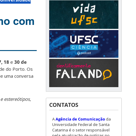
smo com
7, 18
e
30 de
ade do Porto. Os
de uma conversa
 e estereótipos
,
CONTATOS
A
Agência de Comunicação
da
Universidade Federal de Santa
Catarina é o setor responsável
pela atualização de notícias no