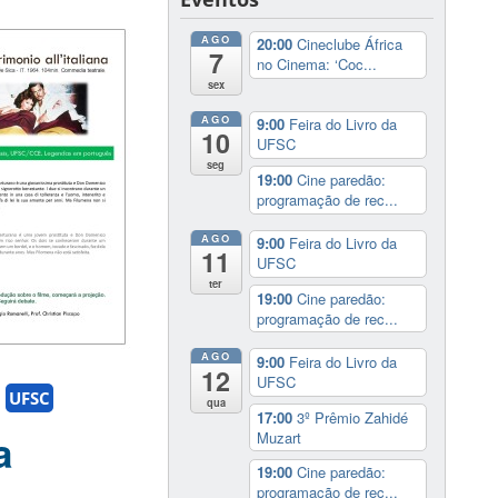
AGO
20:00
Cineclube África
7
no Cinema: ‘Coc...
sex
AGO
9:00
Feira do Livro da
10
UFSC
seg
19:00
Cine paredão:
programação de rec...
AGO
9:00
Feira do Livro da
11
UFSC
ter
19:00
Cine paredão:
programação de rec...
AGO
9:00
Feira do Livro da
12
UFSC
UFSC
qua
17:00
3º Prêmio Zahidé
a
Muzart
19:00
Cine paredão:
programação de rec...