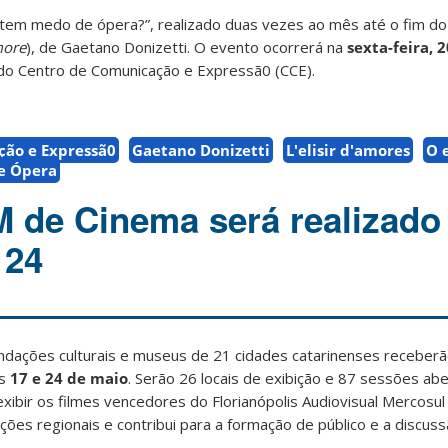
em medo de ópera?”, realizado duas vezes ao mês até o fim do
more
), de Gaetano Donizetti. O evento ocorrerá na
sexta-feira, 
B do Centro de Comunicação e Expressã0 (CCE).
ção e Expressã0
Gaetano Donizetti
L'elisir d'amores
O e
e Ópera
M de Cinema será realizado
 24
undações culturais e museus de 21 cidades catarinenses receberã
s
17 e 24 de maio
. Serão 26 locais de exibição e 87 sessões abe
i exibir os filmes vencedores do Florianópolis Audiovisual Mercosu
ões regionais e contribui para a formação de público e a discus