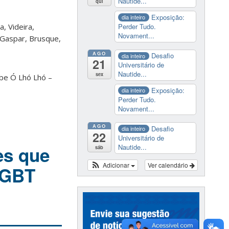
Nautide...
qui
Exposição:
dia inteiro
Perder Tudo.
, Videira,
Novament...
 Gaspar, Brusque,
AGO
Desafio
dia inteiro
21
Universitário de
Nautide...
sex
ube Ó Lhó Lhó –
Exposição:
dia inteiro
Perder Tudo.
Novament...
AGO
Desafio
dia inteiro
22
Universitário de
Nautide...
es que
sáb
Adicionar
Ver calendário
LGBT