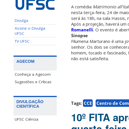
A comédia
Matrimonio all’ita
nesta terça-feira, 24 de mai
será às 18h, na sala Hassis,
Divulga
Após a projeção, haverá um 
Assine o Divulga
Romanelli
. O evento é aber
UFSC
Sinopse
Filumena Marturano é uma jo
TV UFSC
senhor. Os dois se conhece
homem, tocado e fascinado, 
não está satisfeita.
AGECOM
Conheça a Agecom
Sugestões e Críticas
DIVULGAÇÃO
Tags:
CCE
Centro de Com
CIENTÍFICA
10º FITA ap
UFSC Ciência
quarta-feira