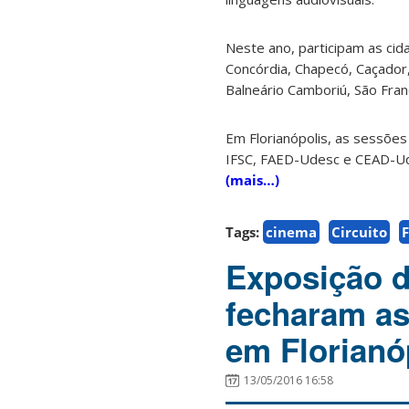
Neste ano, participam as cida
Concórdia, Chapecó, Caçador,
Balneário Camboriú, São Franci
Em Florianópolis, as sessões
IFSC, FAED-Udesc e CEAD-Ud
(mais…)
Tags:
cinema
Circuito
Exposição de
fecharam a
em Florianó
13/05/2016 16:58