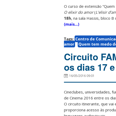
O curso de extensão “Quem t
O elixir do amor
(
L’elisir d’a
18h
, na sala Hassis, bloco 
(mais…)
Tags:
Centro de Comunica
amor
Quem tem medo d
Circuito FA
os dias 17 e
16/05/2016 09:01
Cineclubes, universidades, f
de Cinema 2016 entre os dia
O circuito itinerante, que va
proporciona acesso às produç
linguagens audiovisuais.