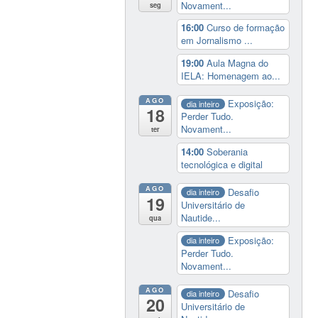
Novament...
seg
16:00
Curso de formação
em Jornalismo ...
19:00
Aula Magna do
IELA: Homenagem ao...
AGO
Exposição:
dia inteiro
18
Perder Tudo.
Novament...
ter
14:00
Soberania
tecnológica e digital
AGO
Desafio
dia inteiro
19
Universitário de
Nautide...
qua
Exposição:
dia inteiro
Perder Tudo.
Novament...
AGO
Desafio
dia inteiro
20
Universitário de