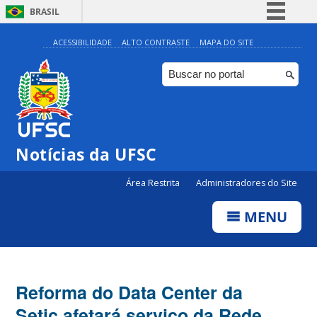
BRASIL
Simplifique!
ACESSIBILIDADE
ALTO CONTRASTE
MAPA DO SITE
Comunica BR
Participe
Acesso à informação
Legislação
Notícias da UFSC
Canais
Área Restrita
Administradores do Site
MENU
Reforma do Data Center da
Setic afetará serviço da Rede