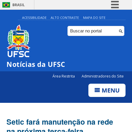
BRASIL
Simplifique!
ACESSIBILIDADE
ALTO CONTRASTE
MAPA DO SITE
Comunica BR
Participe
Acesso à informação
Legislação
Notícias da UFSC
Canais
Área Restrita
Administradores do Site
MENU
Setic fará manutenção na rede
na próxima terça-feira