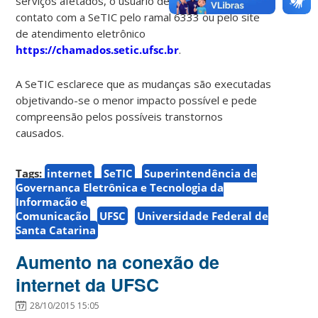
serviços afetados, o usuário deve entrar em
contato com a SeTIC pelo ramal 6333 ou pelo site
de atendimento eletrônico
https://chamados.setic.ufsc.br
.
A SeTIC esclarece que as mudanças são executadas
objetivando-se o menor impacto possível e pede
compreensão pelos possíveis transtornos
causados.
Tags:
internet
SeTIC
Superintendência de
Governança Eletrônica e Tecnologia da
Informação e
Comunicação
UFSC
Universidade Federal de
Santa Catarina
Aumento na conexão de
internet da UFSC
28/10/2015 15:05