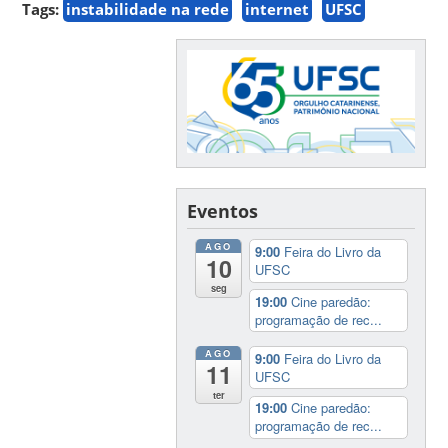
Tags:
instabilidade na rede
internet
UFSC
Eventos
AGO
9:00
Feira do Livro da
10
UFSC
seg
19:00
Cine paredão:
programação de rec...
AGO
9:00
Feira do Livro da
11
UFSC
ter
19:00
Cine paredão:
programação de rec...