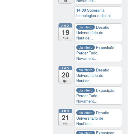
Novament...
ter
14:00
Soberania
tecnológica e digital
AGO
Desafio
dia inteiro
19
Universitário de
Nautide...
qua
Exposição:
dia inteiro
Perder Tudo.
Novament...
AGO
Desafio
dia inteiro
20
Universitário de
Nautide...
qui
Exposição:
dia inteiro
Perder Tudo.
Novament...
AGO
Desafio
dia inteiro
21
Universitário de
Nautide...
sex
Exposição:
dia inteiro