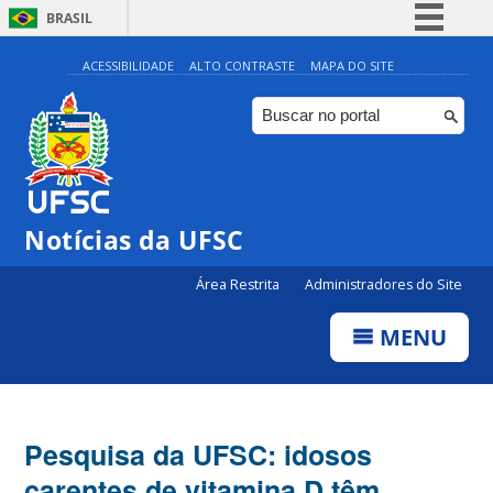
BRASIL
Simplifique!
ACESSIBILIDADE
ALTO CONTRASTE
MAPA DO SITE
Comunica BR
Participe
Acesso à informação
Legislação
Notícias da UFSC
Canais
Área Restrita
Administradores do Site
MENU
Pesquisa da UFSC: idosos
carentes de vitamina D têm