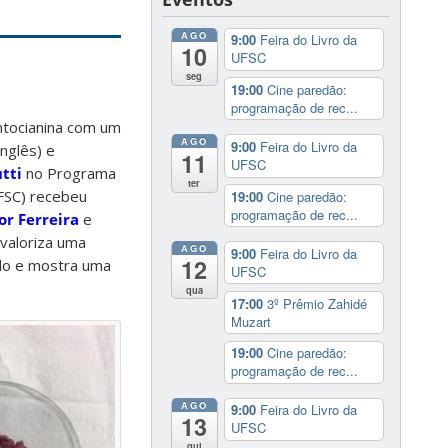
AGO
9:00
Feira do Livro da
10
UFSC
seg
19:00
Cine paredão:
programação de rec...
ntocianina com um
AGO
9:00
Feira do Livro da
inglês) e
11
UFSC
tti
no Programa
ter
FSC) recebeu
19:00
Cine paredão:
programação de rec...
or Ferreira
e
valoriza uma
AGO
9:00
Feira do Livro da
12
ado e mostra uma
UFSC
qua
17:00
3º Prêmio Zahidé
Muzart
19:00
Cine paredão:
programação de rec...
AGO
9:00
Feira do Livro da
13
UFSC
qui