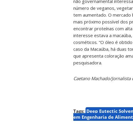
não governamental interessa
número de veganos, vegetari
tem aumentado. O mercado b
mais próximo possível dos pr
encontrar proteínas com alta 
interesse estava a macaúba, p
cosméticos. “O óleo é obtid
caso da Macaúba, há duas tor
que apresenta coloração ama
pesquisadora.
Caetano Machado/Jornalista
Tags:
Deep Eutectic Solve
em Engenharia de Aliment