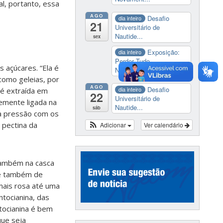
al, portanto, essa
AGO
Desafio
dia inteiro
21
Universitário de
Nautide...
sex
Exposição:
dia inteiro
Perder Tudo.
 açúcares. “Ela é
Novament...
 como geleias, por
AGO
Desafio
dia inteiro
 é extraída em
22
Universitário de
temente ligada na
Nautide...
sáb
ta pressão com os
 pectina da
Adicionar
Ver calendário
 também na casca
ade também de
mais rosa até uma
tocianina, das
ntocianina é bem
que seja