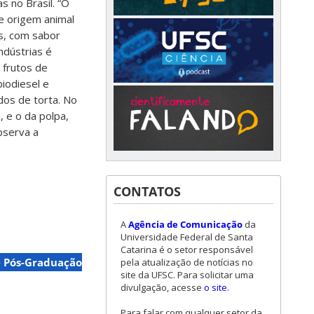
 no Brasil. “O
e origem animal
s, com sabor
ndústrias é
 frutos de
biodiesel e
os de torta. No
, e o da polpa,
bserva a
CONTATOS
A
Agência de Comunicação
da
Universidade Federal de Santa
Catarina é o setor responsável
 Pós-Graduação
pela atualização de notícias no
site da UFSC. Para solicitar uma
divulgação, acesse
o site
.
Para falar com qualquer setor da