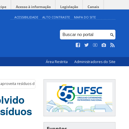
cipe
Acesso à informação
Legislação
Canais
ACESSIBILIDADE
ALTO CONTRASTE
MAPA DO SITE
Área Restrita
Administradores do Site
aproveita resíduos da fruta
lvido
esíduos
Eventos