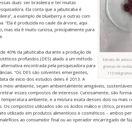
ssas duas: ser brasileira e ter muitas
pesquisadora. Ela conta que a jabuticaba é
ileira”, a exemplo de blueberry e outras com
. “Ela é produzida no caule da árvore, aqui
 mas ela é muito curiosa, principalmente para
a.
a de 40% da jabuticaba durante a produção de
eutéticos profundos (DES) aliado a um método
Extrato de antoci
a alternativa encontrada pela pesquisadora para
gramas de resídu
tâncias. “Os DES são solventes emergentes,
110 miligrama
ata de início dos estudos deles é 2013. A
o meio ambiente, sejam ambientalmente amigáveis, sustentávei
 retirar esses compostos de interesse. Curiosamente, são forma
 temperatura ambiente, e a mistura exata desses dois ou mais
aís. Os compostos utilizados são os ácidos málico e cítrico, prese
 muito utilizado em produtos alimentícios e cosméticos – ambos pe
alefícios ao consumidor final ou ao operador encarregado de faz