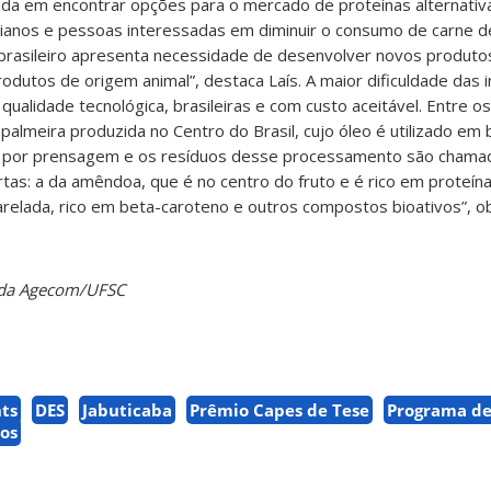
da em encontrar opções para o mercado de proteínas alternativas
anos e pessoas interessadas em diminuir o consumo de carne d
rasileiro apresenta necessidade de desenvolver novos produto
odutos de origem animal”, destaca Laís. A maior dificuldade das i
qualidade tecnológica, brasileiras e com custo aceitável. Entre os
almeira produzida no Centro do Brasil, cujo óleo é utilizado em 
o por prensagem e os resíduos desse processamento são chamad
tas: a da amêndoa, que é no centro do fruto e é rico em proteína
relada, rico em beta-caroteno e outros compostos bioativos”, o
 da Agecom/UFSC
nts
DES
Jabuticaba
Prêmio Capes de Tese
Programa de
os