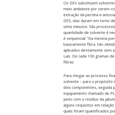
Os DES substituem solventes 
meio ambiente por serem corr
extração da pectina e antoc
DES, elas duram em torno de 
vinte minutos. São processo
quantidade de solvente é nec
é sequencial: “Da mesma porç
basicamente fibra. São obti
aplicados diretamente sem a
Laís. De cada 100 gramas de
fibras.
Para chegar ao processo fina
solvente – para o propósito d
dois componentes, seguida p
equipamento chamado de PLE 
junto com o resíduo da jabu
alguns requisitos em relação
quais foram quantificados po