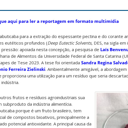
que aqui para ler a reportagem em formato multimídia
jabuticaba para a extração do espessante pectina e do corante a
s eutéticos profundos (
Deep Eutectic Solvents
, DES, na sigla em 
ta pressão: apoiada nesta concepção, a pesquisa de
Laís Benvenu
ria de Alimentos da Universidade Federal de Santa Catarina (U
apes de Tese 2023. A tese foi orientada
Sandra Regina Salvad
nio Ferreira Zielinski
. Ambientalmente amigável, a abordagem 
il e proporciona uma utilização para um resíduo que seria descart
 indústria.
outros frutos e resíduos agroindustriais sua
um subproduto da indústria alimentícia.
uticaba porque é um fruto brasileiro, tem
ial de compostos bioativos, principalmente a
do potencial antioxidante. A principal causa da