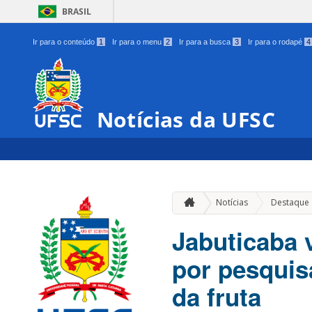
BRASIL
Ir para o conteúdo
1
Ir para o menu
2
Ir para a busca
3
Ir para o rodapé
4
Notícias da UFSC
Notícias
Destaque
Jabuticaba 
por pesquis
da fruta