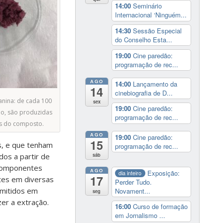
14:00
Seminário
Internacional ‘Ninguém...
14:30
Sessão Especial
do Conselho Esta...
19:00
Cine paredão:
programação de rec...
AGO
14:00
Lançamento da
14
cinebiografia de D...
anina: de cada 100
sex
19:00
Cine paredão:
o, são produzidas
programação de rec...
s do composto.
AGO
19:00
Cine paredão:
15
s, e que tenham
programação de rec...
dos a partir de
sáb
 componentes
AGO
Exposição:
dia inteiro
17
ntes em diversas
Perder Tudo.
rmitidos em
Novament...
seg
er a extração.
16:00
Curso de formação
em Jornalismo ...