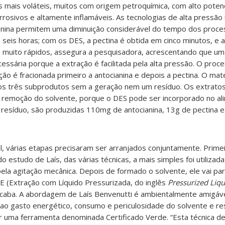
mais voláteis, muitos com origem petroquímica, com alto potenci
osivos e altamente inflamáveis. As tecnologias de alta pressão
ianina permitem uma diminuição considerável do tempo dos proc
seis horas; com os DES, a pectina é obtida em cinco minutos, e a
s muito rápidos, assegura a pesquisadora, acrescentando que u
essária porque a extração é facilitada pela alta pressão. O pr
ão é fracionada primeiro a antocianina e depois a pectina. O mat
dos três subprodutos sem a geração nem um resíduo. Os extrat
 remoção do solvente, porque o DES pode ser incorporado no al
 resíduo, são produzidas 110mg de antocianina, 13g de pectina 
l, várias etapas precisaram ser arranjados conjuntamente. Prime
o estudo de Laís, das várias técnicas, a mais simples foi utilizada
ela agitação mecânica. Depois de formado o solvente, ele vai pa
(Extração com Líquido Pressurizada, do inglês
Pressurized Liqu
ticaba. A abordagem de Laís Benvenutti é ambientalmente amigáv
 ao gasto energético, consumo e periculosidade do solvente e re
r uma ferramenta denominada Certificado Verde. “Esta técnica d