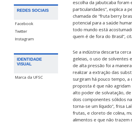
escolha da jabuticaba foram e
particularidades”, explica a 
REDES SOCIAIS
chamada de “fruta berry bras
potencial para a saúde humana
Facebook
todo mundo está acostumado,
Twitter
quem é de fora do Brasil”, cit
Instagram
Se a indústria descarta cerc
geleias, o uso de solventes 
IDENTIDADE
VISUAL
de alta pressão foi a maneir
realizar a extração das subs
Marca da UFSC
surgiram há pouco tempo, a d
proposta é que não agridam 
alto poder de solvatação, de
dois componentes sólidos na
torna-se um líquido”, frisa L
frutas, e cloreto de colina,
alimentos e que não trazem m