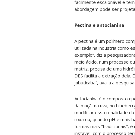
facilmente escalonável e tem
abordagem pode ser projetad
Pectina e antocianina
A pectina é um polímero comp
utilizada na indústria como e
exemplo”, diz a pesquisadora
meio ácido, num processo que
matriz, precisa de uma hidró
DES facilita a extração dela.
jabuticaba”, avalia a pesquisa
Antocianina é o composto qu
da maçã, na uva, no blueberr
modificar essa tonalidade d
roxa ou, quando pH é mais bá
formas mais “tradicionais”, é
instável, com o processo tér