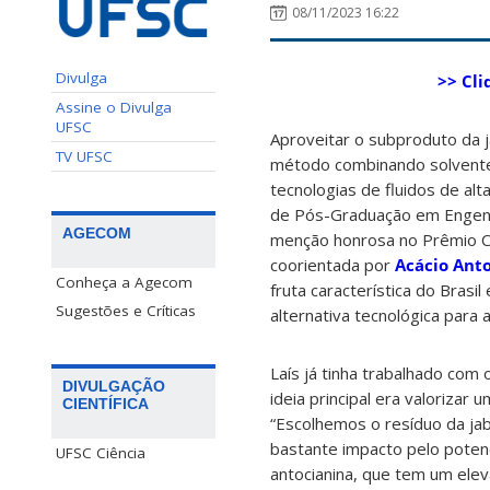
08/11/2023 16:22
Divulga
>> Cli
Assine o Divulga
UFSC
Aproveitar o subproduto da 
TV UFSC
método combinando solvente
tecnologias de fluidos de al
de Pós-Graduação em Engenha
AGECOM
menção honrosa no Prêmio C
coorientada por
Acácio Anto
Conheça a Agecom
fruta característica do Bras
Sugestões e Críticas
alternativa tecnológica para a
Laís já tinha trabalhado com 
DIVULGAÇÃO
ideia principal era valorizar 
CIENTÍFICA
“Escolhemos o resíduo da jab
bastante impacto pelo potenc
UFSC Ciência
antocianina, que tem um eleva