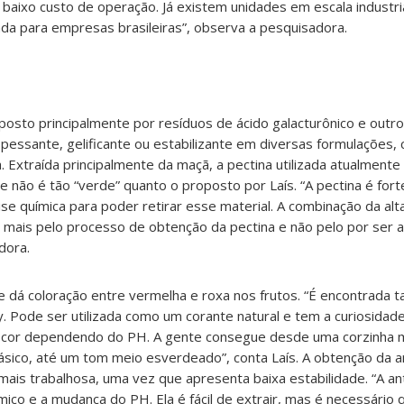
 baixo custo de operação. Já existem unidades em escala industri
a para empresas brasileiras”, observa a pesquisadora.
osto principalmente por resíduos de ácido galacturônico e outros
spessante, gelificante ou estabilizante em diversas formulações,
. Extraída principalmente da maçã, a pectina utilizada atualmente
 não é tão “verde” quanto o proposto por Laís. “A pectina é for
lise química para poder retirar esse material. A combinação da al
 É mais pelo processo de obtenção da pectina e não pelo por ser a
dora.
e dá coloração entre vermelha e roxa nos frutos. “É encontrada
y. Pode ser utilizada como um corante natural e tem a curiosid
a cor dependendo do PH. A gente consegue desde uma corzinha 
sico, até um tom meio esverdeado”, conta Laís. A obtenção da an
 mais trabalhosa, uma vez que apresenta baixa estabilidade. “A a
mico e a mudança do PH. Ela é fácil de extrair, mas é necessário 