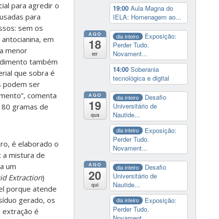
al para agredir o
19:00
Aula Magna do
 usadas para
IELA: Homenagem ao...
essos: sem os
AGO
Exposição:
dia inteiro
 antocianina, em
18
Perder Tudo.
ma menor
Novament...
ter
ocedimento também
14:00
Soberania
erial que sobra é
tecnológica e digital
os podem ser
imento”, comenta
AGO
Desafio
dia inteiro
19
Universitário de
e 80 gramas de
Nautide...
qua
Exposição:
dia inteiro
Perder Tudo.
iro, é elaborado o
Novament...
: a mistura de
AGO
ra um
Desafio
dia inteiro
20
Universitário de
id Extraction
)
Nautide...
qui
el porque atende
síduo gerado, os
Exposição:
dia inteiro
Perder Tudo.
e extração é
Novament...