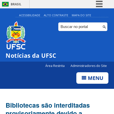
BRASIL
Simplifique!
ACESSIBILIDADE
ALTO CONTRASTE
MAPA DO SITE
Comunica BR
Participe
Acesso à informação
Legislação
Notícias da UFSC
Canais
Área Restrita
Administradores do Site
MENU
Bibliotecas são interditadas
provisoriamente devido a