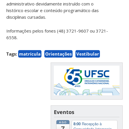
administrativo devidamente instruído com o
histórico escolar e conteúdo programático das
disciplinas cursadas.
Informações pelos fones (48) 3721-9607 ou 3721-
6558.
Tags:
matrícula
Orientações
Vestibular
Eventos
AGO
8:00
Recepção à
7
Comunidade Internacio...