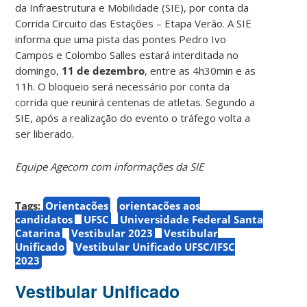
da Infraestrutura e Mobilidade (SIE), por conta da
Corrida Circuito das Estações – Etapa Verão. A SIE
informa que uma pista das pontes Pedro Ivo
Campos e Colombo Salles estará interditada no
domingo,
11 de dezembro
, entre as 4h30min e as
11h. O bloqueio será necessário por conta da
corrida que reunirá centenas de atletas. Segundo a
SIE, após a realização do evento o tráfego volta a
ser liberado.
Equipe Agecom com informações da SIE
Tags:
Orientações
orientações aos
candidatos
UFSC
Universidade Federal Santa
Catarina
Vestibular 2023
Vestibular
Unificado
Vestibular Unificado UFSC/IFSC
2023
Vestibular Unificado