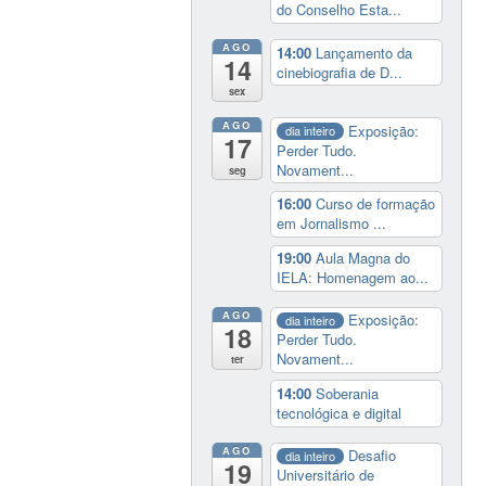
do Conselho Esta...
AGO
14:00
Lançamento da
14
cinebiografia de D...
sex
AGO
Exposição:
dia inteiro
17
Perder Tudo.
Novament...
seg
16:00
Curso de formação
em Jornalismo ...
19:00
Aula Magna do
IELA: Homenagem ao...
AGO
Exposição:
dia inteiro
18
Perder Tudo.
Novament...
ter
14:00
Soberania
tecnológica e digital
AGO
Desafio
dia inteiro
19
Universitário de