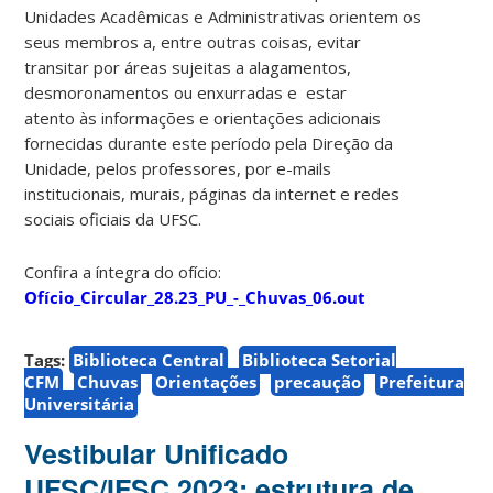
Unidades Acadêmicas e Administrativas orientem os
seus membros a, entre outras coisas, evitar
transitar por áreas sujeitas a alagamentos,
desmoronamentos ou enxurradas e estar
atento às informações e orientações adicionais
fornecidas durante este período pela Direção da
Unidade, pelos professores, por e-mails
institucionais, murais, páginas da internet e redes
sociais oficiais da UFSC.
Confira a íntegra do ofício:
Ofício_Circular_28.23_PU_-_Chuvas_06.out
Tags:
Biblioteca Central
Biblioteca Setorial
CFM
Chuvas
Orientações
precaução
Prefeitura
Universitária
Vestibular Unificado
UFSC/IFSC 2023: estrutura de