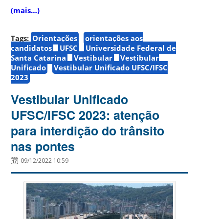
(mais…)
Tags:
Orientações
orientações aos
candidatos
UFSC
Universidade Federal de
Santa Catarina
Vestibular
Vestibular
Unificado
Vestibular Unificado UFSC/IFSC
2023
Vestibular Unificado
UFSC/IFSC 2023: atenção
para interdição do trânsito
nas pontes
09/12/2022 10:59