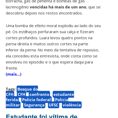
borracha, gás de pimenta e bombas de gás
lacrimogênio
vencidas há mais de um ano
, que se
descobriu depois nos restos encontrados.
Uma bomba de efeito moral explodiu ao lado do seu
pé. Os estilhaços perfuraram sua calça e fizeram
cortes profundos. Luara levou quatro pontos na
perna direita e muitos outros cortes na parte
inferior da perna. No meio da tentativa de repouso,
ela concedeu esta entrevista, onde conta como se
envolveu no episódio e o que espera daqui para
frente.
(mais…)
Tags:
Bosque do
CFH
CFH
confronto
estudante
ferida
Polícia federal
Polícia
militar
Segurança
UFSC
violência
Estudante foi vítima de