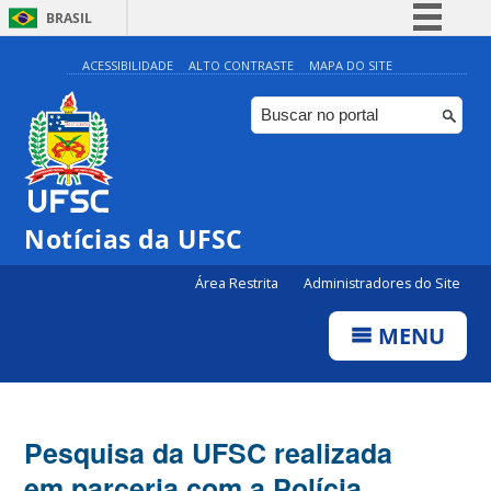
BRASIL
Simplifique!
ACESSIBILIDADE
ALTO CONTRASTE
MAPA DO SITE
Comunica BR
Participe
Acesso à informação
Legislação
Notícias da UFSC
Canais
Área Restrita
Administradores do Site
MENU
Pesquisa da UFSC realizada
em parceria com a Polícia