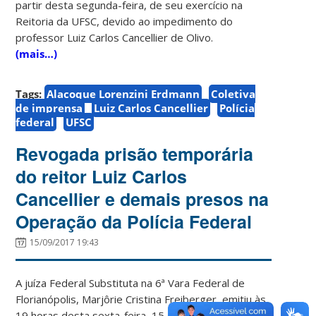
partir desta segunda-feira, de seu exercício na
Reitoria da UFSC, devido ao impedimento do
professor Luiz Carlos Cancellier de Olivo.
(mais…)
Tags:
Alacoque Lorenzini Erdmann
Coletiva
de imprensa
Luiz Carlos Cancellier
Polícia
federal
UFSC
Revogada prisão temporária
do reitor Luiz Carlos
Cancellier e demais presos na
Operação da Polícia Federal
15/09/2017 19:43
A juíza Federal Substituta na 6ª Vara Federal de
Florianópolis, Marjôrie Cristina Freiberger, emitiu às
19 horas desta sexta-feira, 15 de setembro, um