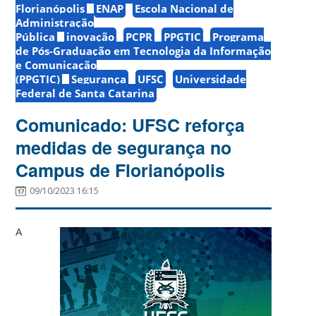
Florianópolis
ENAP
Escola Nacional de
Administração
Pública
inovação
PCPR
PPGTIC
Programa
de Pós-Graduação em Tecnologia da Informação
e Comunicação
(PPGTIC)
Segurança
UFSC
Universidade
Federal de Santa Catarina
Comunicado: UFSC reforça
medidas de segurança no
Campus de Florianópolis
09/10/2023 16:15
A