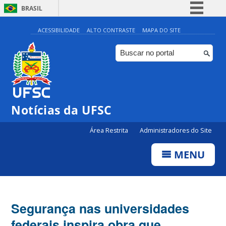
BRASIL
Simplifique!
ACESSIBILIDADE
ALTO CONTRASTE
MAPA DO SITE
Comunica BR
Participe
Acesso à informação
Legislação
Notícias da UFSC
Canais
Área Restrita
Administradores do Site
MENU
Segurança nas universidades
federais inspira obra que