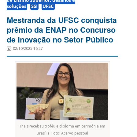
soluções
SSI
UFSC
Mestranda da UFSC conquista
prêmio da ENAP no Concurso
de Inovação no Setor Público
02/10/2025 16:27
Thais recebeu troféu e diploma em cerimônia em
Brasília. Foto: Acervo pessoal