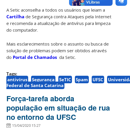
A Setic aconselha a todos os usuários que leiam a
Cartilha
de Segurança contra Ataques pela Internet
e recomenda a atualização de antivírus para limpeza
do computador.
Mais esclarecimentos sobre o assunto ou busca de
solução de problemas podem ser obtidos através
do
Portal de Chamados
da Setic.
Tags:
antivírus
Segurança
SeTIC
Spam
UFSC
Universi
Federal de Santa Catarina
Força-tarefa aborda
população em situação de rua
no entorno da UFSC
15/04/2020 15:27