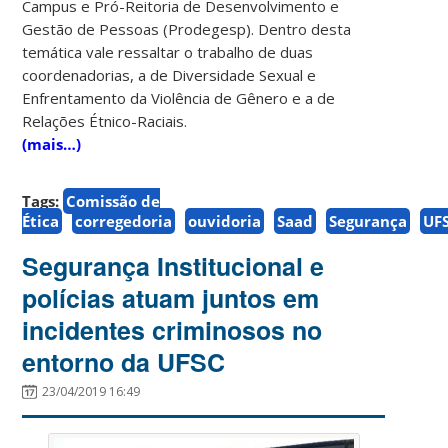
Campus e Pró-Reitoria de Desenvolvimento e
Gestão de Pessoas (Prodegesp). Dentro desta
temática vale ressaltar o trabalho de duas
coordenadorias, a de Diversidade Sexual e
Enfrentamento da Violência de Gênero e a de
Relações Étnico-Raciais.
(mais…)
Tags:
Comissão de
Ética
corregedoria
ouvidoria
Saad
Segurança
UF
Segurança Institucional e
polícias atuam juntos em
incidentes criminosos no
entorno da UFSC
23/04/2019 16:49