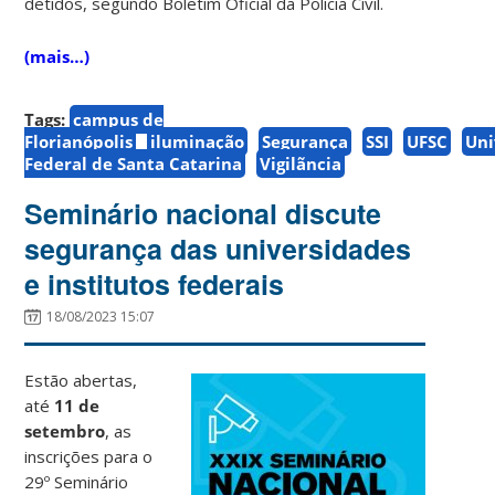
detidos, segundo Boletim Oficial da Polícia Civil.
(mais…)
Tags:
campus de
Florianópolis
iluminação
Segurança
SSI
UFSC
Uni
Federal de Santa Catarina
Vigilãncia
Seminário nacional discute
segurança das universidades
e institutos federais
18/08/2023 15:07
Estão abertas,
até
11 de
setembro
, as
inscrições para o
29º Seminário