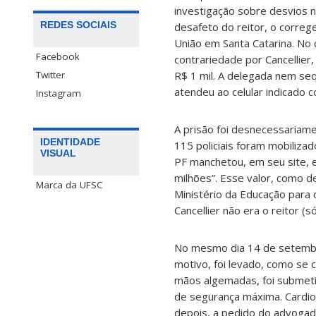
investigação sobre desvios n
REDES SOCIAIS
desafeto do reitor, o correg
União em Santa Catarina. No
Facebook
contrariedade por Cancellier
Twitter
R$ 1 mil. A delegada nem seq
atendeu ao celular indicado 
Instagram
A prisão foi desnecessariam
IDENTIDADE
115 policiais foram mobilizad
VISUAL
PF manchetou, em seu site, 
milhões”. Esse valor, como d
Marca da UFSC
Ministério da Educação para 
Cancellier não era o reitor (s
No mesmo dia 14 de setembro
motivo, foi levado, como se 
mãos algemadas, foi submetido
de segurança máxima. Cardiop
depois, a pedido do advogado