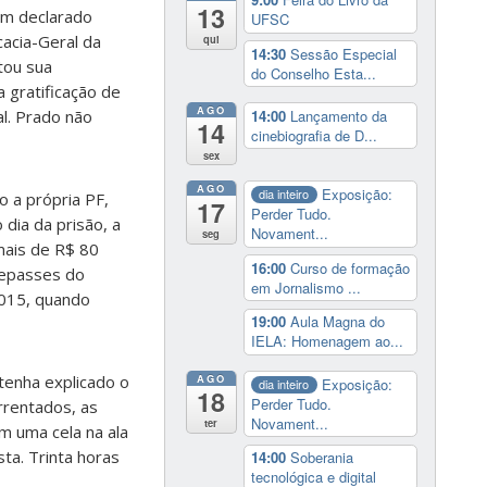
13
 um declarado
UFSC
cacia-Geral da
qui
14:30
Sessão Especial
tou sua
do Conselho Esta...
 gratificação de
AGO
14:00
Lançamento da
al. Prado não
14
cinebiografia de D...
sex
AGO
Exposição:
dia inteiro
 a própria PF,
17
Perder Tudo.
 dia da prisão, a
Novament...
seg
mais de R$ 80
16:00
Curso de formação
 repasses do
em Jornalismo ...
2015, quando
19:00
Aula Magna do
IELA: Homenagem ao...
AGO
tenha explicado o
Exposição:
dia inteiro
18
Perder Tudo.
rrentados, as
Novament...
ter
em uma cela na ala
ta. Trinta horas
14:00
Soberania
tecnológica e digital