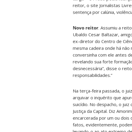
reitor, o site Jornalistas Li
sentença por calúnia, violên
Novo reitor
. Assumiu a reit
Ubaldo Cesar Baltazar, amigo 
ex-diretor do Centro de Ciênc
mesma cadeira onde há não m
conversinha com ele antes de
revelando sua forte formação e
desnecessária”, disse o reit
responsabilidades.”
Na terça-feira passada, o ju
arquivar o inquérito que apur
suicídio. No despacho, o jui
Justiça da Capital. Diz Amori
encarcerada por um ou dois d
fatos, evidentemente, podem
levando-o ao ato extremo de c