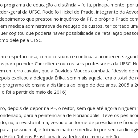
o programa de educação a distância – feita, principalmente, por
edor-geral da UFSC, Rodolfo Hickel do Prado, integrante da Advo
 depoimento que prestou no inquérito da PF, o próprio Prado con
, em medida administrativa de redução de custos, ter cortado uma
uer cogitou que poderia haver possibilidade de retaliação pesso
como dele pela UFSC.
ente espetaculosa, como costuma e continua a acontecer: segundo
os para prender Cancellier e outros seis professores da UFSC. No
em um erro cavalar, que a Ouvidos Moucos combatia “desvio de 
epois explicou a delegada Érika, sem mais aquela, era o total de
o programa de ensino a distância ao longo de dez anos, 2005 a 
ó o foi a partir de maio de 2016).
, depois de depor na PF, o reitor, sem que até agora ninguém 
condenado, para a penitenciária de Florianópolis. Teve os pés aco
, nu, à revista íntima, vestiu o uniforme de presidiário e ficou 
ata, passou mal, e foi examinado e medicado por seu cardiologis
 Hélio Rubens Brasil, uma juíza federal relaxou a prisão.