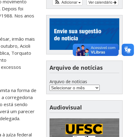
 do movimento
Adicionar
Ver calendário
. Depois foi
7/1988. Nos anos
César, irmão mais
outubro, Acioli
blica, Torquato
nto
Arquivo de notícias
e excessos
Arquivo de notícias
amita na forma de
, a corregedoria
nto está sendo
Audiovisual
haverá um parecer
 delegada.
 à juíza federal