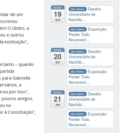
AGO
Desafio
dia inteiro
19
andar de um
Universitário de
Nautide...
qua
 escreveu
, em O Globo, a
Exposição:
dia inteiro
Perder Tudo.
eu e outros
Novament...
 instituição”,
AGO
Desafio
dia inteiro
20
Universitário de
Nautide...
qui
ortanto – quando
partida
Exposição:
dia inteiro
Perder Tudo.
 para Gabriella
Novament...
ersários, a
icou por isso”,
AGO
Desafio
dia inteiro
21
e poucos amigos.
Universitário de
Nautide...
sou na
sex
o à Constituição”,
Exposição:
dia inteiro
Perder Tudo.
Novament...