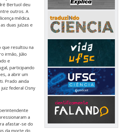
dré Bertuol deu
ntre outros. A
licença médica.
as duas juízas e
 que resultou na
o irmão, Júlio
ado e
gal, participando
es, a abrir um
ti. Prado ainda
 juiz federal Osny
uperintendente
 pressionaram a
ara afastar-se do
ois da morte do