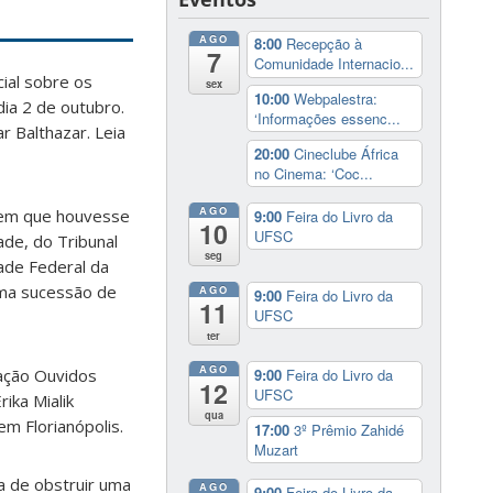
AGO
8:00
Recepção à
7
Comunidade Internacio...
ial sobre os
sex
10:00
Webpalestra:
dia 2 de outubro.
‘Informações essenc...
r Balthazar. Leia
20:00
Cineclube África
no Cinema: ‘Coc...
AGO
sem que houvesse
9:00
Feira do Livro da
10
UFSC
de, do Tribunal
seg
dade Federal da
uma sucessão de
AGO
9:00
Feira do Livro da
11
UFSC
ter
AGO
ração Ouvidos
9:00
Feira do Livro da
12
UFSC
ika Mialik
qua
m Florianópolis.
17:00
3º Prêmio Zahidé
Muzart
a de obstruir uma
AGO
9:00
Feira do Livro da