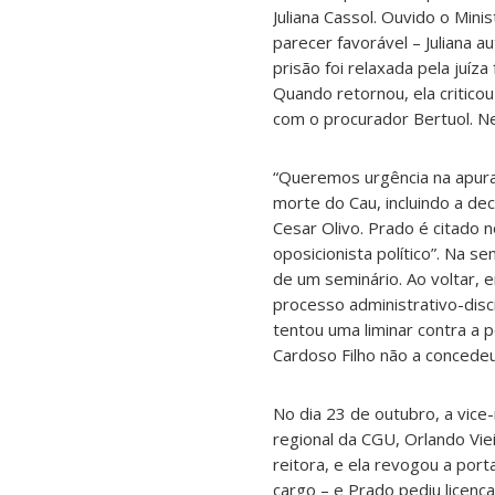
Juliana Cassol. Ouvido o Min
parecer favorável – Juliana 
prisão foi relaxada pela juíz
Quando retornou, ela critico
com o procurador Bertuol. Ne
“Queremos urgência na apura
morte do Cau, incluindo a dec
Cesar Olivo. Prado é citado
oposicionista político”. Na s
de um seminário. Ao voltar, 
processo administrativo-disc
tentou uma liminar contra a p
Cardoso Filho não a concedeu.
No dia 23 de outubro, a vice
regional da CGU, Orlando Vie
reitora, e ela revogou a port
cargo – e Prado pediu licença