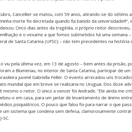
tubro, Cancellier se matou, com 59 anos, atirando-se do sétimo 
 minha morte foi decretada quando fui banido da universidade!!!”,
deixou. Cinco dias antes da tragédia, o próprio reitor descreveu
humilhação e o vexame a que fomos submetidos há uma semana – 
ral de Santa Catarina (UFSC) – não tem precedentes na história da
o viu pela última vez, em 13 de agosto – bem antes da prisão, p
ram a Blumenau, no interior de Santa Catarina, participar de um 
asileira juvenil Gabriella Feller. O evento arrecadou uns trocados
to mundial que em breve se realizaria no Uruguai. Dos doze adv
 mesmo o reitor. O único a vencer foi Andrade. “Ele ainda me crit
ecebeu-o em casa, para um jantar de levantamento de ânimo entr
édios psiquiátricos. O pouco que falou foi para narrar o que pas
ma de um sistema que condena sem defesa, clamorosamente contrári
J-SC.