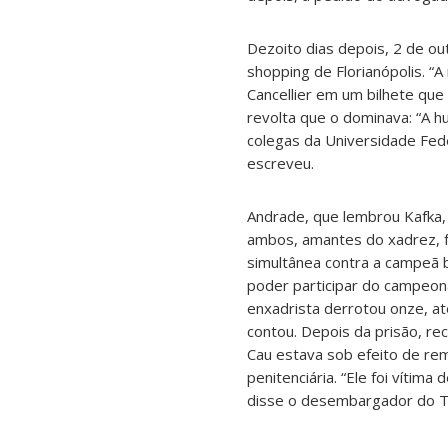
Dezoito dias depois, 2 de ou
shopping de Florianópolis. “A
Cancellier em um bilhete que 
revolta que o dominava: “A 
colegas da Universidade Fede
escreveu.
Andrade, que lembrou Kafka, 
ambos, amantes do xadrez, fo
simultânea contra a campeã br
poder participar do campeona
enxadrista derrotou onze, até
contou. Depois da prisão, r
Cau estava sob efeito de rem
penitenciária. “Ele foi víti
disse o desembargador do T