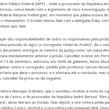
istério Público Federal (MPF) – onde o procurador da República An
autorizou, concordando com o argumento de risco à investigação, e
a federal Marjorie Freiberguer, em momento que Juliana estava de 
u o relaxamento. O Estado tentou falar com a delegada Érika, com 
nhum quis falar.
ção das responsabilidades de todos os responsáveis pela prisão
isiva pressão do algoz (o corregedor Hickel do Prado)”, diz o outr
 no documento entregue ao ministro da Justiça como “um subordin
emana imediatamente anterior à prisão, Cancellier esteve em Portu
em 13 de setembro, autorizou seu chefe de gabinete, Aureo Mora
iplinar contra o corregedor, pedido pelo professor Gerson Rizzat
ortaria que abria o processo, e o afastava até a conclusão, mas o
 Cancellier foi preso no dia seguinte.
-reitora Alacoque Erdmann, que o sucedeu, recebeu a visita do s
ira de Castro, e do procurador da República André Bertuol. “Eles
aria”, disse Moraes ao Estado. Dias depois a vice-reitora pediu p
 médica. Castro, Bertuol e a vice-reitora não quiseram falar. Dep