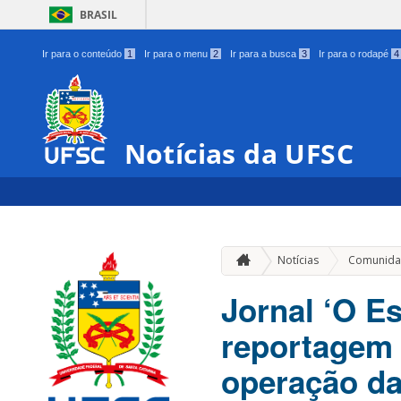
BRASIL
Ir para o conteúdo
1
Ir para o menu
2
Ir para a busca
3
Ir para o rodapé
4
Notícias da UFSC
Notícias
Comunida
Jornal ‘O E
reportagem 
operação d