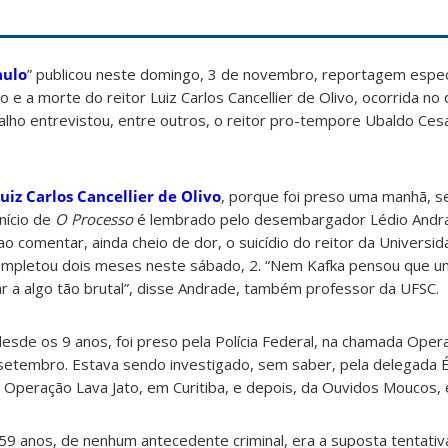
aulo
” publicou neste domingo, 3 de novembro, reportagem espec
 e a morte do reitor Luiz Carlos Cancellier de Olivo, ocorrida no 
alho entrevistou, entre outros, o reitor pro-tempore Ubaldo Cesa
uiz Carlos Cancellier de Olivo
, porque foi preso uma manhã, 
nício de
O Processo
é lembrado pelo desembargador Lédio Andra
 ao comentar, ainda cheio de dor, o suicídio do reitor da Universi
completou dois meses neste sábado, 2. “Nem Kafka pensou que 
r a algo tão brutal”, disse Andrade, também professor da UFSC.
 desde os 9 anos, foi preso pela Polícia Federal, na chamada Ope
etembro. Estava sendo investigado, sem saber, pela delegada Ér
Operação Lava Jato, em Curitiba, e depois, da Ouvidos Moucos, e
 59 anos, de nenhum antecedente criminal, era a suposta tentativ