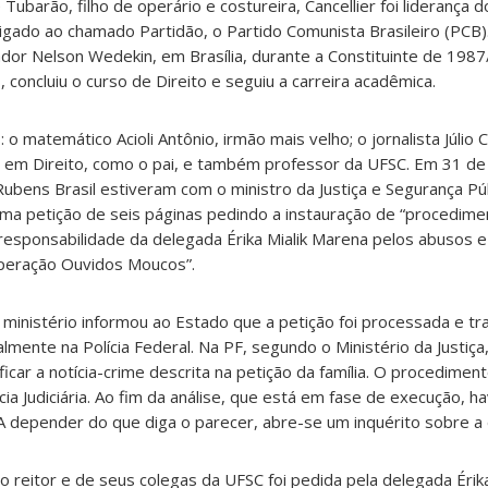
 Tubarão, filho de operário e costureira, Cancellier foi liderança
 ligado ao chamado Partidão, o Partido Comunista Brasileiro (PCB)
ador Nelson Wedekin, em Brasília, durante a Constituinte de 198
, concluiu o curso de Direito e seguiu a carreira acadêmica.
 o matemático Acioli Antônio, irmão mais velho; o jornalista Júlio 
or em Direito, como o pai, e também professor da UFSC. Em 31 de 
ubens Brasil estiveram com o ministro da Justiça e Segurança Pú
ma petição de seis páginas pedindo a instauração de “procedime
 responsabilidade da delegada Érika Mialik Marena pelos abusos 
peração Ouvidos Moucos”.
ministério informou ao Estado que a petição foi processada e tr
lmente na Polícia Federal. Na PF, segundo o Ministério da Justiça
icar a notícia-crime descrita na petição da família. O procedime
cia Judiciária. Ao fim da análise, que está em fase de execução, 
 A depender do que diga o parecer, abre-se um inquérito sobre a
o reitor e de seus colegas da UFSC foi pedida pela delegada Érika