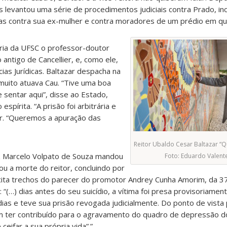
vres levantou uma série de procedimentos judiciais contra Prado, in
cias contra sua ex-mulher e contra moradores de um prédio em que
oria da UFSC o professor-doutor
antigo de Cancellier, e, como ele,
ias Jurídicas. Baltazar despacha na
uito atuava Cau. “Tive uma boa
 sentar aqui”, disse ao Estado,
spírita. “A prisão foi arbitrária e
or. “Queremos a apuração das
Reitor Ubaldo Cesar Baltazar “
iz Marcelo Volpato de Souza mandou
Foto: Eduardo Valent
ou a morte do reitor, concluindo por
z cita trechos do parecer do promotor Andrey Cunha Amorim, da 3
m: “(…) dias antes do seu suicídio, a vítima foi presa provisoriam
ias e teve sua prisão revogada judicialmente. Do ponto de vista p
 ter contribuído para o agravamento do quadro de depressão d
eifar a sua própria vida”.”