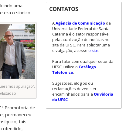
cluindo uma
CONTATOS
 era o síndico.
A
Agência de Comunicação
da
Universidade Federal de Santa
Catarina é o setor responsável
pela atualização de notícias no
site da UFSC. Para solicitar uma
divulgação, acesse
o site
.
Para falar com qualquer setor da
UFSC, utilize o
Catálogo
Telefônico
.
Sugestões, elogios ou
Queremos apuração”.
reclamações devem ser
e/Estadão
encaminhados para a
Ouvidoria
da UFSC
.
7.ª Promotoria de
ente, permaneceu
síquico, tais
o ofendido,