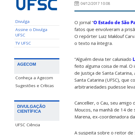
04/12/2017 10:08
Divulga
O jornal “
O Estado de São P
fatos que envolveram a prisão
Assine o Divulga
UFSC
O repórter Luiz Maklouf Carv
o texto na íntegra.
TV UFSC
“Alguém devia ter caluniado
L
AGECOM
feito alguma coisa de mal. O i
de Justiça de Santa Catarina,
Conheça a Agecom
Santa Catarina (UFSC), que 
Sugestões e Críticas
arbitrariedades pudesse leva
Cancellier, o Cau, seu amigo
DIVULGAÇÃO
Moucos, na manhã de 14 de s
CIENTÍFICA
Marena, ex-coordenadora da 
UFSC Ciência
A suspeita sobre o reitor de