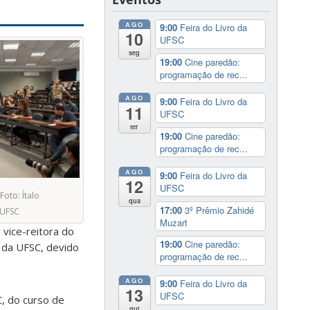
AGO
9:00
Feira do Livro da
10
UFSC
seg
19:00
Cine paredão:
programação de rec...
AGO
9:00
Feira do Livro da
11
UFSC
ter
19:00
Cine paredão:
programação de rec...
AGO
9:00
Feira do Livro da
12
UFSC
Foto: Ítalo
qua
17:00
3º Prêmio Zahidé
/UFSC
Muzart
 vice-reitora do
19:00
Cine paredão:
a da UFSC, devido
programação de rec...
AGO
9:00
Feira do Livro da
13
UFSC
, do curso de
qui