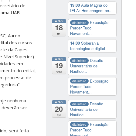
19:00
Aula Magna do
Secretário de
IELA: Homenagem ao...
grama UAB
AGO
Exposição:
dia inteiro
18
Perder Tudo.
Novament...
ter
FSC, Aureo
dital dos cursos
14:00
Soberania
tecnológica e digital
arte da Capes
 Nível Superior)
AGO
Desafio
dia inteiro
19
ividades em
Universitário de
amento do edital,
Nautide...
qua
 um processo de
Exposição:
dia inteiro
gedoria”.
Perder Tudo.
Novament...
hoje nenhuma
AGO
Desafio
dia inteiro
20
s deverão ser
Universitário de
Nautide...
qui
Exposição:
dia inteiro
Perder Tudo.
do, será feita
Novament...