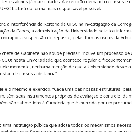
ter os alunos já matriculados. A execução demanda recursos e 
 UFSC tratará da forma mais responsável possível.
e a interferência da Reitoria da UFSC na investigação da Correg
cação da Capes, a administração da Universidade solicitou inform
contrapor a suspensão do repasse, pelas formas usuais da Admini
o chefe de Gabinete não soube precisar, “houve um processo de a
o (CGU) nesta Universidade que acontece regular e frequentemen
quele momento, nenhuma menção de que a Universidade deveria 
estão de cursos a distância”.
le e o mesmo é exercido. “Cada uma das nossas estruturas, pela
am, têm seus instrumentos próprios de avaliação e controle, da
ém são submetidas à Curadoria que é exercida por um procurado
 uma instituição pública que adota todos os mecanismos necessá
ambém ser referência de boa gestão de projetos e esta situação