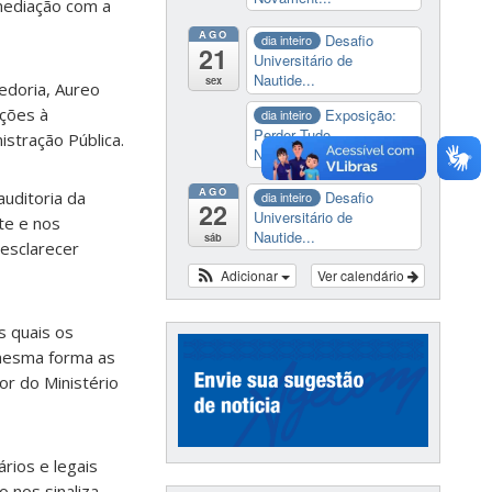
mediação com a
AGO
Desafio
dia inteiro
21
Universitário de
Nautide...
sex
edoria, Aureo
ações à
Exposição:
dia inteiro
Perder Tudo.
stração Pública.
Novament...
AGO
Desafio
uditoria da
dia inteiro
22
Universitário de
te e nos
Nautide...
sáb
esclarecer
Adicionar
Ver calendário
s quais os
 mesma forma as
r do Ministério
rios e legais
 nos sinaliza