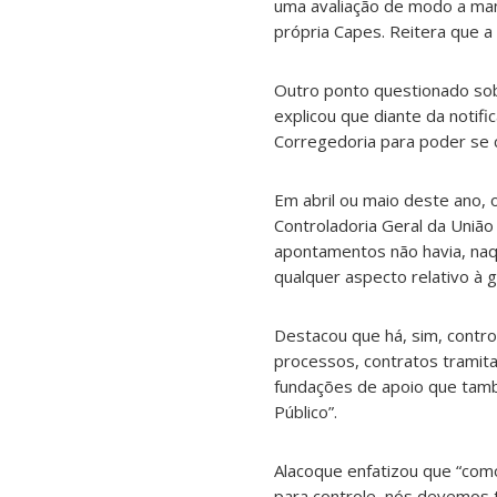
uma avaliação de modo a man
própria Capes. Reitera que a
Outro ponto questionado sobr
explicou que diante da notifi
Corregedoria para poder se 
Em abril ou maio deste ano, 
Controladoria Geral da Uniã
apontamentos não havia, na
qualquer aspecto relativo à g
Destacou que há, sim, contro
processos, contratos tramit
fundações de apoio que tamb
Público”.
Alacoque enfatizou que “como
para controle, nós devemos t