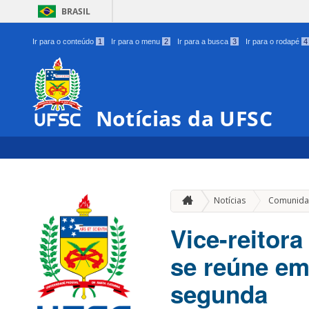
BRASIL
Ir para o conteúdo
1
Ir para o menu
2
Ir para a busca
3
Ir para o rodapé
4
Notícias da UFSC
Notícias
Comunida
Vice-reitor
se reúne em
segunda