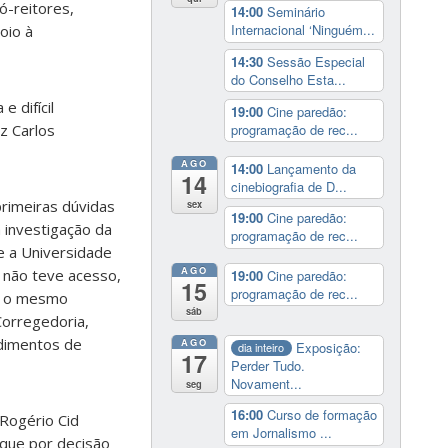
ó-reitores,
14:00
Seminário
Internacional ‘Ninguém...
oio à
14:30
Sessão Especial
do Conselho Esta...
 difícil
19:00
Cine paredão:
programação de rec...
z Carlos
AGO
14:00
Lançamento da
14
cinebiografia de D...
primeiras dúvidas
sex
19:00
Cine paredão:
 investigação da
programação de rec...
ue a Universidade
AGO
 não teve acesso,
19:00
Cine paredão:
15
programação de rec...
ém o mesmo
sáb
Corregedoria,
dimentos de
AGO
Exposição:
dia inteiro
17
Perder Tudo.
Novament...
seg
16:00
Curso de formação
Rogério Cid
em Jornalismo ...
 que por decisão