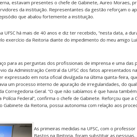
terna, estavam presentes o chefe de Gabinete, Aureo Moraes, pr
rvidores da instituição. Representantes da gestão reforçam o ap
episódio que abalou fortemente a instituição.
 UFSC há mais de 40 anos e diz ter recebido, “nesta data, a dura e
lo exercício da Reitoria diante do impedimento do meu amigo Lui
paço para as perguntas dos profissionais de imprensa e uma das 
évio da Administração Central da UFSC dos fatos apresentados na
r expressado em nota oficial divulgada na última quinta-feira, q
via um processo interno de apuração de irregularidades, do qual
da Corregedoria Geral. “O que não sabíamos é que havia tamb
Polícia Federal”, confirma o chefe de Gabinete. Reforçou que a 
 Gabinete da Reitoria, possui autonomia com relação aos proce
As primeiras medidas na UFSC, com o professor 
Bastos na Reitoria, foram substituir as pessoas,