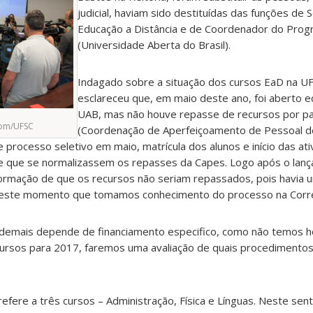
judicial, haviam sido destituídas das funções de 
Educação a Distância e de Coordenador do Pro
(Universidade Aberta do Brasil).
Indagado sobre a situação dos cursos EaD na U
esclareceu que, em maio deste ano, foi aberto e
UAB, mas não houve repasse de recursos por p
com/UFSC
(Coordenação de Aperfeiçoamento de Pessoal de
processo seletivo em maio, matrícula dos alunos e início das at
e que se normalizassem os repasses da Capes. Logo após o lanç
formação de que os recursos não seriam repassados, pois havia
i neste momento que tomamos conhecimento do processo na Corre
 demais depende de financiamento especifico, como não temos 
ecursos para 2017, faremos uma avaliação de quais procedimento
efere a três cursos – Administração, Física e Línguas. Neste senti