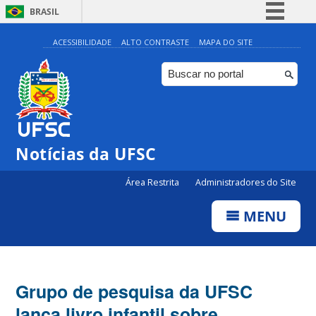
BRASIL
Simplifique!
ACESSIBILIDADE
ALTO CONTRASTE
MAPA DO SITE
Comunica BR
Participe
Acesso à informação
Legislação
Notícias da UFSC
Canais
Área Restrita
Administradores do Site
MENU
Grupo de pesquisa da UFSC
lança livro infantil sobre