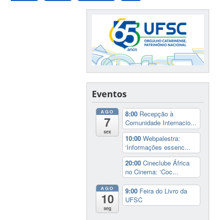
Eventos
AGO
8:00
Recepção à
7
Comunidade Internacio...
sex
10:00
Webpalestra:
‘Informações essenc...
20:00
Cineclube África
no Cinema: ‘Coc...
AGO
9:00
Feira do Livro da
10
UFSC
seg