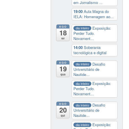
em Jornalismo ...
19:00
Aula Magna do
IELA: Homenagem ao...
AGO
Exposição:
dia inteiro
18
Perder Tudo.
Novament...
ter
14:00
Soberania
tecnológica e digital
AGO
Desafio
dia inteiro
19
Universitário de
Nautide...
qua
Exposição:
dia inteiro
Perder Tudo.
Novament...
AGO
Desafio
dia inteiro
20
Universitário de
Nautide...
qui
Exposição:
dia inteiro