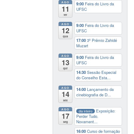
AGO
9:00
Feira do Livro da
11
UFSC
ter
AGO
9:00
Feira do Livro da
12
UFSC
qua
17:00
3º Prêmio Zahidé
Muzart
AGO
9:00
Feira do Livro da
13
UFSC
qui
14:30
Sessão Especial
do Conselho Esta...
AGO
14:00
Lançamento da
14
cinebiografia de D...
sex
AGO
Exposição:
dia inteiro
17
Perder Tudo.
Novament...
seg
16:00
Curso de formação