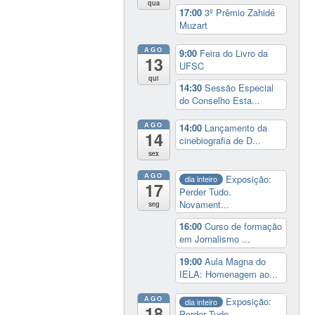
qua
17:00
3º Prêmio Zahidé
Muzart
AGO
9:00
Feira do Livro da
13
UFSC
qui
14:30
Sessão Especial
do Conselho Esta...
AGO
14:00
Lançamento da
14
cinebiografia de D...
sex
AGO
Exposição:
dia inteiro
17
Perder Tudo.
Novament...
seg
16:00
Curso de formação
em Jornalismo ...
19:00
Aula Magna do
IELA: Homenagem ao...
AGO
Exposição:
dia inteiro
18
Perder Tudo.