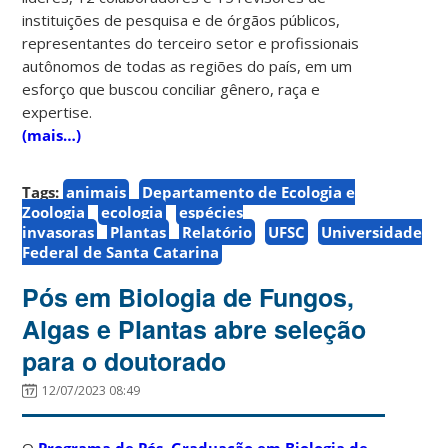
instituições de pesquisa e de órgãos públicos,
representantes do terceiro setor e profissionais
autônomos de todas as regiões do país, em um
esforço que buscou conciliar gênero, raça e
expertise.
(mais…)
Tags:
animais
Departamento de Ecologia e
Zoologia
ecologia
espécies
invasoras
Plantas
Relatório
UFSC
Universidade
Federal de Santa Catarina
Pós em Biologia de Fungos,
Algas e Plantas abre seleção
para o doutorado
12/07/2023 08:49
O
Programa de Pós–Graduação em Biologia de