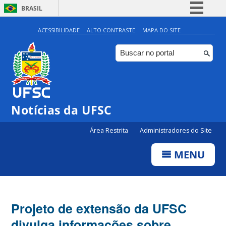
BRASIL
Simplifique!
ACESSIBILIDADE
ALTO CONTRASTE
MAPA DO SITE
Comunica BR
Participe
Acesso à informação
Legislação
Notícias da UFSC
Canais
Área Restrita
Administradores do Site
MENU
Projeto de extensão da UFSC
divulga informações sobre