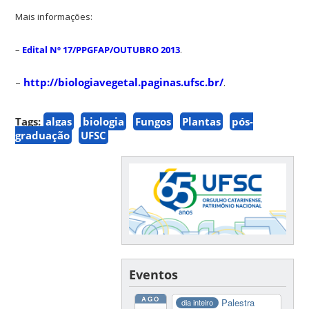
Mais informações:
–
Edital Nº 17/PPGFAP/OUTUBRO 2013
.
–
http://biologiavegetal.paginas.ufsc.br/
.
Tags:
algas
biologia
Fungos
Plantas
pós-
graduação
UFSC
Eventos
AGO
Palestra
dia inteiro