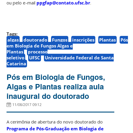
ou pelo e-mail
ppgfap@contato.ufsc.br
.
Tags:
algas
doutorado
Fungos
inscrições
Plantas
Pós
em Biologia de Fungos Algas e
Plantas
processo
seletivo
UFSC
Universidade Federal de Santa
Catarina
Pós em Biologia de Fungos,
Algas e Plantas realiza aula
inaugural do doutorado
11/08/2017 09:12
A cerimônia de abertura do novo doutorado do
Programa de Pós-Graduação em Biologia de