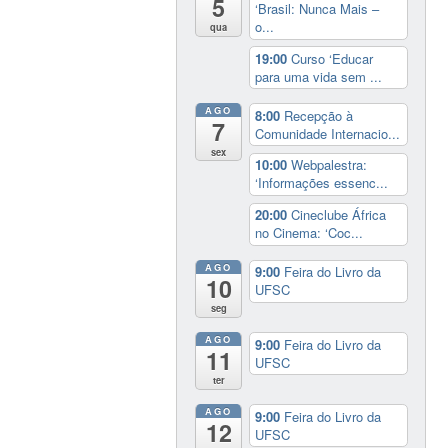
5
‘Brasil: Nunca Mais –
o...
qua
19:00
Curso ‘Educar
para uma vida sem ...
AGO
8:00
Recepção à
7
Comunidade Internacio...
sex
10:00
Webpalestra:
‘Informações essenc...
20:00
Cineclube África
no Cinema: ‘Coc...
AGO
9:00
Feira do Livro da
10
UFSC
seg
AGO
9:00
Feira do Livro da
11
UFSC
ter
AGO
9:00
Feira do Livro da
12
UFSC