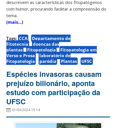
descrevem as características dos fitopatógenos
com humor, procurando facilitar a compreensão do
tema.
(mais…)
Tags:
CCA
Departamento de
Fitotecnia
doenças das
plantas
Fitopatologia
Fitopatologia em
Verso e Prosa
laboratório de
Fitopatologia
paródia
Plantas
UFSC
Espécies invasoras causam
prejuízo bilionário, aponta
estudo com participação da
UFSC
01/03/2024 15:14