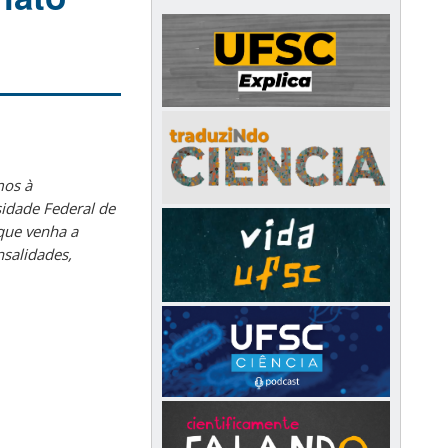
mos à
sidade Federal de
 que venha a
nsalidades,