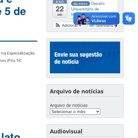
AGO
Desafio
dia inteiro
 5 de
22
Universitário de
Nautide...
sáb
Adicionar
Ver calendário
o na Especialização
nos (Pós TIC
Arquivo de notícias
Arquivo de notícias
Audiovisual
lato