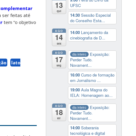
13
UFSC
 complementar
qui
14:30
Sessão Especial
ser feitas até
do Conselho Esta...
r
tem “o objetivo
AGO
14:00
Lançamento da
14
cinebiografia de D...
sex
AGO
Exposição:
dia inteiro
17
Perder Tudo.
ção
lato
Novament...
seg
16:00
Curso de formação
em Jornalismo ...
19:00
Aula Magna do
IELA: Homenagem ao...
AGO
Exposição:
dia inteiro
18
Perder Tudo.
Novament...
ter
14:00
Soberania
tecnológica e digital