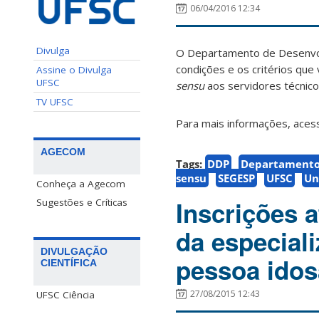
06/04/2016 12:34
Divulga
O Departamento de Desenvolv
condições e os critérios que
Assine o Divulga
UFSC
sensu
aos servidores técnico
TV UFSC
Para mais informações, ace
AGECOM
Tags:
DDP
Departamento
sensu
SEGESP
UFSC
Un
Conheça a Agecom
Inscrições a
Sugestões e Críticas
da especial
DIVULGAÇÃO
pessoa idos
CIENTÍFICA
27/08/2015 12:43
UFSC Ciência