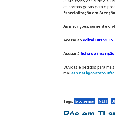
O Ministério da Saúde e a Un
as normas gerais para o pro
Especialização em Atenção
As inscrições, somente on-l
Acesso ao
edital 001/2015.
Acesso à
ficha de inscrição
Dúvidas e pedidos para mais
mail
esp.neti@contato.ufsc
Tags:
lato sensu
NETI
U
Pós em TI a