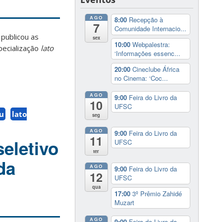
AGO
8:00
Recepção à
7
Comunidade Internacio...
publicou as
sex
10:00
Webpalestra:
pecialização
lato
‘Informações essenc...
20:00
Cineclube África
no Cinema: ‘Coc...
AGO
9:00
Feira do Livro da
10
UFSC
su
lato
seg
AGO
9:00
Feira do Livro da
11
seletivo
UFSC
ter
da
AGO
9:00
Feira do Livro da
12
UFSC
qua
17:00
3º Prêmio Zahidé
Muzart
AGO
9:00
Feira do Livro da