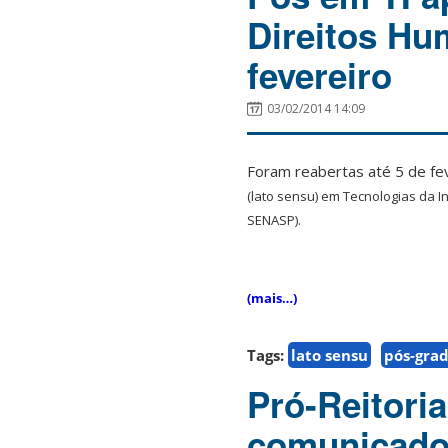
Direitos Hu
fevereiro
03/02/2014 14:09
Foram reabertas até 5 de fev
(lato sensu) em Tecnologias da 
SENASP).
(mais…)
Tags:
lato sensu
pós-gra
Pró-Reitori
comunicado 