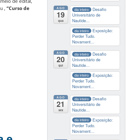
meio de edital,
u ,
“Curso de
AGO
Desafio
dia inteiro
19
Universitário de
Nautide...
qua
Exposição:
dia inteiro
Perder Tudo.
Novament...
AGO
Desafio
dia inteiro
20
Universitário de
Nautide...
qui
Exposição:
dia inteiro
Perder Tudo.
Novament...
AGO
Desafio
dia inteiro
21
Universitário de
Nautide...
sex
Exposição:
dia inteiro
Perder Tudo.
Novament...
a e