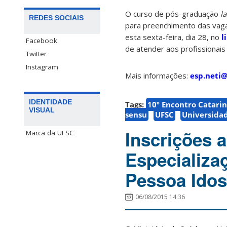
O curso de pós-graduação
la
REDES SOCIAIS
para preenchimento das vaga
esta sexta-feira, dia 28, no
l
Facebook
de atender aos profissionai
Twitter
Instagram
Mais informações:
esp.neti@
IDENTIDADE
Tags:
10º Encontro Catari
VISUAL
sensu
UFSC
Universidad
Inscrições 
Marca da UFSC
Especializa
Pessoa Ido
06/08/2015 14:36