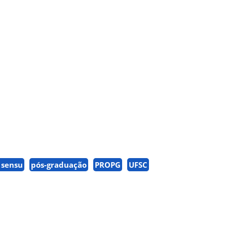
 sensu
pós-graduação
PROPG
UFSC