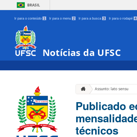
BRASIL
Ir para o conteúdo
1
Ir para o menu
2
Ir para a busca
3
Ir para o rodapé
4
Notícias da UFSC
Assunto: lato sensu
Publicado e
mensalidade
técnicos